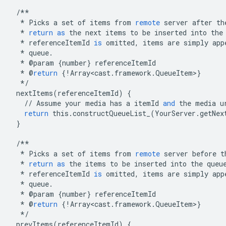
/**
*
Picks
a
set
of
items
from
remote
server
after
th
*
return
as
the
next
items
to
be
inserted
into
the
*
referenceItemId
is
omitted
,
items
are
simply
app
*
queue
.
*
@
param
{
number
}
referenceItemId
*
@
return
{
!
Array<cast
.
framework
.
QueueItem
>
}
*/
nextItems
(
referenceItemId
)
{
//
Assume
your
media
has
a
itemId
and
the
media
u
return
this
.
constructQueueList_
(
YourServer
.
getNex
}
/**
*
Picks
a
set
of
items
from
remote
server
before
t
*
return
as
the
items
to
be
inserted
into
the
queu
*
referenceItemId
is
omitted
,
items
are
simply
app
*
queue
.
*
@
param
{
number
}
referenceItemId
*
@
return
{
!
Array<cast
.
framework
.
QueueItem
>
}
*/
prevItems
(
referenceItemId
)
{