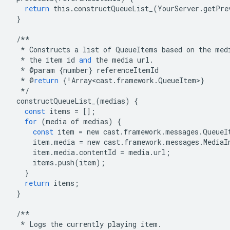
return
this
.
constructQueueList_
(
YourServer
.
getPre
}
/**
*
Constructs
a
list
of
QueueItems
based
on
the
med
*
the
item
id
and
the
media
url
.
*
@
param
{
number
}
referenceItemId
*
@
return
{
!
Array<cast
.
framework
.
QueueItem
>
}
*/
constructQueueList_
(
medias
)
{
const
items
=
[];
for
(
media
of
medias
)
{
const
item
=
new
cast
.
framework
.
messages
.
QueueI
item
.
media
=
new
cast
.
framework
.
messages
.
MediaI
item
.
media
.
contentId
=
media
.
url
;
items
.
push
(
item
);
}
return
items
;
}
/**
*
Logs
the
currently
playing
item
.