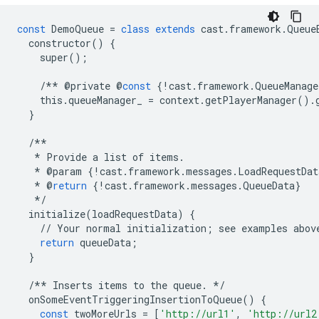
const
DemoQueue
=
class
extends
cast
.
framework
.
Queue
constructor
()
{
super
();
/**
@
private
@
const
{
!
cast
.
framework
.
QueueManage
this
.
queueManager_
=
context
.
getPlayerManager
()
.
}
/**
*
Provide
a
list
of
items
.
*
@
param
{
!
cast
.
framework
.
messages
.
LoadRequestDat
*
@
return
{
!
cast
.
framework
.
messages
.
QueueData
}
*/
initialize
(
loadRequestData
)
{
//
Your
normal
initialization
;
see
examples
abov
return
queueData
;
}
/**
Inserts
items
to
the
queue
.
*/
onSomeEventTriggeringInsertionToQueue
()
{
const
twoMoreUrls
=
[
'http://url1'
,
'http://url2