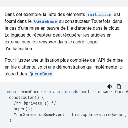
Dans cet exemple, la liste des éléments
initialize
est
fourni dans le
QueueBase
au constructeur. Toutefois, dans
le cas d'une mise en œuvre de file d'attente dans le cloud,
La logique du récepteur peut récupérer les articles en
externe, puis les renvoyer dans le cadre l'appel
d'initialisation.
Pour illustrer une utilisation plus complète de l'API de mise
en file d'attente, voici une démonstration qui implémente la
plupart des
QueueBase
.
const
DemoQueue
=
class
extends
cast
.
framework
.
Queue
constructor
()
{
/**
@
private
{}
*/
super
();
YourServer
.
onSomeEvent
=
this
.
updateEntireQueue_
;
}