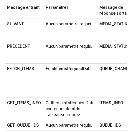
Message entrant
Paramètres
Message de
réponse sortant
SUIVANT
Aucun paramètre requis.
MEDIA_STATUS
PRÉCÉDENT
Aucun paramètre requis.
MEDIA_STATUS
FETCH_ITEMS
FetchItemsRequestData
QUEUE_CHANGE
GET_ITEMS_INFO
GetItemsInfoRequestData
ITEMS_INFO
contenant
itemIds
:
Tableau<nombre>
GET_QUEUE_IDS
Aucun paramètre requis.
QUEUE_IDS