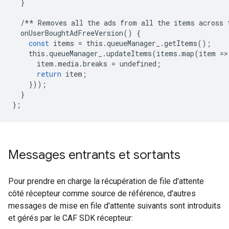
}
/**
Removes
all
the
ads
from
all
the
items
across
onUserBoughtAdFreeVersion
()
{
const
items
=
this
.
queueManager_
.
getItems
();
this
.
queueManager_
.
updateItems
(
items
.
map
(
item
=
>
item
.
media
.
breaks
=
undefined
;
return
item
;
}));
}
};
Messages entrants et sortants
Pour prendre en charge la récupération de file d'attente
côté récepteur comme source de référence, d'autres
messages de mise en file d'attente suivants sont introduits
et gérés par le CAF SDK récepteur: