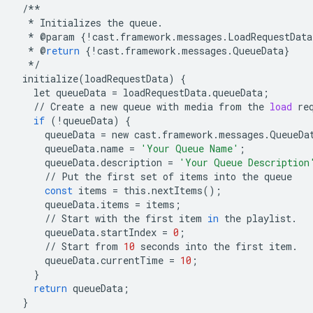
/**
*
Initializes
the
queue
.
*
@
param
{
!
cast
.
framework
.
messages
.
LoadRequestData
*
@
return
{
!
cast
.
framework
.
messages
.
QueueData
}
*/
initialize
(
loadRequestData
)
{
let
queueData
=
loadRequestData
.
queueData
;
//
Create
a
new
queue
with
media
from
the
load
re
if
(
!
queueData
)
{
queueData
=
new
cast
.
framework
.
messages
.
QueueDa
queueData
.
name
=
'Your Queue Name'
;
queueData
.
description
=
'Your Queue Description
//
Put
the
first
set
of
items
into
the
queue
const
items
=
this
.
nextItems
();
queueData
.
items
=
items
;
//
Start
with
the
first
item
in
the
playlist
.
queueData
.
startIndex
=
0
;
//
Start
from
10
seconds
into
the
first
item
.
queueData
.
currentTime
=
10
;
}
return
queueData
;
}