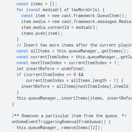
const
items
=
[];
for
(
const
mediaUrl
of
twoMoreUrls
)
{
const
item
=
new
cast
.
framework
.
QueueItem
();
item
.
media
=
new
cast
.
framework
.
messages
.
Media
item
.
media
.
contentId
=
mediaUrl
;
items
.
push
(
item
);
}
//
Insert
two
more
items
after
the
current
playi
const
allItems
=
this
.
queueManager_
.
getItems
();
const
currentItemIndex
=
this
.
queueManager_
.
getC
const
nextItemIndex
=
currentItemIndex
+
1
;
let
insertBefore
=
undefined
;
if
(
currentItemIndex
>
=
0
currentItemIndex
 < 
allItems
.
length
-
1
)
{
insertBefore
=
allItems
[
nextItemIndex
]
.
itemId
;
}
this
.
queueManager_
.
insertItems
(
items
,
insertBefo
}
/**
Removes
a
particular
item
from
the
queue
.
*/
onSomeEventTriggeringRemovalFromQueue
()
{
this
.
queueManager_
.
removeItems
([
2
]);