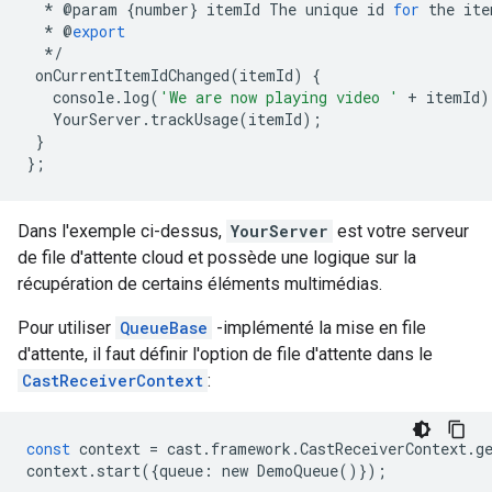
*
@
param
{
number
}
itemId
The
unique
id
for
the
ite
*
@
export
*/
onCurrentItemIdChanged
(
itemId
)
{
console
.
log
(
'We are now playing video '
+
itemId
)
YourServer
.
trackUsage
(
itemId
);
}
};
Dans l'exemple ci-dessus,
YourServer
est votre serveur
de file d'attente cloud et possède une logique sur la
récupération de certains éléments multimédias.
Pour utiliser
QueueBase
-implémenté la mise en file
d'attente, il faut définir l'option de file d'attente dans le
CastReceiverContext
:
const
context
=
cast
.
framework
.
CastReceiverContext
.
g
context
.
start
({
queue
:
new
DemoQueue
()});