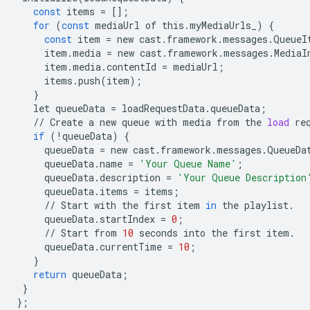
const
items
=
[];
for
(
const
mediaUrl
of
this
.
myMediaUrls_
)
{
const
item
=
new
cast
.
framework
.
messages
.
QueueI
item
.
media
=
new
cast
.
framework
.
messages
.
MediaI
item
.
media
.
contentId
=
mediaUrl
;
items
.
push
(
item
);
}
let
queueData
=
loadRequestData
.
queueData
;
//
Create
a
new
queue
with
media
from
the
load
re
if
(
!
queueData
)
{
queueData
=
new
cast
.
framework
.
messages
.
QueueDa
queueData
.
name
=
'Your Queue Name'
;
queueData
.
description
=
'Your Queue Description
queueData
.
items
=
items
;
//
Start
with
the
first
item
in
the
playlist
.
queueData
.
startIndex
=
0
;
//
Start
from
10
seconds
into
the
first
item
.
queueData
.
currentTime
=
10
;
}
return
queueData
;
}
};