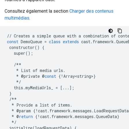
Consultez également la section
Charger des contenus
multimédias
.
//
Creates
a
simple
queue
with
a
combination
of
cont
const
DemoQueue
=
class
extends
cast
.
framework
.
Queue
constructor
()
{
super
();
/**
*
List
of
media
urls
.
*
@
private
@
const
{
!
Array<string>
}
*/
this
.
myMediaUrls_
=
[
...
];
}
/**
*
Provide
a
list
of
items
.
*
@
param
{
!
cast
.
framework
.
messages
.
LoadRequestData
*
@
return
{
!
cast
.
framework
.
messages
.
QueueData
}
*/
initialize
(
loadRequestData
)
{