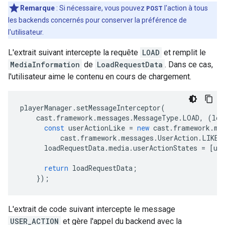
Remarque
: Si nécessaire, vous pouvez
POST
l'action à tous
les backends concernés pour conserver la préférence de
l'utilisateur.
L'extrait suivant intercepte la requête
LOAD
et remplit le
MediaInformation
de
LoadRequestData
. Dans ce cas,
l'utilisateur aime le contenu en cours de chargement.
playerManager
.
setMessageInterceptor
(
cast
.
framework
.
messages
.
MessageType
.
LOAD
,
(
loa
const
userActionLike
=
new
cast
.
framework
.
me
cast
.
framework
.
messages
.
UserAction
.
LIKE
)
loadRequestData
.
media
.
userActionStates
=
[
us
return
loadRequestData
;
});
L'extrait de code suivant intercepte le message
USER_ACTION
et gère l'appel du backend avec la