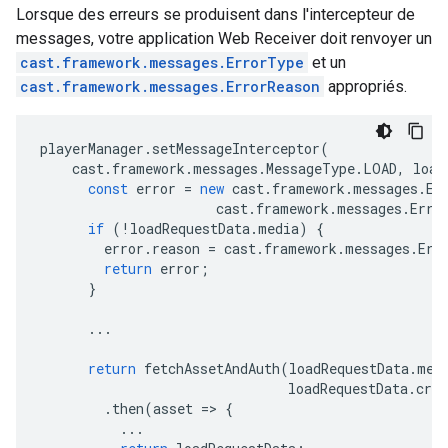
Lorsque des erreurs se produisent dans l'intercepteur de
messages, votre application Web Receiver doit renvoyer un
cast.framework.messages.ErrorType
et un
cast.framework.messages.ErrorReason
appropriés.
playerManager
.
setMessageInterceptor
(
cast
.
framework
.
messages
.
MessageType
.
LOAD
,
load
const
error
=
new
cast
.
framework
.
messages
.
Er
cast
.
framework
.
messages
.
Erro
if
(
!
loadRequestData
.
media
)
{
error
.
reason
=
cast
.
framework
.
messages
.
Err
return
error
;
}
...
return
fetchAssetAndAuth
(
loadRequestData
.
med
loadRequestData
.
cred
.
then
(
asset
=
>
{
...