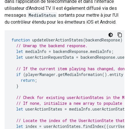
dans l'application de télécommande et dans l'interface
utilisateur d'Android TV. Il est également diffusé via des
messages
MediaStatus
sortants pour mettre à jour l'UI
du contrôleur étendu pour les émetteurs iOS et Android.
function
updateUserActionStates
(
backendResponse
)
{
// Unwrap the backend response.
let
mediaInfo
=
backendResponse
.
mediaInfo
;
let
userActionRequestData
=
backendResponse
.
userA
// If the current item playing has changed, don'
if
(
playerManager
.
getMediaInformation
().
entity
!
return
;
}
// Check for existing userActionStates in the Me
// If none, initialize a new array to populate st
let
userActionStates
=
mediaInfo
.
userActionState
// Locate the index of the UserActionState that 
let
index
=
userActionStates
.
findIndex
((
currUser