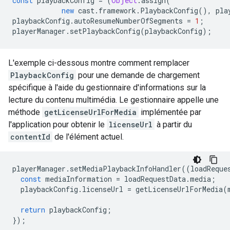
const
playbackConfig
=
(
Object
.
assign
(
new
cast
.
framework
.
PlaybackConfig
(),
pla
playbackConfig
.
autoResumeNumberOfSegments
=
1
;
playerManager
.
setPlaybackConfig
(
playbackConfig
);
L'exemple ci-dessous montre comment remplacer
PlaybackConfig
pour une demande de chargement
spécifique à l'aide du gestionnaire d'informations sur la
lecture du contenu multimédia. Le gestionnaire appelle une
méthode
getLicenseUrlForMedia
implémentée par
l'application pour obtenir le
licenseUrl
à partir du
contentId
de l'élément actuel.
playerManager
.
setMediaPlaybackInfoHandler
((
loadReque
const
mediaInformation
=
loadRequestData
.
media
;
playbackConfig
.
licenseUrl
=
getLicenseUrlForMedia
(
return
playbackConfig
;
});