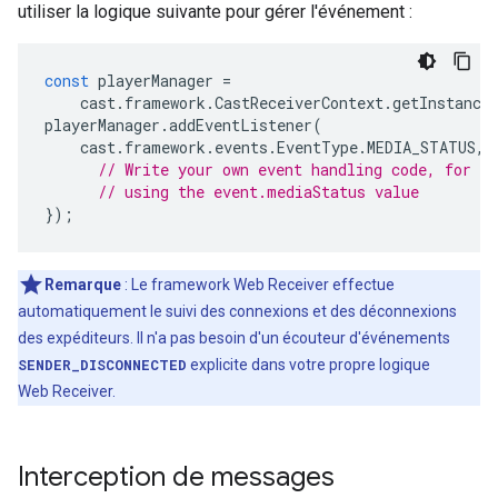
utiliser la logique suivante pour gérer l'événement :
const
playerManager
=
cast
.
framework
.
CastReceiverContext
.
getInstance
playerManager
.
addEventListener
(
cast
.
framework
.
events
.
EventType
.
MEDIA_STATUS
,
// Write your own event handling code, for e
// using the event.mediaStatus value
});
Remarque
: Le framework Web Receiver effectue
automatiquement le suivi des connexions et des déconnexions
des expéditeurs. Il n'a pas besoin d'un écouteur d'événements
SENDER_DISCONNECTED
explicite dans votre propre logique
Web Receiver.
Interception de messages