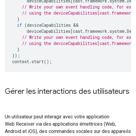
deviceCapabilities
[
cast
.
framework
.
system
.
Dev
// Write your own event handling code, for exa
// using the deviceCapabilities[cast.framework
}
if
(
deviceCapabilities
deviceCapabilities
[
cast
.
framework
.
system
.
Dev
// Write your own event handling code, for exa
// using the deviceCapabilities[cast.framework
}
});
context
.
start
();
Gérer les interactions des utilisateurs
Un utilisateur peut interagir avec votre application
Web Receiver via des applications émettrices (Web,
Android et iOS), des commandes vocales sur des appareils