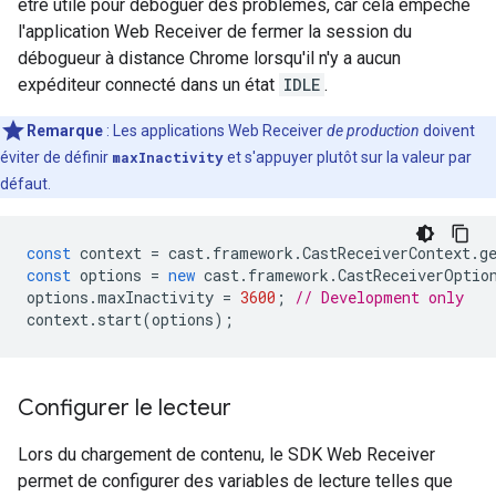
être utile pour déboguer des problèmes, car cela empêche
l'application Web Receiver de fermer la session du
débogueur à distance Chrome lorsqu'il n'y a aucun
expéditeur connecté dans un état
IDLE
.
Remarque
: Les applications Web Receiver
de production
doivent
éviter de définir
maxInactivity
et s'appuyer plutôt sur la valeur par
défaut.
const
context
=
cast
.
framework
.
CastReceiverContext
.
g
const
options
=
new
cast
.
framework
.
CastReceiverOptio
options
.
maxInactivity
=
3600
;
// Development only
context
.
start
(
options
);
Configurer le lecteur
Lors du chargement de contenu, le SDK Web Receiver
permet de configurer des variables de lecture telles que