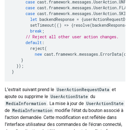
case
cast
.
framework
.
messages
.
UserAction
.
UNFO
case
cast
.
framework
.
messages
.
UserAction
.
FLAG
case
cast
.
framework
.
messages
.
UserAction
.
SKIP
let
backendResponse
=
{
userActionRequestDat
setTimeout
(()
=
>
{
resolve
(
backendResponse
)
break
;
// Reject all other user action changes.
default
:
reject
(
new
cast
.
framework
.
messages
.
ErrorData
(
ca
}
});
}
L'extrait suivant prend le
UserActionRequestData
et
ajoute ou supprime le
UserActionState
du
MediaInformation
. La mise à jour de
UserActionState
de
MediaInformation
modifie l'état du bouton associé à
l'action demandée. Cette modification est reflétée dans
l'interface utilisateur des commandes de l'écran connecté,