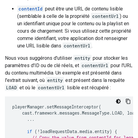
contentId
peut être une URL de contenu lisible
(semblable à celle de la propriété
contentUrl
) ou
un identifiant unique pour le contenu ou la playlist en
cours de chargement. Si vous utilisez cette propriété
comme identifiant, votre application doit renseigner
une URL lisible dans
contentUrl
.
Nous vous suggérons d'utiliser
entity
pour stocker les
paramètres d'ID ou de clé réels, et
contentUrl
pour l'URL
du contenu multimédia. Un exemple est présenté dans
l'extrait suivant, où
entity
est présent dans la requête
LOAD
et où le
contentUrl
lisible est récupéré :
playerManager
.
setMessageInterceptor
(
cast
.
framework
.
messages
.
MessageType
.
LOAD
,
load
...
if
(
!
loadRequestData
.
media
.
entity
)
{
// Copy the value from contentId for legac