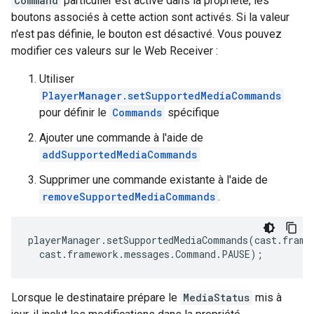
Command
particulier est activé dans la propriété, les
boutons associés à cette action sont activés. Si la valeur
n'est pas définie, le bouton est désactivé. Vous pouvez
modifier ces valeurs sur le Web Receiver :
Utiliser
PlayerManager.setSupportedMediaCommands
pour définir le
Commands
spécifique
Ajouter une commande à l'aide de
addSupportedMediaCommands
Supprimer une commande existante à l'aide de
removeSupportedMediaCommands
.
playerManager
.
setSupportedMediaCommands
(
cast
.
frame
cast
.
framework
.
messages
.
Command
.
PAUSE
);
Lorsque le destinataire prépare le
MediaStatus
mis à