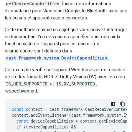
getDeviceCapabilities
fournit des informations
d'assistance pour l'Assistant Google, le Bluetooth, ainsi que
les écrans et appareils audio connectés.
Cette méthode renvoie un objet que vous pouvez interroger
en transmettant l'un des enums spécifiés pour obtenir la
fonctionnalité de l'appareil pour cet enum. Les
énumérations sont définies dans
cast.framework.system.DeviceCapabilities
.
Cet exemple vérifie si l'appareil Web Receiver est capable
de lire les formats HDR et Dolby Vision (DV) avec les clés
IS_HDR_SUPPORTED
et
IS_DV_SUPPORTED
,
respectivement.
const
context
=
cast
.
framework
.
CastReceiverContext
context
.
addEventListener
(
cast
.
framework
.
system
.
Eve
const
deviceCapabilities
=
context
.
getDeviceCapab
if
(
deviceCapabilities