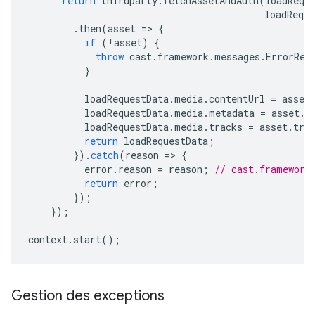
return
thirdparty
.
fetchAssetAndAuth
(
loadRequ
loadReque
.
then
(
asset
=
>
{
if
(
!
asset
)
{
throw
cast
.
framework
.
messages
.
ErrorRea
}
loadRequestData
.
media
.
contentUrl
=
asset
loadRequestData
.
media
.
metadata
=
asset
.
m
loadRequestData
.
media
.
tracks
=
asset
.
tra
return
loadRequestData
;
}).
catch
(
reason
=
>
{
error
.
reason
=
reason
;
// cast.framework
return
error
;
});
});
context
.
start
();
Gestion des exceptions