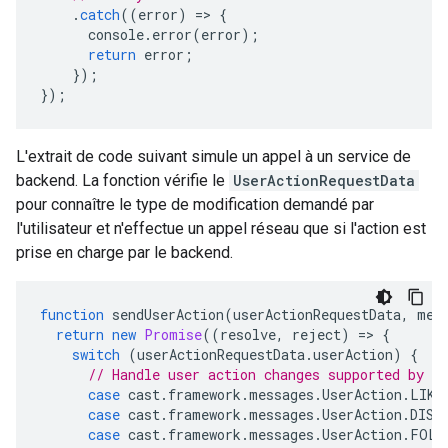
.
catch
((
error
)
=
>
{
console
.
error
(
error
);
return
error
;
});
});
L'extrait de code suivant simule un appel à un service de
backend. La fonction vérifie le
UserActionRequestData
pour connaître le type de modification demandé par
l'utilisateur et n'effectue un appel réseau que si l'action est
prise en charge par le backend.
function
sendUserAction
(
userActionRequestData
,
med
return
new
Promise
((
resolve
,
reject
)
=
>
{
switch
(
userActionRequestData
.
userAction
)
{
// Handle user action changes supported by th
case
cast
.
framework
.
messages
.
UserAction
.
LIKE
case
cast
.
framework
.
messages
.
UserAction
.
DISL
case
cast
.
framework
.
messages
.
UserAction
.
FOLL