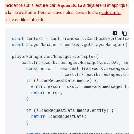
incidence sur la lecture, car le
queueData
a déjà été lu et appliqué
à la file d'attente. Pour en savoir plus, consultez le
guide sur la
mise en file d'attente
.
const
context
=
cast
.
framework
.
CastReceiverContext
const
playerManager
=
context
.
getPlayerManager
();
playerManager
.
setMessageInterceptor
(
cast
.
framework
.
messages
.
MessageType
.
LOAD
,
load
const
error
=
new
cast
.
framework
.
messages
.
Er
cast
.
framework
.
messages
.
Erro
if
(
!
loadRequestData
.
media
)
{
error
.
reason
=
cast
.
framework
.
messages
.
Err
return
error
;
}
if
(
!
loadRequestData
.
media
.
entity
)
{
return
loadRequestData
;
}