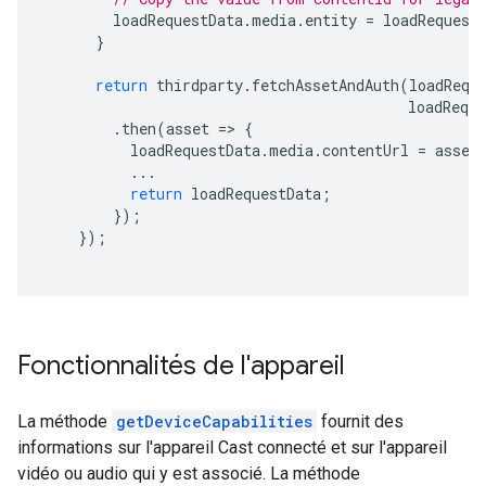
loadRequestData
.
media
.
entity
=
loadRequest
}
return
thirdparty
.
fetchAssetAndAuth
(
loadRequ
loadReque
.
then
(
asset
=
>
{
loadRequestData
.
media
.
contentUrl
=
asset
...
return
loadRequestData
;
});
});
Fonctionnalités de l'appareil
La méthode
getDeviceCapabilities
fournit des
informations sur l'appareil Cast connecté et sur l'appareil
vidéo ou audio qui y est associé. La méthode