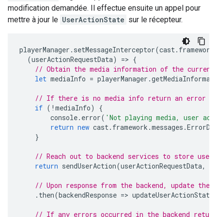
modification demandée. Il effectue ensuite un appel pour
mettre à jour le
UserActionState
sur le récepteur.
playerManager
.
setMessageInterceptor
(
cast
.
framework
(
userActionRequestData
)
=
>
{
// Obtain the media information of the current
let
mediaInfo
=
playerManager
.
getMediaInformat
// If there is no media info return an error a
if
(
!
mediaInfo
)
{
console
.
error
(
'Not playing media, user act
return
new
cast
.
framework
.
messages
.
ErrorDa
}
// Reach out to backend services to store user
return
sendUserAction
(
userActionRequestData
,
m
// Upon response from the backend, update the 
.
then
(
backendResponse
=
>
updateUserActionState
// If any errors occurred in the backend retur