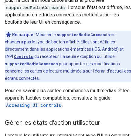
jour, il inclut les modifications dans la propriété
supportedMediaCommands
. Lorsque l'état est diffusé, les
applications émettrices connectées mettent à jour les
boutons de leur UI en conséquence.
Remarque
: Modifier le
supportedMediaCommands
ne
changera pas le type de bouton affiché. Elles sont définies
directement dans les applications émettrices (
iOS
,
Android
) et
l'API
Controls
du récepteur. La seule exception qui utilise
supportedMediaCommands
pour apporter ces modifications
concerne les cartes de lecture multimédia sur l'écran d'accueil des
écrans connectés.
Pour en savoir plus sur les commandes multimédias et les
appareils tactiles compatibles, consultez le guide
Accessing UI controls
.
Gérer les états d'action utilisateur
Lorsque les utilisateurs interagissent avec l'UI ou envoient