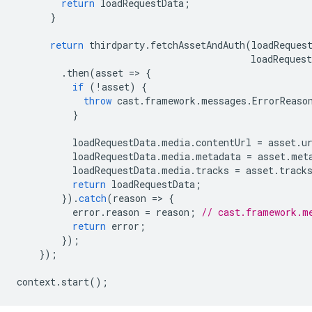
return
loadRequestData
;
}
return
thirdparty
.
fetchAssetAndAuth
(
loadReques
loadRequest
.
then
(
asset
=
>
{
if
(
!
asset
)
{
throw
cast
.
framework
.
messages
.
ErrorReaso
}
loadRequestData
.
media
.
contentUrl
=
asset
.
u
loadRequestData
.
media
.
metadata
=
asset
.
met
loadRequestData
.
media
.
tracks
=
asset
.
track
return
loadRequestData
;
}).
catch
(
reason
=
>
{
error
.
reason
=
reason
;
// cast.framework.m
return
error
;
});
});
context
.
start
();