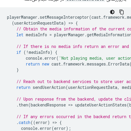
playerManager
.
setMessageInterceptor
(
cast
.
framework
.
m
(
userActionRequestData
)
=
>
{
// Obtain the media information of the current c
let
mediaInfo
=
playerManager
.
getMediaInformatio
// If there is no media info return an error and
if
(
!
mediaInfo
)
{
console
.
error
(
'Not playing media, user actio
return
new
cast
.
framework
.
messages
.
ErrorData
}
// Reach out to backend services to store user a
return
sendUserAction
(
userActionRequestData
,
med
// Upon response from the backend, update the cl
.
then
(
backendResponse
=
>
updateUserActionStates
(
// If any errors occurred in the backend return 
.
catch
((
error
)
=
>
{
console
.
error
(
error
);