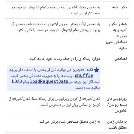
تکرار همه
به محض پخش آخرین آیتم در صف، تمام آیتم‌های موجود در
صف تکرار می‌شوند.
همه را تکرار
به محض اینکه پخش آخرین آیتم در صف تمام شد، صف را بُر
کنید و به
بزنید و پخش تمام آیتم‌های موجود در صف را تکرار کنید.
صورت
تصادفی تغییر
دهید
تصادفی
موارد رسانه‌ای را در صف رسانه خود جابجا کنید.
نکته:
همچنین می‌توانید قبل از پخش، با استفاده از پرچم
shuffle
، رسانه‌ها را به صورت تصادفی پخش کنید،
LOAD
loadRequestData
البته اگر این پرچم در
پیام
تنظیم شده باشد.
زیرنویس‌های
فعال/غیرفعال کردن زیرنویس برای رسانه شما. فعال/غیرفعال
بسته روشن/
کردن بر اساس زبان نیز در دسترس است.
خاموش
به دنبال زمان
به زمان مطلق مشخص شده پرش می‌کند.
مطلق
باشید