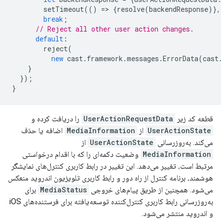
setTimeout
(()
=
>
{
resolve
(
backendResponse
)},
break
;
// Reject all other user action changes.
default
:
reject
(
new
cast
.
framework
.
messages
.
ErrorData
(
cast
}
});
}
قطعه کد زیر
UserActionRequestData
را دریافت کرده و
UserActionState
از
MediaInformation
اضافه یا حذف
می‌کند. به‌روزرسانی
UserActionState
از
MediaInformation
وضعیت دکمه‌ای را که با اقدام درخواستی
مرتبط است، تغییر می‌دهد. این تغییر در رابط کاربری کنترل‌های نمایشگر
هوشمند، برنامه کنترل از راه دور و رابط کاربری تلویزیون اندروید منعکس
می‌شود. همچنین از طریق پیام‌های خروجی
MediaStatus
برای
به‌روزرسانی رابط کاربری کنترل‌کننده توسعه‌یافته برای فرستنده‌های iOS
و اندروید منتشر می‌شود.