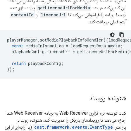
خاص با استفاده از کنترل‌کننده‌ی اطلاعات پخش رسانه را نشان می‌دهد.
این کنترل‌کننده، متد
getLicenseUrlForMedia
پیاده‌سازی‌شده
توسط برنامه را فراخوانی می‌کند تا
licenseUrl
از
contentId
آیتم فعلی دریافت کند.
playerManager
.
setMediaPlaybackInfoHandler
((
loadReque
const
mediaInformation
=
loadRequestData
.
media
;
playbackConfig
.
licenseUrl
=
getLicenseUrlForMedia
(
return
playbackConfig
;
});
شنونده رویداد
کیت توسعه نرم‌افزاری Web Receiver به برنامه Web Receiver شما
اجازه می‌دهد تا رویدادهای بازیکن را مدیریت کند. شنونده رویداد،
پارامتر
cast.framework.events.EventType
(یا آرایه‌ای از این