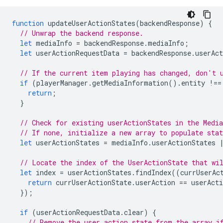
function
updateUserActionStates
(
backendResponse
)
{
// Unwrap the backend response.
let
mediaInfo
=
backendResponse
.
mediaInfo
;
let
userActionRequestData
=
backendResponse
.
userAct
// If the current item playing has changed, don't 
if
(
playerManager
.
getMediaInformation
().
entity
!==
return
;
}
// Check for existing userActionStates in the Medi
// If none, initialize a new array to populate stat
let
userActionStates
=
mediaInfo
.
userActionStates
// Locate the index of the UserActionState that wi
let
index
=
userActionStates
.
findIndex
((
currUserAc
return
currUserActionState
.
userAction
==
userActi
});
if
(
userActionRequestData
.
clear
)
{
// Remove the user action state from the array i