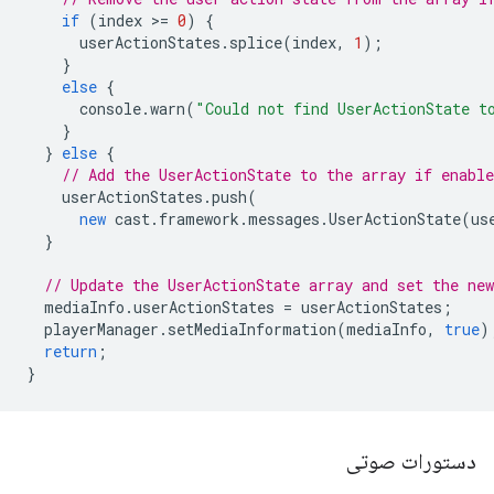
if
(
index
>
=
0
)
{
userActionStates
.
splice
(
index
,
1
);
}
else
{
console
.
warn
(
"Could not find UserActionState t
}
}
else
{
// Add the UserActionState to the array if enable
userActionStates
.
push
(
new
cast
.
framework
.
messages
.
UserActionState
(
us
}
// Update the UserActionState array and set the ne
mediaInfo
.
userActionStates
=
userActionStates
;
playerManager
.
setMediaInformation
(
mediaInfo
,
true
)
return
;
}
دستورات صوتی