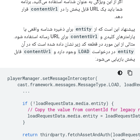
اگر از این ویژگی به عنوان شناسه استفاده می‌کنید، برنامه
شما باید یک URL قابل پخش را در
contentUrl
قرار
دهد.
پیشنهاد این است که از
entity
برای ذخیره شناسه واقعی یا
پارامترهای کلیدی و
contentUrl
برای URL رسانه استفاده شود.
مثالی از این مورد در قطعه کد زیر نشان داده شده است که در آن
entity
در درخواست
LOAD
وجود دارد و
contentUrl
قابل
پخش بازیابی می‌شود:
playerManager
.
setMessageInterceptor
(
cast
.
framework
.
messages
.
MessageType
.
LOAD
,
loadRe
...
if
(
!
loadRequestData
.
media
.
entity
)
{
// Copy the value from contentId for legacy 
loadRequestData
.
media
.
entity
=
loadRequestDa
}
return
thirdparty
.
fetchAssetAndAuth
(
loadReques