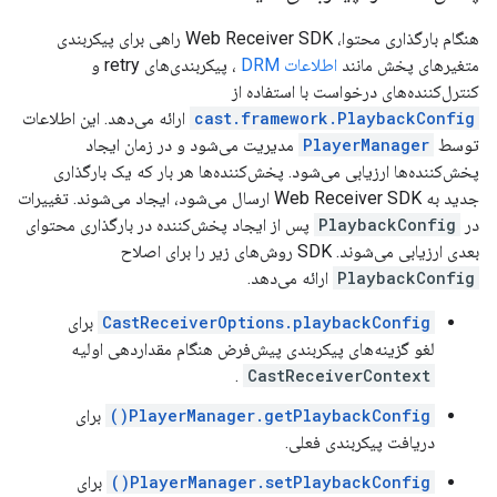
هنگام بارگذاری محتوا، Web Receiver SDK راهی برای پیکربندی
متغیرهای پخش مانند
اطلاعات DRM
، پیکربندی‌های retry و
کنترل‌کننده‌های درخواست با استفاده از
cast.framework.PlaybackConfig
ارائه می‌دهد. این اطلاعات
توسط
PlayerManager
مدیریت می‌شود و در زمان ایجاد
پخش‌کننده‌ها ارزیابی می‌شود. پخش‌کننده‌ها هر بار که یک بارگذاری
جدید به Web Receiver SDK ارسال می‌شود، ایجاد می‌شوند. تغییرات
در
PlaybackConfig
پس از ایجاد پخش‌کننده در بارگذاری محتوای
بعدی ارزیابی می‌شوند. SDK روش‌های زیر را برای اصلاح
PlaybackConfig
ارائه می‌دهد.
CastReceiverOptions.playbackConfig
برای
لغو گزینه‌های پیکربندی پیش‌فرض هنگام مقداردهی اولیه
.
CastReceiverContext
PlayerManager.getPlaybackConfig()
برای
دریافت پیکربندی فعلی.
PlayerManager.setPlaybackConfig()
برای