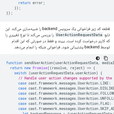
return
error
;
});
});
قطعه کد زیر فراخوانی یک سرویس backend را شبیه‌سازی می‌کند. این
تابع
UserActionRequestData
را بررسی می‌کند تا نوع تغییری را
که کاربر درخواست کرده است، ببیند و فقط در صورتی که این اقدام
توسط backend پشتیبانی شود، فراخوانی شبکه را انجام می‌دهد.
function
sendUserAction
(
userActionRequestData
,
media
return
new
Promise
((
resolve
,
reject
)
=
>
{
switch
(
userActionRequestData
.
userAction
)
{
// Handle user action changes supported by the 
case
cast
.
framework
.
messages
.
UserAction
.
LIKE
:
case
cast
.
framework
.
messages
.
UserAction
.
DISLIK
case
cast
.
framework
.
messages
.
UserAction
.
FOLLOW
case
cast
.
framework
.
messages
.
UserAction
.
UNFOLL
case
cast
.
framework
.
messages
.
UserAction
.
FLAG
:
case
cast
.
framework
.
messages
.
UserAction
.
SKIP_A
let
backendResponse
=
{
userActionRequestData