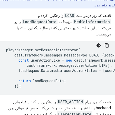
کاربر حفظ شود.
قطعه کد زیر درخواست
LOAD
را رهگیری کرده و
MediaInformation
مربوط به
LoadRequestData
را پر
می‌کند. در این حالت، کاربر محتوایی که در حال بارگذاری است را
می‌پسندد.
playerManager
.
setMessageInterceptor
(
cast
.
framework
.
messages
.
MessageType
.
LOAD
,
(
loadR
const
userActionLike
=
new
cast
.
framework
.
mess
cast
.
framework
.
messages
.
UserAction
.
LIKE
);
loadRequestData
.
media
.
userActionStates
=
[
user
return
loadRequestData
;
});
قطعه کد زیر پیام
USER_ACTION
را رهگیری می‌کند و فراخوانی
backend را با تغییر درخواستی مدیریت می‌کند. سپس فراخوانی برای
به‌روزرسانی
UserActionState
در گیرنده انجام می‌دهد.