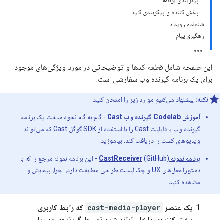
پیکربندی برنامه
پخش کننده را پیکربندی کنید
شنونده رویداد
رهگیری پیام
این صفحه شامل قطعه کدها و توضیحاتی در مورد ویژگی‌های موجود
برای یک برنامه گیرنده وب سفارشی است.
نکته:
پیشنهاد می‌کنیم موارد زیر را امتحان کنید:
آموزش Codelab گیرنده وب Cast
- گام به گام نحوه ساخت یک برنامه
گیرنده وب با قابلیت Cast را با استفاده از SDK گوگل Cast که می‌تواند
ویدیوهای کست را دریافت کند، بیاموزید.
برنامه نمونه CastReceiver
(GitHub) - این برنامه نمونه مرجع را که با
دستورالعمل‌های UX
و
چک لیست طراحی
مطابقت دارد، اجرا، پیمایش و
مشاهده کنید.
یک عنصر
cast-media-player
که رابط کاربری
پخش‌کننده‌ی داخلی ارائه شده توسط گیرنده‌ی وب را