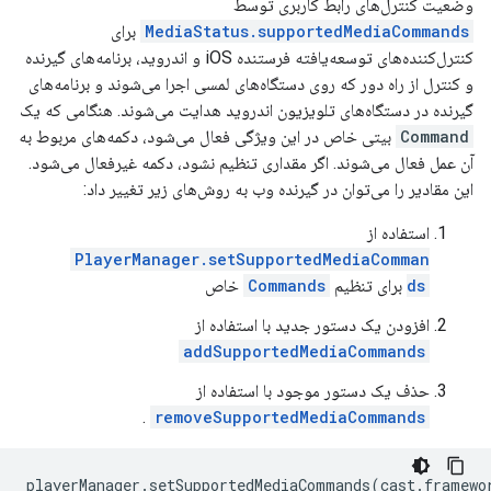
وضعیت کنترل‌های رابط کاربری توسط
MediaStatus.supportedMediaCommands
برای
کنترل‌کننده‌های توسعه‌یافته فرستنده iOS و اندروید، برنامه‌های گیرنده
و کنترل از راه دور که روی دستگاه‌های لمسی اجرا می‌شوند و برنامه‌های
گیرنده در دستگاه‌های تلویزیون اندروید هدایت می‌شوند. هنگامی که یک
Command
بیتی خاص در این ویژگی فعال می‌شود، دکمه‌های مربوط به
آن عمل فعال می‌شوند. اگر مقداری تنظیم نشود، دکمه غیرفعال می‌شود.
این مقادیر را می‌توان در گیرنده وب به روش‌های زیر تغییر داد:
استفاده از
PlayerManager.setSupportedMediaComman
ds
برای تنظیم
Commands
خاص
افزودن یک دستور جدید با استفاده از
addSupportedMediaCommands
حذف یک دستور موجود با استفاده از
.
removeSupportedMediaCommands
playerManager
.
setSupportedMediaCommands
(
cast
.
framewo