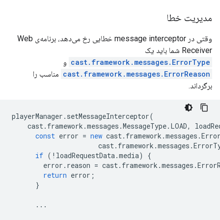
مدیریت خطا
وقتی در message interceptor خطایی رخ می‌دهد، برنامه‌ی Web
Receiver شما باید یک
cast.framework.messages.ErrorType
و
cast.framework.messages.ErrorReason
مناسب را
برگرداند.
playerManager
.
setMessageInterceptor
(
cast
.
framework
.
messages
.
MessageType
.
LOAD
,
loadRe
const
error
=
new
cast
.
framework
.
messages
.
Erro
cast
.
framework
.
messages
.
ErrorT
if
(
!
loadRequestData
.
media
)
{
error
.
reason
=
cast
.
framework
.
messages
.
Error
return
error
;
}
...