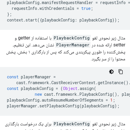
playbackConfig
.
manifestRequestHandler
=
requestInfo
requestInfo
.
withCredentials
=
true
;
};
context
.
start
({
playbackConfig
:
playbackConfig
});
مثال زیر نحوه‌ی لغو
PlaybackConfig
با استفاده از getter و
setter ارائه شده در
PlayerManager
نشان می‌دهد. این تنظیم،
پخش‌کننده را طوری پیکربندی می‌کند که پس از بارگذاری ۱ بخش، پخش
محتوا را از سر بگیرد.
const
playerManager
=
cast
.
framework
.
CastReceiverContext
.
getInstance
()
const
playbackConfig
=
(
Object
.
assign
(
new
cast
.
framework
.
PlaybackConfig
(),
pla
playbackConfig
.
autoResumeNumberOfSegments
=
1
;
playerManager
.
setPlaybackConfig
(
playbackConfig
);
مثال زیر نحوه‌ی لغو
PlaybackConfig
برای یک درخواست بارگذاری