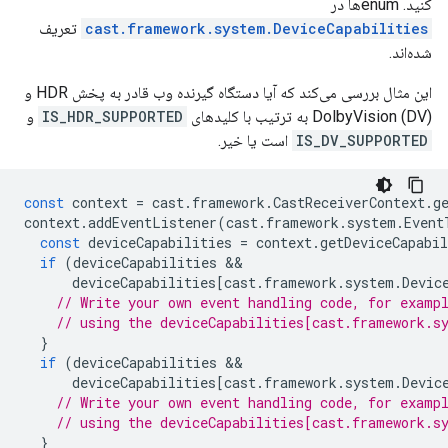
کنید. enumها در
cast.framework.system.DeviceCapabilities
تعریف
شده‌اند.
این مثال بررسی می‌کند که آیا دستگاه گیرنده وب قادر به پخش HDR و
DolbyVision (DV) به ترتیب با کلیدهای
IS_HDR_SUPPORTED
و
IS_DV_SUPPORTED
است یا خیر.
const
context
=
cast
.
framework
.
CastReceiverContext
.
g
context
.
addEventListener
(
cast
.
framework
.
system
.
Event
const
deviceCapabilities
=
context
.
getDeviceCapabil
if
(
deviceCapabilities
deviceCapabilities
[
cast
.
framework
.
system
.
Devic
// Write your own event handling code, for examp
// using the deviceCapabilities[cast.framework.s
}
if
(
deviceCapabilities
deviceCapabilities
[
cast
.
framework
.
system
.
Devic
// Write your own event handling code, for examp
// using the deviceCapabilities[cast.framework.s
}