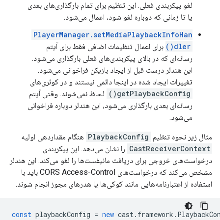
لغو پیکربندی فعلی. این تنظیم برای تمام بارگذاری‌های بعدی
یا تا زمانی که دوباره لغو شود، اعمال می‌شود.
PlayerManager.setMediaPlaybackInfoHan
dler()
برای اعمال تنظیمات اضافی فقط برای آیتم
رسانه‌ای که در بالای پیکربندی‌های فعلی بارگذاری می‌شود.
این هندلر درست قبل از ایجاد بازیکن فراخوانی می‌شود.
تغییرات ایجاد شده در اینجا دائمی نیستند و در کوئری‌های
getPlaybackConfig()
لحاظ نمی‌شوند. وقتی آیتم
رسانه‌ای بعدی بارگذاری می‌شود، این هندلر دوباره فراخوانی
می‌شود.
مثال زیر نحوه تنظیم
PlaybackConfig
هنگام مقداردهی اولیه
CastReceiverContext
را نشان می‌دهد. این پیکربندی
درخواست‌های خروجی برای دریافت مانیفست‌ها را لغو می‌کند. این هندلر
مشخص می‌کند که درخواست‌های CORS Access-Control باید با
استفاده از اعتبارنامه‌هایی مانند کوکی‌ها یا هدرهای مجوز انجام شوند.
const
playbackConfig
=
new
cast
.
framework
.
PlaybackCo