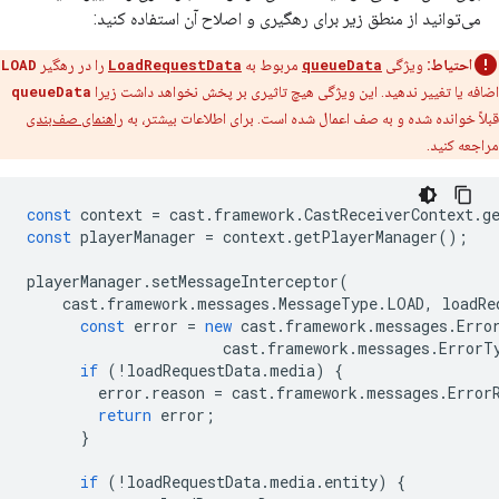
می‌توانید از منطق زیر برای رهگیری و اصلاح آن استفاده کنید:
احتیاط:
ویژگی
queueData
مربوط به
LoadRequestData
را در رهگیر
LOAD
اضافه یا تغییر ندهید. این ویژگی هیچ تاثیری بر پخش نخواهد داشت زیرا
queueData
قبلاً خوانده شده و به صف اعمال شده است. برای اطلاعات بیشتر، به
راهنمای صف‌بندی
مراجعه کنید.
const
context
=
cast
.
framework
.
CastReceiverContext
.
g
const
playerManager
=
context
.
getPlayerManager
();
playerManager
.
setMessageInterceptor
(
cast
.
framework
.
messages
.
MessageType
.
LOAD
,
loadRe
const
error
=
new
cast
.
framework
.
messages
.
Erro
cast
.
framework
.
messages
.
ErrorT
if
(
!
loadRequestData
.
media
)
{
error
.
reason
=
cast
.
framework
.
messages
.
Error
return
error
;
}
if
(
!
loadRequestData
.
media
.
entity
)
{