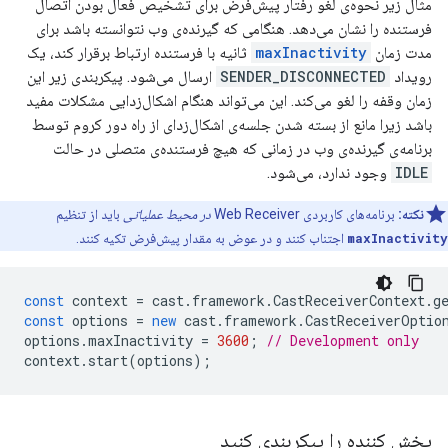
مثال زیر نحوه‌ی لغو رفتار پیش‌فرض برای تشخیص فعال بودن اتصال
فرستنده را نشان می‌دهد. هنگامی که گیرنده‌ی وب نتوانسته باشد برای
مدت زمان
maxInactivity
ثانیه با فرستنده ارتباط برقرار کند، یک
رویداد
SENDER_DISCONNECTED
ارسال می‌شود. پیکربندی زیر این
زمان وقفه را لغو می‌کند. این می‌تواند هنگام اشکال‌زدایی مشکلات مفید
باشد زیرا مانع از بسته شدن جلسه‌ی اشکال‌زدای از راه دور کروم توسط
برنامه‌ی گیرنده‌ی وب در زمانی که هیچ فرستنده‌ی متصلی در حالت
IDLE
وجود ندارد، می‌شود.
نکته:
برنامه‌های کاربردی Web Receiver
در محیط عملیاتی
باید از تنظیم
maxInactivity
اجتناب کنند و در عوض به مقدار پیش‌فرض تکیه کنند.
const
context
=
cast
.
framework
.
CastReceiverContext
.
g
const
options
=
new
cast
.
framework
.
CastReceiverOptio
options
.
maxInactivity
=
3600
;
// Development only
context
.
start
(
options
);
پخش کننده را پیکربندی کنید