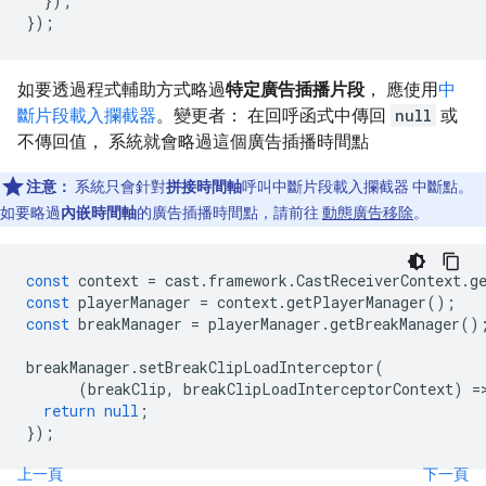
});
});
如要透過程式輔助方式略過
特定廣告插播片段
， 應使用
中
斷片段載入攔截器
。變更者： 在回呼函式中傳回
null
或
不傳回值， 系統就會略過這個廣告插播時間點
注意：
系統只會針對
拼接時間軸
呼叫中斷片段載入攔截器 中斷點。
如要略過
內嵌時間軸
的廣告插播時間點，請前往
動態廣告移除
。
const
context
=
cast
.
framework
.
CastReceiverContext
.
g
const
playerManager
=
context
.
getPlayerManager
();
const
breakManager
=
playerManager
.
getBreakManager
()
breakManager
.
setBreakClipLoadInterceptor
(
(
breakClip
,
breakClipLoadInterceptorContext
)
=
return
null
;
});
上一頁
下一頁