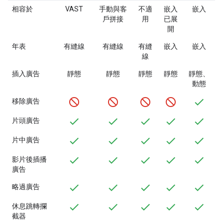
相容於
VAST
手動與客
不適
嵌入
嵌入
戶拼接
用
已展
開
年表
有縫線
有縫線
有縫
嵌入
嵌入
線
插入廣告
靜態
靜態
靜態
靜態
靜態、
動態
移除廣告
片頭廣告
片中廣告
影片後插播
廣告
略過廣告
休息跳轉攔
截器