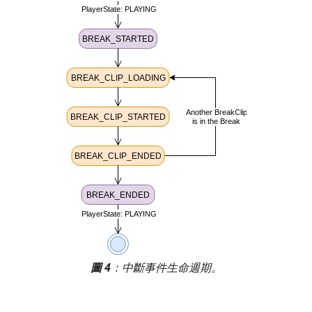
中斷活動
說明
BREAK_STARTED
主要內容的目前
媒體時間等於 未
觀看的休息時
position
間：
。
BREAK_CLIP_LOADING
僅在
拼接時間軸
廣告插播片段開
始載入時觸發。
BREAK_CLIP_STARTED
廣告插播片段開
始播放時觸發。
BREAK_CLIP_ENDED
廣告插播片段結
束時觸發。
endedReason
系統會在下列情
況下填入值：
圖 4
：中斷事件生命週期。
完整播放一個
拼接的時間軸
廣告插播片