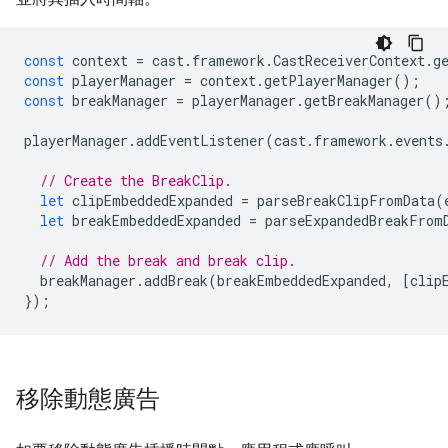
const
context
=
cast
.
framework
.
CastReceiverContext
.
g
const
playerManager
=
context
.
getPlayerManager
();
const
breakManager
=
playerManager
.
getBreakManager
()
playerManager
.
addEventListener
(
cast
.
framework
.
events
// Create the BreakClip.
let
clipEmbeddedExpanded
=
parseBreakClipFromData
(
let
breakEmbeddedExpanded
=
parseExpandedBreakFrom
// Add the break and break clip.
breakManager
.
addBreak
(
breakEmbeddedExpanded
,
[
clip
});
移除動態廣告