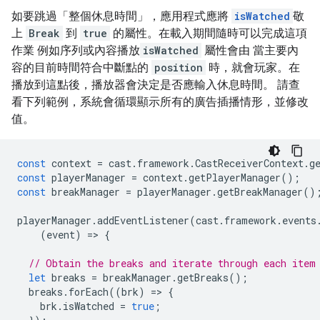
如要跳過「整個休息時間」
，應用程式應將
isWatched
敬
上
Break
到
true
的屬性。在載入期間隨時可以完成這項
作業 例如序列或內容播放
isWatched
屬性會由 當主要內
容的目前時間符合中斷點的
position
時，就會玩家。在
播放到這點後，播放器會決定是否應輸入休息時間。 請查
看下列範例，系統會循環顯示所有的廣告插播情形，並修改
值。
const
context
=
cast
.
framework
.
CastReceiverContext
.
g
const
playerManager
=
context
.
getPlayerManager
();
const
breakManager
=
playerManager
.
getBreakManager
()
playerManager
.
addEventListener
(
cast
.
framework
.
events
(
event
)
=
>
{
// Obtain the breaks and iterate through each item
let
breaks
=
breakManager
.
getBreaks
();
breaks
.
forEach
((
brk
)
=
>
{
brk
.
isWatched
=
true
;