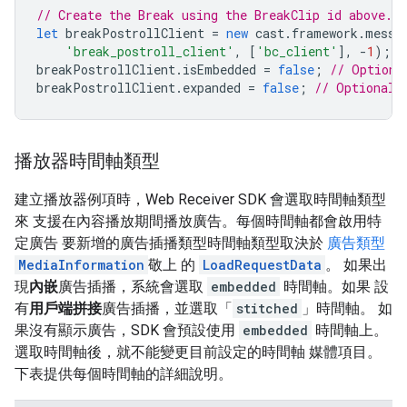
// Create the Break using the BreakClip id above.
let
breakPostrollClient
=
new
cast
.
framework
.
messa
'break_postroll_client'
,
[
'bc_client'
],
-
1
);
breakPostrollClient
.
isEmbedded
=
false
;
// Optiona
breakPostrollClient
.
expanded
=
false
;
// Optional:
播放器時間軸類型
建立播放器例項時，Web Receiver SDK 會選取時間軸類型
來 支援在內容播放期間播放廣告。每個時間軸都會啟用特
定廣告 要新增的廣告插播類型時間軸類型取決於
廣告類型
MediaInformation
敬上 的
LoadRequestData
。 如果出
現
內嵌
廣告插播，系統會選取
embedded
時間軸。如果 設
有
用戶端拼接
廣告插播，並選取「
stitched
」時間軸。 如
果沒有顯示廣告，SDK 會預設使用
embedded
時間軸上。
選取時間軸後，就不能變更目前設定的時間軸 媒體項目。
下表提供每個時間軸的詳細說明。