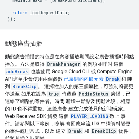
media
.
breaks
=
[
breakPostrollClient
];
return
loadRequestData
;
});
動態廣告插播
動態廣告插播的特色是在內容播放期間設定廣告插播時間點
播放。方法是取得
BreakManager
的例項並呼叫 這個
addBreak
也能使用 Google Cloud CLI 或 Compute Engine
API這至少會使用兩個參數
已展開的內嵌元素
Break
和 陣
列
BreakClip
。 選擇性加入的第三個屬性，可強制將變更
傳送至 如果在設為
true
時透過
MediaStatus
廣播，已
連線至網路的寄件者。時間 新增中斷點及切斷片段，相應
的 ID 也不得重複。這些廣告 建立完成後只能新增玩家。
Web Receiver SDK 觸發 這個
PLAYER_LOADING
敬上 事
件。請參閱以下範例，瞭解 會回應串流 ID3 中繼資料變更
的事件處理常式，以及 建立
Break
和
BreakClip
物件，
並將其插入時間軸。