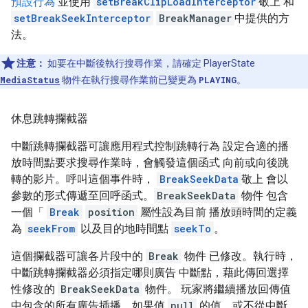
預設行為
並使用
setBreakClipLoadInterceptor
敬上 和
setBreakSeekInterceptor
BreakManager
中提供的方
法。
注意：
如要在中斷後執行搜尋作業，請確定 PlayerState
MediaStatus
物件在執行搜尋作業前已變更為
PLAYING
。
休息跳轉攔截器
中斷跳轉攔截器可讓應用程式控制跳轉行為 設定合適的播
放時間點要求搜尋作業時，會觸發這個函式 向前或向後跳
轉的影片。呼叫這個事件時，
BreakSeekData
敬上 會以
參數的形式傳遞至回呼函式。
BreakSeekData
物件 包含
一個「
Break
position
屬性設為目前 播放頭時間的定義
為
seekFrom
以及目的地時間點
seekTo
。
這個攔截器可讓各片段中的
Break
物件 已修改。執行時，
中斷跳轉攔截器必須指定哪則廣告 中斷點，藉此傳回選擇
性修改的
BreakSeekData
物件。 玩家將繼續播放回傳值
中包含的所有廣告插播。如果值
null
的值，或不從中斷