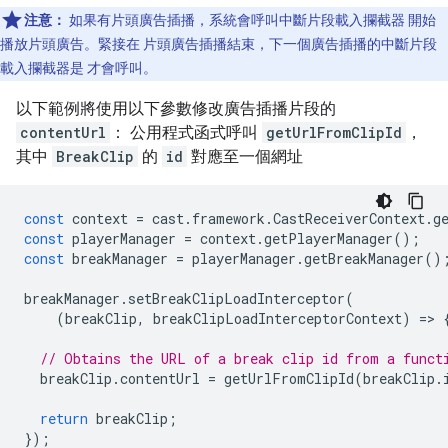
注意：
如果有片頭廣告插播，系統會呼叫中斷片段載入攔截器 開始
播放片頭廣告。緊接在 片頭廣告插播結束，下一個廣告插播的中斷片段
載入攔截器是 才會呼叫。
以下範例將使用以下參數修改廣告插播片段的
contentUrl
： 公用程式函式呼叫
getUrlFromClipId
，
其中
BreakClip
的
id
對應至一個網址
const
context
=
cast
.
framework
.
CastReceiverContext
.
g
const
playerManager
=
context
.
getPlayerManager
();
const
breakManager
=
playerManager
.
getBreakManager
()
breakManager
.
setBreakClipLoadInterceptor
(
(
breakClip
,
breakClipLoadInterceptorContext
)
=
>
// Obtains the URL of a break clip id from a funct
breakClip
.
contentUrl
=
getUrlFromClipId
(
breakClip
.
return
breakClip
;
});