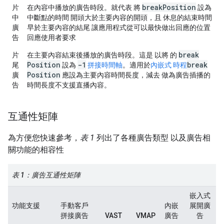
break
Position
片
在內容中播放的廣告時段。就代表 將
設為
中
中斷點的時間 開頭大於主要內容的開頭，且 休息的結束時間
廣
早於主要內容的結尾 讓應用程式從可以最快做出回應的位置
告
回應使用者要求
break
片
在主要內容結束後播放的廣告時段。這是 以將 的
Position
-1
break
尾
設為
拼接時間軸
。適用於
內嵌式 時程
Position
廣
應設為主要內容時間長度，減去 做為廣告插播的
告
時間長度不支援直播內容。
互通性矩陣
為方便您快速參考，
表 1
列出了各種廣告類型 以及廣告相
關功能的相容性
表 1：廣告互通性矩陣
嵌入式
功能支援
手動客戶
內嵌
展開廣
拼接廣告
VAST
VMAP
廣告
告