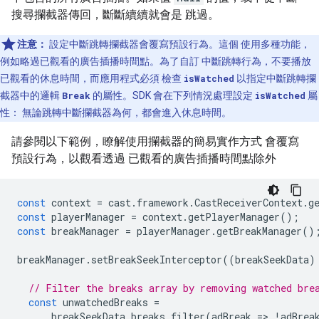
搜尋攔截器傳回，斷斷續續就會是 跳過。
注意：
設定中斷跳轉攔截器會覆寫預設行為。這個 使用多種功能，
例如略過已觀看的廣告插播時間點。為了自訂 中斷跳轉行為，不要播放
已觀看的休息時間，而應用程式必須 檢查
isWatched
以指定中斷跳轉攔
截器中的邏輯
Break
的屬性。SDK 會在下列情況處理設定
isWatched
屬
性： 無論跳轉中斷攔截器為何，都會進入休息時間。
請參閱以下範例，瞭解使用攔截器的簡易實作方式 會覆寫
預設行為，以觀看透過 已觀看的廣告插播時間點除外
const
context
=
cast
.
framework
.
CastReceiverContext
.
g
const
playerManager
=
context
.
getPlayerManager
();
const
breakManager
=
playerManager
.
getBreakManager
()
breakManager
.
setBreakSeekInterceptor
((
breakSeekData
)
// Filter the breaks array by removing watched bre
const
unwatchedBreaks
=
breakSeekData
.
breaks
.
filter
(
adBreak
=
>
!
adBrea