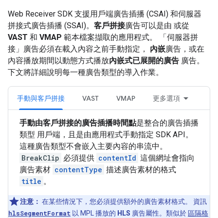
Web Receiver SDK 支援用戶端廣告插播 (CSAI) 和伺服器
拼接式廣告插播 (SSAI)。
客戶拼接
廣告可以是由 或從
VAST
和
VMAP
範本檔案擷取的應用程式。 「伺服器拼
接」
廣告必須在載入內容之前手動指定，
內嵌
廣告，或在
內容播放期間以動態方式播放
內嵌式已展開的廣告
廣告。
下文將詳細說明每一種廣告類型的導入作業。
手動與客戶拼接
VAST
VMAP
更多選項
手動由客戶拼接的廣告插播時間點
是整合的廣告插播
類型 用戶端，且是由應用程式手動指定 SDK API。
這種廣告類型不會嵌入主要內容的串流中。
BreakClip
必須提供
contentId
這個網址會指向
廣告素材
contentType
描述廣告素材的格式
title
。
注意：
在某些情況下，您必須提供額外的廣告素材格式。 資訊
hlsSegmentFormat
以 MPL 播放的
HLS
廣告屬性。類似於
區隔格