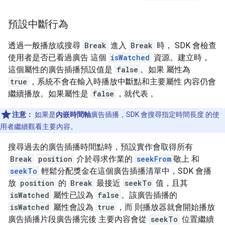
預設中斷行為
透過一般播放或搜尋
Break
進入
Break
時， SDK 會檢查
使用者是否已看過廣告 這個
isWatched
資源。建立時，
這個屬性的廣告插播預設值是
false
。如果 屬性為
true
，系統不會在輸入時播放中斷點和主要屬性 內容仍會
繼續播放。如果屬性是
false
，就代表 。
注意：
如果是
內嵌時間軸
廣告插播，SDK 會搜尋指定時間長度 的使
用者繼續觀看主要內容。
搜尋過去的廣告插播時間點時，預設實作會取得所有
Break
position
介於尋求作業的
seekFrom
敬上 和
seekTo
輕鬆分配獎金在這個廣告插播清單中，SDK 會播
放
position
的
Break
最接近
seekTo
值，且其
isWatched
屬性已設為
false
。該廣告插播的
isWatched
屬性會設為
true
，而 則播放器就會開始播放
廣告插播片段廣告播完後 主要內容會從
seekTo
位置繼續