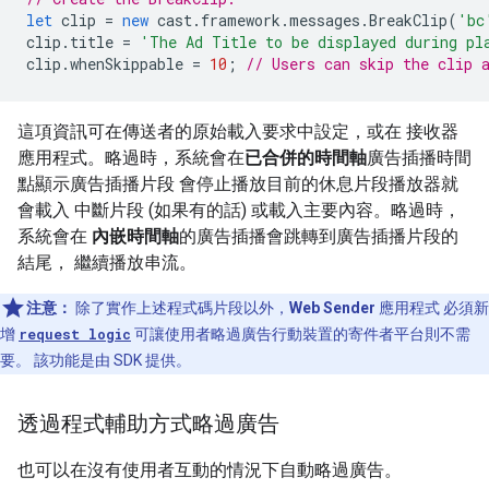
let
clip
=
new
cast
.
framework
.
messages
.
BreakClip
(
'bc
clip
.
title
=
'The Ad Title to be displayed during pl
clip
.
whenSkippable
=
10
;
// Users can skip the clip 
這項資訊可在傳送者的原始載入要求中設定，或在 接收器
應用程式。略過時，系統會在
已合併的時間軸
廣告插播時間
點顯示廣告插播片段 會停止播放目前的休息片段播放器就
會載入 中斷片段 (如果有的話) 或載入主要內容。略過時，
系統會在
內嵌時間軸
的廣告插播會跳轉到廣告插播片段的
結尾， 繼續播放串流。
注意：
除了實作上述程式碼片段以外，
Web Sender
應用程式 必須新
增
request logic
可讓使用者略過廣告行動裝置的寄件者平台則不需
要。 該功能是由 SDK 提供。
透過程式輔助方式略過廣告
也可以在沒有使用者互動的情況下自動略過廣告。