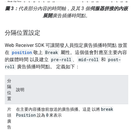
圖 3：
代表部分內容的時間軸，及其 3 個
伺服器拼接的內嵌
展開
廣告插播時間點。
分隔位置設定
Web Receiver SDK 可讓開發人員指定廣告插播時間點 放置
在
position
敬上
Break
屬性。這個值會對應至主要內容
的媒體時間 以及建立
pre-roll
、
mid-roll
和
post-
roll
廣告插播時間點。 定義如下：
分
隔
說明
位
置
break
片
在主要內容播放前放送的廣告插播。這是 以將
Position
0
頭
設為
來表示
廣
告