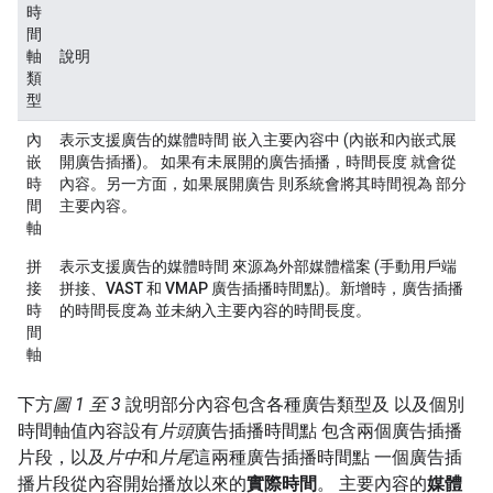
時
間
軸
說明
類
型
內
表示支援廣告的媒體時間 嵌入主要內容中 (
內嵌
和
內嵌式展
嵌
開
廣告插播)。 如果有未展開的廣告插播，時間長度 就會從
時
內容。另一方面，如果展開廣告 則系統會將其時間視為 部分
間
主要內容。
軸
拼
表示支援廣告的媒體時間 來源為外部媒體檔案 (
手動用戶端
接
拼接
、
VAST
和
VMAP
廣告插播時間點)。新增時，廣告插播
時
的時間長度為 並未納入主要內容的時間長度。
間
軸
下方
圖 1 至 3
說明部分內容包含各種廣告類型及 以及個別
時間軸值內容設有
片頭
廣告插播時間點 包含兩個廣告插播
片段，以及
片中
和
片尾
這兩種廣告插播時間點 一個廣告插
播片段從內容開始播放以來的
實際時間
。 主要內容的
媒體