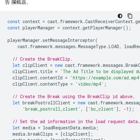
告 攔截器。
const
context
=
cast
.
framework
.
CastReceiverContext
.
g
const
playerManager
=
context
.
getPlayerManager
();
playerManager
.
setMessageInterceptor
(
cast
.
framework
.
messages
.
MessageType
.
LOAD
,
loadRe
// Create the BreakClip.
let
clipClient
=
new
cast
.
framework
.
messages
.
Break
clipClient
.
title
=
'The Ad Title to be displayed d
clipClient
.
contentId
=
'https://example.com/ad.mp4
clipClient
.
contentType
=
'video/mp4'
;
// Create the Break using the BreakClip id above.
let
breakPostrollClient
=
new
cast
.
framework
.
messa
'break_postroll_client'
,
[
'bc_client'
],
-
1
);
// Set the ad information in the load request data
let
media
=
loadRequestData
.
media
;
media
.
breakClips
=
[
clipClient
];