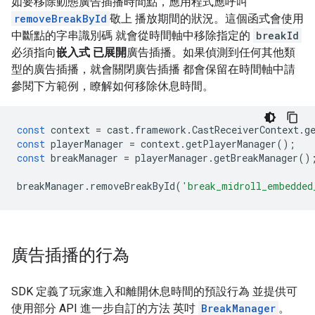
如要移除動態廣告插播時間點，應用程式應呼叫
removeBreakById
敬上 播放期間的狀況。這個函式會使用
中斷點的字串識別碼 就會從時間軸中移除指定的
breakId
必須指向
嵌入式 已展開
廣告插播。如果偵測到任何其他類
型的廣告插播，就會關閉廣告插播 都會保留在時間軸中請
參閱下方範例，瞭解如何移除休息時間。
const
context
=
cast
.
framework
.
CastReceiverContext
.
g
const
playerManager
=
context
.
getPlayerManager
();
const
breakManager
=
playerManager
.
getBreakManager
()
breakManager
.
removeBreakById
(
'break_midroll_embedded
廣告插播的行為
SDK 定義了玩家進入和離開休息時間的預設行為 並提供可
使用部分 API 進一步自訂的方法 英吋
BreakManager
。