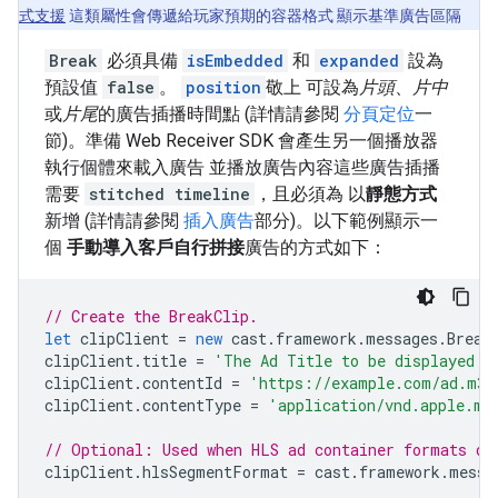
式支援
這類屬性會傳遞給玩家預期的容器格式 顯示基準廣告區隔
Break
必須具備
isEmbedded
和
expanded
設為
預設值
false
。
position
敬上 可設為
片頭
、
片中
或
片尾
的廣告插播時間點 (詳情請參閱
分頁定位
一
節)。準備 Web Receiver SDK 會產生另一個播放器
執行個體來載入廣告 並播放廣告內容這些廣告插播
需要
stitched timeline
，且必須為 以
靜態方式
新增 (詳情請參閱
插入廣告
部分)。以下範例顯示一
個
手動導入客戶自行拼接
廣告的方式如下：
// Create the BreakClip.
let
clipClient
=
new
cast
.
framework
.
messages
.
Break
clipClient
.
title
=
'The Ad Title to be displayed d
clipClient
.
contentId
=
'https://example.com/ad.m3u
clipClient
.
contentType
=
'application/vnd.apple.mp
// Optional: Used when HLS ad container formats di
clipClient
.
hlsSegmentFormat
=
cast
.
framework
.
messa