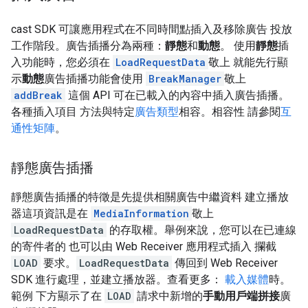
cast SDK 可讓應用程式在不同時間點插入及移除廣告 投放
工作階段。廣告插播分為兩種：
靜態
和
動態
。 使用
靜態
插
入功能時，您必須在
LoadRequestData
敬上 就能先行顯
示
動態
廣告插播功能會使用
BreakManager
敬上
addBreak
這個 API 可在已載入的內容中插入廣告插播。
各種插入項目 方法與特定
廣告類型
相容。相容性 請參閱
互
通性矩陣
。
靜態廣告插播
靜態廣告插播的特徵是先提供相關廣告中繼資料 建立播放
器這項資訊是在
MediaInformation
敬上
LoadRequestData
的存取權。舉例來說，您可以在已連線
的寄件者的 也可以由 Web Receiver 應用程式插入 攔截
LOAD
要求。
LoadRequestData
傳回到 Web Receiver
SDK 進行處理，並建立播放器。查看更多：
載入媒體
時。
範例 下方顯示了在
LOAD
請求中新增的
手動用戶端拼接
廣