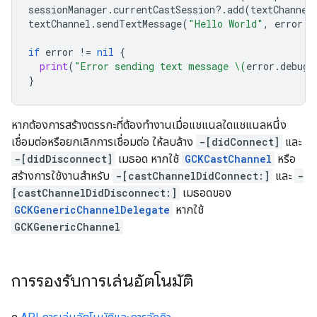
sessionManager
.
currentCastSession
?.
add
(
textChannel
textChannel
.
sendTextMessage
(
"Hello World"
,
error
:
if
error
!=
nil
{
print
(
"Error sending text message 
\(
error
.
debugD
}
หากต้องการสร้างตรรกะที่ต้องทำงานเมื่อแชแนลใดแชแนลหนึ่ง
เชื่อมต่อหรือยกเลิกการเชื่อมต่อ ให้ลบล้าง
-[didConnect]
และ
-[didDisconnect]
เมธอด หากใช้
GCKCastChannel
หรือ
สร้างการใช้งานสำหรับ
-[castChannelDidConnect:]
และ
-
[castChannelDidDisconnect:]
เมธอดของ
GCKGenericChannelDelegate
หากใช้
GCKGenericChannel
การรองรับการเล่นอัตโนมัติ