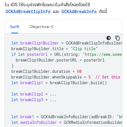
ใน iOS ให้ระบุช่วงพักโฆษณาในคำสั่งโหลดโดยใช้
GCKAdBreakClipInfo
และ
GCKAdBreakInfo
ดังนี้
Swift
Objective-C
let
breakClip1Builder
=
GCKAdBreakClipInfoBuilder
(
breakClip1Builder
.
title
=
"Clip title"
if
let
posterUrl
=
URL
(
string
:
"https://www.some.u
breakClip1Builder
.
posterURL
=
posterUrl
}
breakClip1Builder
.
duration
=
60
breakClip1Builder
.
whenSkippable
=
5
// Set this fi
let
breakClip1
=
breakClip1Builder
.
build
()
let
breakClip2
=
...
let
breakClip3
=
...
let
break1
=
GCKAdBreakInfoBuilder
(
adBreakID
:
"b0"
let
mediaInfoBuilder
=
GCKMediaInformationBuilder
(