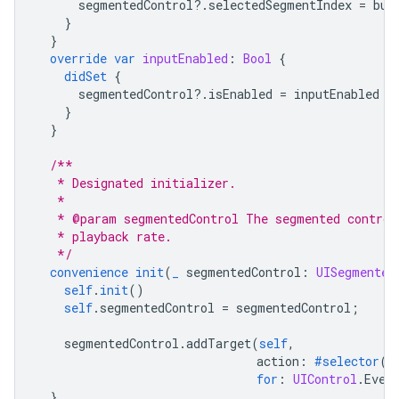
segmentedControl
?.
selectedSegmentIndex
=
but
}
}
override
var
inputEnabled
:
Bool
{
didSet
{
segmentedControl
?.
isEnabled
=
inputEnabled
}
}
/**
   * Designated initializer.
   *
   * @param segmentedControl The segmented control
   * playback rate.
   */
convenience
init
(
_
segmentedControl
:
UISegmented
self
.
init
()
self
.
segmentedControl
=
segmentedControl
;
segmentedControl
.
addTarget
(
self
,
action
:
#selector
(
s
for
:
UIControl
.
Even
}