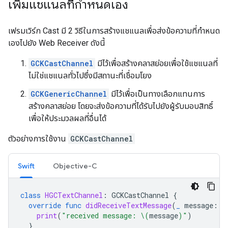
เพิ่มแชแนลที่กำหนดเอง
เฟรมเวิร์ก Cast มี 2 วิธีในการสร้างแชแนลเพื่อส่งข้อความที่กำหนด
เองไปยัง Web Receiver ดังนี้
GCKCastChannel
มีไว้เพื่อสร้างคลาสย่อยเพื่อใช้แชแนลที่
ไม่ใช่แชแนลทั่วไปซึ่งมีสถานะที่เชื่อมโยง
GCKGenericChannel
มีไว้เพื่อเป็นทางเลือกแทนการ
สร้างคลาสย่อย โดยจะส่งข้อความที่ได้รับไปยังผู้รับมอบสิทธิ์
เพื่อให้ประมวลผลที่อื่นได้
ตัวอย่างการใช้งาน
GCKCastChannel
Swift
Objective-C
class
HGCTextChannel
:
GCKCastChannel
{
override
func
didReceiveTextMessage
(
_
message
:
S
print
(
"received message: 
\(
message
)
"
)
}