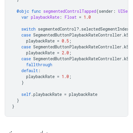
@objc
func
segmentedControlTapped
(
sender
:
UISegm
var
playbackRate
:
Float
=
1.0
switch
segmentedControl
?.
selectedSegmentIndex
case
SegmentedButtonPlaybackRateController
.
kSe
playbackRate
=
0.5
;
case
SegmentedButtonPlaybackRateController
.
kSe
playbackRate
=
2.0
;
case
SegmentedButtonPlaybackRateController
.
kSe
fallthrough
default
:
playbackRate
=
1.0
;
}
self
.
playbackRate
=
playbackRate
}
}