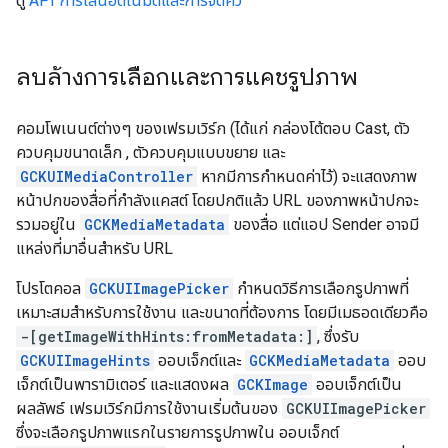
ดู
API การเล่นอัตโนมัติและการจัดคิว
ลบล้างการเลือกและการแคชรูปภาพ
คอมโพเนนต์ต่างๆ ของเฟรมเวิร์ก (ได้แก่ กล่องโต้ตอบ Cast, ตัว
ควบคุมขนาดเล็ก , ตัวควบคุมแบบขยาย และ
GCKUIMediaController
หากมีการกำหนดค่าไว้) จะแสดงภาพ
หน้าปกของสื่อที่กำลังแคสต์ โดยปกติแล้ว URL ของภาพหน้าปกจะ
รวมอยู่ใน
GCKMediaMetadata
ของสื่อ แต่แอป Sender อาจมี
แหล่งที่มาอื่นสำหรับ URL
โปรโตคอล
GCKUIImagePicker
กำหนดวิธีการเลือกรูปภาพที่
เหมาะสมสำหรับการใช้งาน และขนาดที่ต้องการ โดยมีเมธอดเดียวคือ
-[getImageWithHints:fromMetadata:]
, ซึ่งรับ
GCKUIImageHints
ออบเจ็กต์และ
GCKMediaMetadata
ออบ
เจ็กต์เป็นพารามิเตอร์ และแสดงผล
GCKImage
ออบเจ็กต์เป็น
ผลลัพธ์ เฟรมเวิร์กมีการใช้งานเริ่มต้นของ
GCKUIImagePicker
ซึ่งจะเลือกรูปภาพแรกในรายการรูปภาพใน ออบเจ็กต์