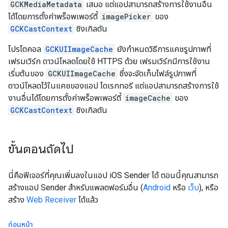
GCKMediaMetadata
เสมอ แต่แอปสามารถสร้างการใช้งานอื่น
ได้โดยการตั้งค่าพร็อพเพอร์ตี้
imagePicker
ของ
GCKCastContext
ซิงเกิลตัน
โปรโตคอล
GCKUIImageCache
ยังกำหนดวิธีการแคชรูปภาพที่
เฟรมเวิร์ก ดาวน์โหลดโดยใช้ HTTPS ด้วย เฟรมเวิร์กมีการใช้งาน
เริ่มต้นของ
GCKUIImageCache
ซึ่งจะจัดเก็บไฟล์รูปภาพที่
ดาวน์โหลดไว้ในแคชของแอป ไดเรกทอรี แต่แอปสามารถสร้างการใช้
งานอื่นได้โดยการตั้งค่าพร็อพเพอร์ตี้
imageCache
ของ
GCKCastContext
ซิงเกิลตัน
ขั้นตอนถัดไป
นี่คือฟีเจอร์ที่คุณเพิ่มลงในแอป iOS Sender ได้ ตอนนี้คุณสามารถ
สร้างแอป Sender สำหรับแพลตฟอร์มอื่น (
Android
หรือ
เว็บ
), หรือ
สร้าง
Web Receiver
ได้แล้ว
ก่อนหน้า