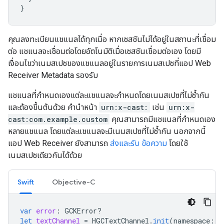
}
คุณลงทะเบียนแชแนลได้ทุกเมื่อ หากเซสชันไม่ได้อยู่ในสถานะที่เชื่อม
ต่อ แชแนลจะเชื่อมต่อโดยอัตโนมัติเมื่อเซสชันเชื่อมต่อเอง โดยมี
เงื่อนไขว่าเนมสเปซของแชแนลอยู่ในรายการเนมสเปซที่แอป Web
Receiver Metadata รองรับ
แชแนลที่กำหนดเองแต่ละแชแนลจะกำหนดโดยเนมสเปซที่ไม่ซ้ำกัน
และต้องขึ้นต้นด้วย คำนำหน้า
urn:x-cast:
เช่น
urn:x-
cast:com.example.custom
คุณสามารถมีแชแนลที่กำหนดเอง
หลายแชแนล โดยแต่ละแชแนลจะมีเนมสเปซที่ไม่ซ้ำกัน นอกจากนี้
แอป Web Receiver ยังสามารถ
ส่งและรับ ข้อความ
โดยใช้
เนมสเปซเดียวกันได้ด้วย
Swift
Objective-C
var
error
:
GCKError
?
let
textChannel
=
HGCTextChannel
.
init
(
namespace
:
"