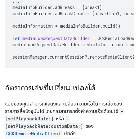
...
mediaInfoBuilder
.
adBreaks
=
[
break1
]
mediaInfoBuilder
.
adBreakClips
=
[
breakClip1
,
break
...
mediaInformation
=
mediaInfoBuilder
.
build
()
let
mediaLoadRequestDataBuilder
=
GCKMediaLoadRequ
mediaLoadRequestDataBuilder
.
mediaInformation
=
med
sessionManager
.
currentSession
?.
remoteMediaClient
?.
อัตราการเล่นที่เปลี่ยนแปลงได้
แอปของคุณสามารถแสดงและเปลี่ยนความเร็วในการเล่นของ
รายการสื่อปัจจุบันได้ โดยคุณสามารถตั้งค่าความเร็วได้โดยใช้
-
[setPlaybackRate:]
หรือ
-
[setPlaybackRate:customData:]
ของ
GCKRemoteMediaClient
, เข้าถึง