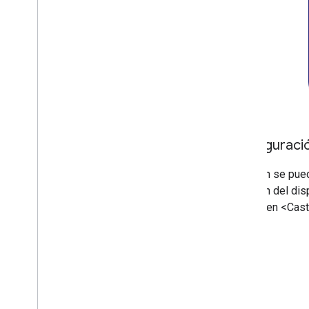
Configuraci
También se puede
volumen del disp
Name> en <Cast 