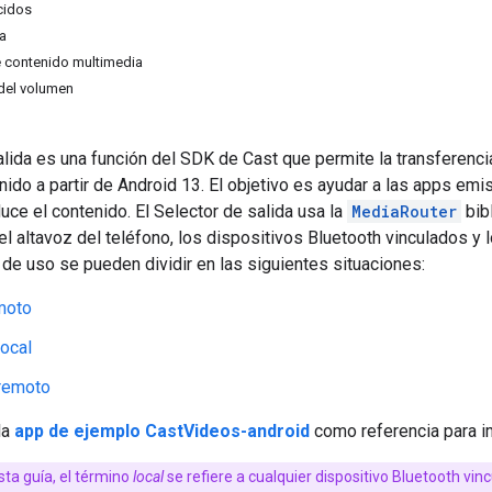
cidos
a
e contenido multimedia
del volumen
alida es una función del SDK de Cast que permite la transferenci
ido a partir de Android 13. El objetivo es ayudar a las apps emis
ce el contenido. El Selector de salida usa la
MediaRouter
bib
el altavoz del teléfono, los dispositivos Bluetooth vinculados 
de uso se pueden dividir en las siguientes situaciones:
moto
ocal
remoto
la
app de ejemplo CastVideos-android
como referencia para im
ta guía, el término
local
se refiere a cualquier dispositivo Bluetooth vin