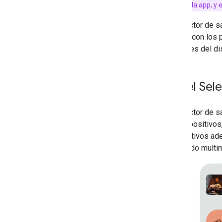
el que se inicia la app, y
Apps receptoras
El Selector de s
Desarrolla una app receptoraweb
remoto con los p
Cómo desarrollar una app receptora de
altavoces del di
Android TV
Migra el receptor v2 a CAF
IU del Sel
Contenido multimedia
Medios compatibles
Mensajes de reproducción de
El Selector de s
contenido multimedia
los dispositivos
Protocolos de transmisión
dispositivos ade
contenido multim
Guía de diseño
Lineamientos de UX
Lista de tareas de diseño
Casos de prueba
Cómo probar las apps de Cast