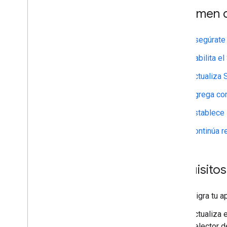
Resumen d
Asegúrate 
Habilita e
Actualiza 
Agrega com
Establece
Continúa r
Requisitos
Migra tu a
Actualiza 
Selector d