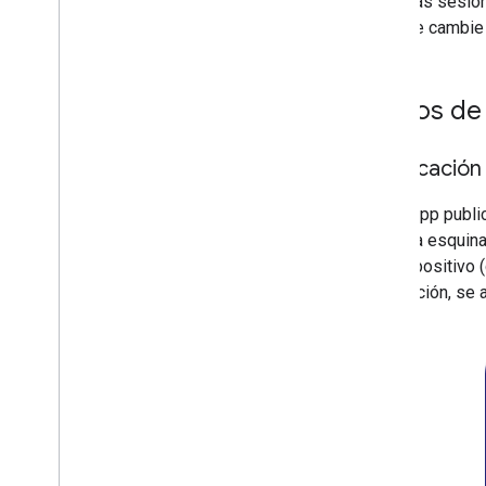
Las sesion
se cambie 
Puntos de
Notificación
Si una app publi
local), la esqui
del dispositivo 
notificación, se 