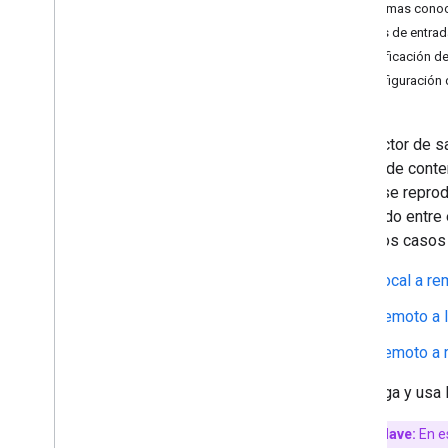
Desarrollar la app de Android Sender
Problemas cono
Configuración
Puntos de entrad
Sección de Seguridad de los datos
Notificación d
Cómo integrar la transmisión
Configuración 
Personaliza la IU
Automatiza las pruebas de la IU
El Selector de s
Agregar funciones avanzadas
remota de conten
Pistas multimedia
dónde se reprodu
Agregar a una cola
contenido entre 
Intención de unirse
Cast. Los casos 
Selector de salida
Funciones adicionales
Local a re
Integración con Exo
Player
Desarrollar una aplicación emisora de i
Remoto a l
OS
Remoto a 
Desarrollar una aplicación de remitente
web
Descarga y usa 
Solución de problemas de
descubrimiento
Migrar la app del remitente v2 a CAF
Término clave:
En es