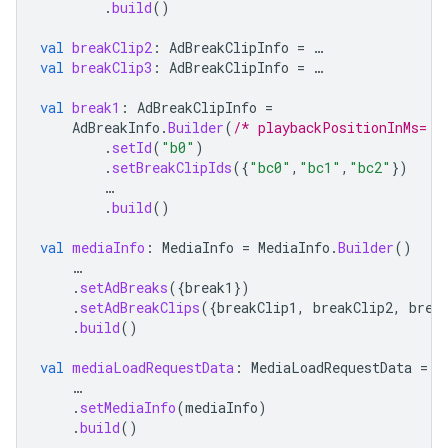
.
build
()
val
breakClip2
:
AdBreakClipInfo
=
…
val
breakClip3
:
AdBreakClipInfo
=
…
val
break1
:
AdBreakClipInfo
=
AdBreakInfo
.
Builder
(
/* playbackPositionInMs= *
.
setId
(
"b0"
)
.
setBreakClipIds
({
"bc0"
,
"bc1"
,
"bc2"
})
…
.
build
()
val
mediaInfo
:
MediaInfo
=
MediaInfo
.
Builder
()
…
.
setAdBreaks
({
break1
})
.
setAdBreakClips
({
breakClip1
,
breakClip2
,
brea
.
build
()
val
mediaLoadRequestData
:
MediaLoadRequestData
=
M
…
.
setMediaInfo
(
mediaInfo
)
.
build
()