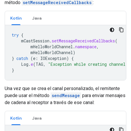
método
setMessageReceivedCallbacks
:
Kotlin
Java
try
{
mCastSession
.
setMessageReceivedCallbacks
(
mHelloWorldChannel
.
namespace
,
mHelloWorldChannel
)
}
catch
(
e
:
IOException
)
{
Log
.
e
(
TAG
,
"Exception while creating channel"
,
}
Una vez que se crea el canal personalizado, el remitente
puede usar el método
sendMessage
para enviar mensajes
de cadena al receptor a través de ese canal:
Kotlin
Java