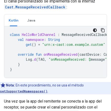
El canal personalizado se implementa con la interfaz
Cast.MessageReceivedCallback
:
Kotlin
Java
class
HelloWorldChannel
:
MessageReceivedCallback
val
namespace
:
String
get
()
=
"urn:x-cast:com.example.custom"
override
fun
onMessageReceived
(
castDevice
:
Cas
Log
.
d
(
TAG
,
"onMessageReceived: 
$
message
"
)
}
}
Nota:
En este procedimiento,
no
se usa el método
setSupportedNamespaces()
.
Una vez que la app del remitente se conecta a la app del
receptor, se puede crear el canal personalizado con el