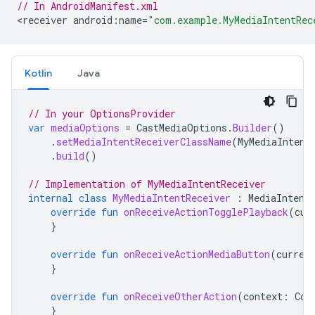
// In AndroidManifest.xml
<
receiver
android
:
name
=
"com.example.MyMediaIntentRec
Kotlin
Java
// In your OptionsProvider
var
mediaOptions
=
CastMediaOptions
.
Builder
()
.
setMediaIntentReceiverClassName
(
MyMediaIntent
.
build
()
// Implementation of MyMediaIntentReceiver
internal
class
MyMediaIntentReceiver
:
MediaIntent
override
fun
onReceiveActionTogglePlayback
(
cur
}
override
fun
onReceiveActionMediaButton
(
curren
}
override
fun
onReceiveOtherAction
(
context
:
Con
}