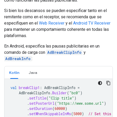
cómo funcionan las pausas publicitarias.
Si bien los descansos se pueden especificar tanto en el
remitente como en el receptor, se recomienda que se
especifiquen en el
Web Receiver
y el
Android TV Receiver
para mantener un comportamiento coherente en todas las
plataformas.
En Android, especifica las pausas publicitarias en un
comando de carga con
AdBreakClipInfo
y
AdBreakInfo
:
Kotlin
Java
val
breakClip1
:
AdBreakClipInfo
=
AdBreakClipInfo
.
Builder
(
"bc0"
)
.
setTitle
(
"Clip title"
)
.
setPosterUrl
(
"https://www.some.url"
)
.
setDuration
(
60000
)
.
setWhenSkippableInMs
(
5000
)
// Set this f