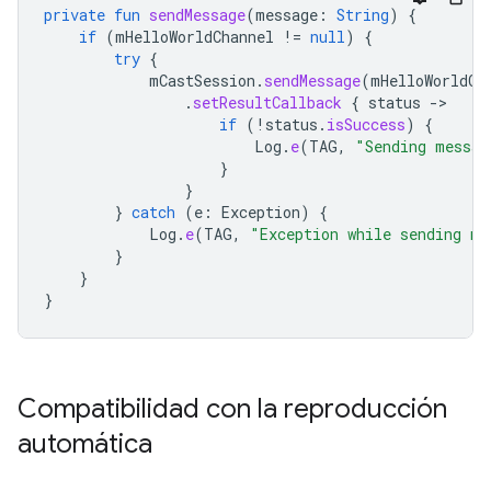
private
fun
sendMessage
(
message
:
String
)
{
if
(
mHelloWorldChannel
!=
null
)
{
try
{
mCastSession
.
sendMessage
(
mHelloWorldCh
.
setResultCallback
{
status
-
if
(
!
status
.
isSuccess
)
{
Log
.
e
(
TAG
,
"Sending messag
}
}
}
catch
(
e
:
Exception
)
{
Log
.
e
(
TAG
,
"Exception while sending me
}
}
}
Compatibilidad con la reproducción
automática