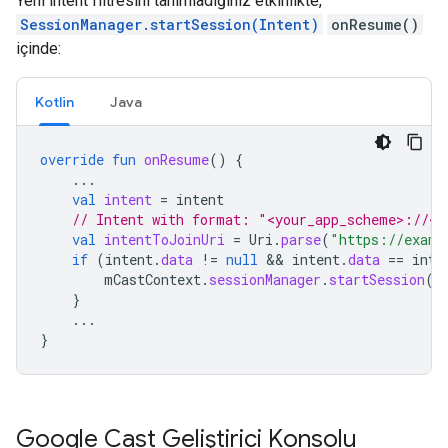
Yeni intent filtresini tanımladığınız etkinlikte,
SessionManager.startSession(Intent)
onResume()
içinde:
Kotlin
Java
override
fun
onResume
()
{
...
val
intent
=
intent
// Intent with format: "<your_app_scheme>://<y
val
intentToJoinUri
=
Uri
.
parse
(
"https://examp
if
(
intent
.
data
!=
null
 && 
intent
.
data
==
inte
mCastContext
.
sessionManager
.
startSession
(
i
}
...
}
Google Cast Geliştirici Konsolu