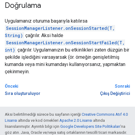
Doğrulama
Uygulamanız oturuma başarıyla katılırsa
SessionManagerListener.onSessionStarted(T,
String)
çağrılır. Aksi halde
SessionManagerListener.onSessionStartFailed(T,
int)
çağrılır. Uygulamanızın bu etkinlikleri zaten düzgün bir
şekilde işlediğini varsayarsak (ör. örneğin genişletilmiş
kumanda veya mini kumandayı kullanıyorsanız, yapmaktan
çekinmeyin.
Önceki
Sonraki
Sıra oluşturuluyor
Çıkış Değiştirici
Aksi belirtilmediği sürece bu sayfanın içeriği
Creative Commons Atıf 4.0
Lisansı
altında ve kod örnekleri
Apache 2.0 Lisansı
altında
lisanslanmıştır. Ayrıntılı bilgi için
Google Developers Site Politikaları
'na
göz atın. Java, Oracle ve/veya satış ortaklarının tescilli ticari markasıdır.