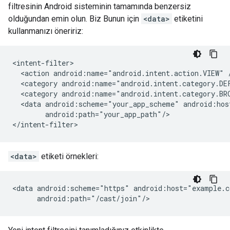
filtresinin Android sisteminin tamamında benzersiz
olduğundan emin olun. Biz Bunun için
<data>
etiketini
kullanmanızı öneririz:
<intent-filter>

  <action android:name="android.intent.action.VIEW" /
  <category android:name="android.intent.category.DEF
  <category android:name="android.intent.category.BRO
  <data android:scheme="your_app_scheme" android:host
        android:path="your_app_path"/>

<data>
etiketi örnekleri:
<data android:scheme="https" android:host="example.c