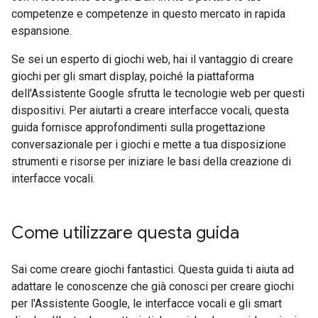
competenze e competenze in questo mercato in rapida
espansione.
Se sei un esperto di giochi web, hai il vantaggio di creare
giochi per gli smart display, poiché la piattaforma
dell'Assistente Google sfrutta le tecnologie web per questi
dispositivi. Per aiutarti a creare interfacce vocali, questa
guida fornisce approfondimenti sulla progettazione
conversazionale per i giochi e mette a tua disposizione
strumenti e risorse per iniziare le basi della creazione di
interfacce vocali.
Come utilizzare questa guida
Sai come creare giochi fantastici. Questa guida ti aiuta ad
adattare le conoscenze che già conosci per creare giochi
per l'Assistente Google, le interfacce vocali e gli smart