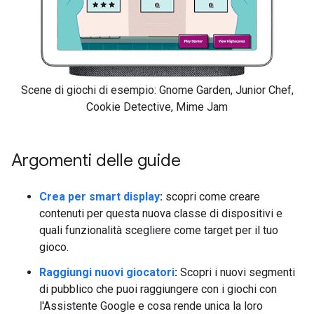
Scene di giochi di esempio: Gnome Garden, Junior Chef,
Cookie Detective, Mime Jam
Argomenti delle guide
Crea per smart display
:
scopri come creare
contenuti per questa nuova classe di dispositivi e
quali funzionalità scegliere come target per il tuo
gioco.
Raggiungi nuovi giocatori
:
Scopri i nuovi segmenti
di pubblico che puoi raggiungere con i giochi con
l'Assistente Google e cosa rende unica la loro