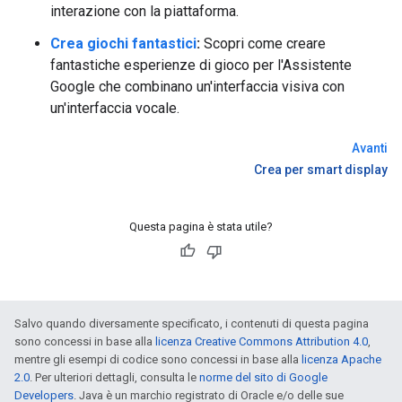
interazione con la piattaforma.
Crea giochi fantastici
:
Scopri come creare
fantastiche esperienze di gioco per l'Assistente
Google che combinano un'interfaccia visiva con
un'interfaccia vocale.
Avanti
Crea per smart display
Questa pagina è stata utile?
Salvo quando diversamente specificato, i contenuti di questa pagina
sono concessi in base alla
licenza Creative Commons Attribution 4.0
,
mentre gli esempi di codice sono concessi in base alla
licenza Apache
2.0
. Per ulteriori dettagli, consulta le
norme del sito di Google
Developers
. Java è un marchio registrato di Oracle e/o delle sue