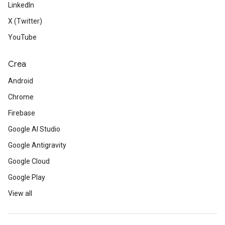
LinkedIn
X (Twitter)
YouTube
Crea
Android
Chrome
Firebase
Google AI Studio
Google Antigravity
Google Cloud
Google Play
View all