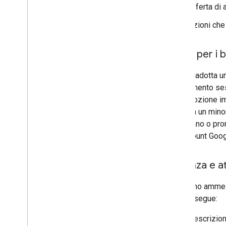
offerta di
Azioni che
Rischi per i 
Google adotta un
sfruttamento se
alla rimozione i
rivolte a un min
agevolano o prom
gli Account Goog
Violenza e at
Non sono ammesse
quanto segue:
Descrizion