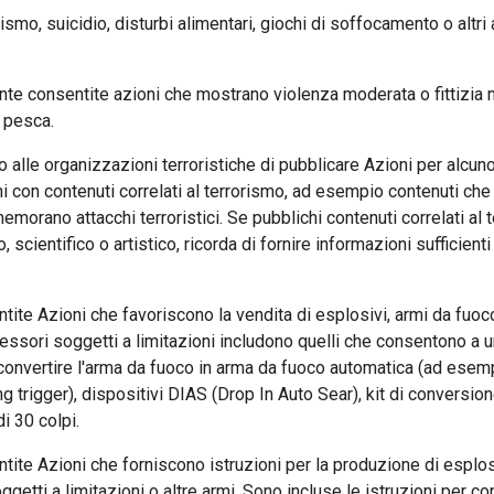
smo, suicidio, disturbi alimentari, giochi di soffocamento o altr
e consentite azioni che mostrano violenza moderata o fittizia n
o pesca.
alle organizzazioni terroristiche di pubblicare Azioni per alcun
 con contenuti correlati al terrorismo, ad esempio contenuti che p
morano attacchi terroristici. Se pubblichi contenuti correlati al 
 scientifico o artistico, ricorda di fornire informazioni sufficient
ite Azioni che favoriscono la vendita di esplosivi, armi da fuoc
cessori soggetti a limitazioni includono quelli che consentono a u
convertire l'arma da fuoco in arma da fuoco automatica (ad esempi
g trigger), dispositivi DIAS (Drop In Auto Sear), kit di conversione,
i 30 colpi.
ite Azioni che forniscono istruzioni per la produzione di esplosi
getti a limitazioni o altre armi. Sono incluse le istruzioni per c