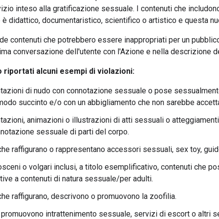
izio inteso alla gratificazione sessuale. I contenuti che includon
è didattico, documentaristico, scientifico o artistico e questa nu
ude contenuti che potrebbero essere inappropriati per un pubblic
prima conversazione dell'utente con l'Azione e nella descrizione de
 riportati alcuni esempi di violazioni:
azioni di nudo con connotazione sessuale o pose sessualmente a
 modo succinto e/o con un abbigliamento che non sarebbe accetta
azioni, animazioni o illustrazioni di atti sessuali o atteggiamen
notazione sessuale di parti del corpo.
he raffigurano o rappresentano accessori sessuali, sex toy, guide
sceni o volgari inclusi, a titolo esemplificativo, contenuti che p
tive a contenuti di natura sessuale/per adulti.
che raffigurano, descrivono o promuovono la zoofilia.
 promuovono intrattenimento sessuale, servizi di escort o altri 