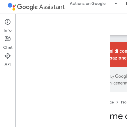
Actions on Google
Assistant
Actions console
Info
Chat
Le azioni di con
conversazione
API
Apprendimento
Panoramica
Interfaccia utente della console
traduzioni generat
Crea
Progetti di azione
Home page
Pro
Builder di azioni
Norme d
Simulatore
Servizi Firebase