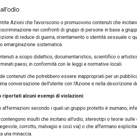
all'odio
ite Azioni che favoriscono o promuovono contenuti che incitano 
scriminazione nei confronti di gruppi di persone in base a gruppo e
izione di reduce di guerra, orientamento o identità sessuale o qua
 o emarginazione sistematica.
ntenuti a scopo didattico, documentaristico, scientifico o artisti
minati paesi, in conformità con le leggi e normative locali.
ude contenuti che potrebbero essere inappropriati per un pubblic
prima conversazione dell'utente con l'Azione e nella descrizione de
 riportati alcuni esempi di violazioni:
o affermazioni secondo i quali un gruppo protetto è inumano, infe
contengono insulti che incitano all'odio, stereotipi o teorie sulle
regevole, corrotto, malvagio e così via) o che affermano esplici
a una minaccia.