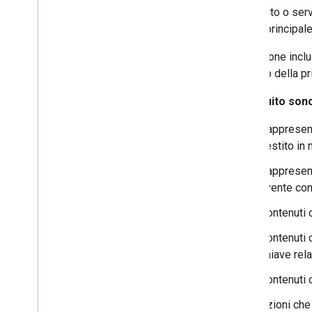
contenuto o serv
scopo principale 
Se l'Azione incl
all'inizio della 
Di seguito sono
Rappresent
vestito in
Rappresent
avente con
Contenuti c
Contenuti o
chiave rela
Contenuti 
Azioni che