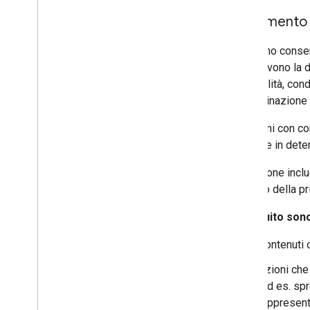
Incitamento 
Non sono consent
promuovono la di
nazionalità, cond
discriminazione
Le azioni con co
bloccate in deter
Se l'Azione incl
all'inizio della 
Di seguito sono
Contenuti 
Azioni che 
(ad es. sp
rappresent