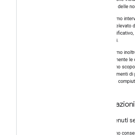
Analisi e salute
ripetute delle n
Potremmo interve
rischio elevato d
esemplificativo, 
popolari.
Potremmo inoltre
agevolmente le q
se ha uno scopo l
dei segmenti di 
abbiano compiuto
Limitazion
Contenuti se
Non sono consent