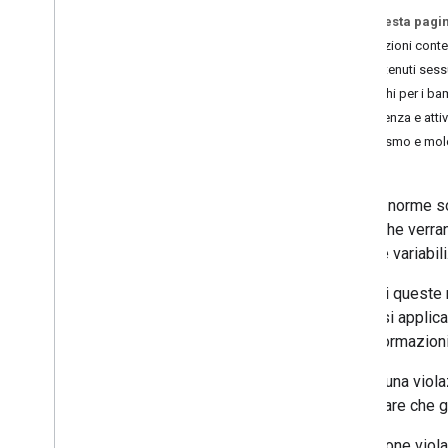
Su questa pagi
Esegui il deployment
Limitazioni conte
Informazioni sulla directory
Contenuti sess
Preparati al lancio
Rischi per i ba
Rilascia l'azione
Violenza e atti
Azioni per la famiglia
Bullismo e mol
Norme e termini
Informazioni generali
Indicazioni sulle norme sulla privacy
Queste norme son
Termini di servizio
azioni che verra
Spiegazione dei termini
a norme variabili
Norme relative alle azioni app
Appendice per Azioni per la famiglia
Ai fini di queste
Appendice app Avvio app
norme si applican
Linee guida per il branding
e le informazioni
Evitare una viol
Crescita
assicurare che g
Verifica del brand
Localizza
Se l'Azione viola