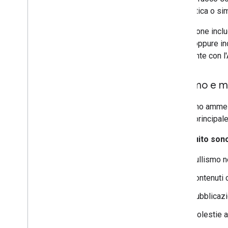
automatica o si
Se l'Azione incl
minori oppure in
dell'utente con l
Bullismo e m
Non sono ammesse
scopo principale 
Di seguito sono
Bullismo ne
Contenuti c
Pubblicazi
Molestie al