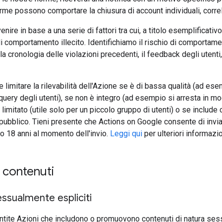
orme possono comportare la chiusura di account individuali, correla
nire in base a una serie di fattori tra cui, a titolo esemplificat
i comportamento illecito. Identifichiamo il rischio di comportamento
la cronologia delle violazioni precedenti, il feedback degli utenti,
 limitare la rilevabilità dell'Azione se è di bassa qualità (ad ese
uery degli utenti), se non è integro (ad esempio si arresta in m
imitato (utile solo per un piccolo gruppo di utenti) o se include 
pubblico. Tieni presente che Actions on Google consente di inviar
 18 anni al momento dell'invio.
Leggi qui
per ulteriori informazi
i contenuti
ssualmente espliciti
ite Azioni che includono o promuovono contenuti di natura sessua