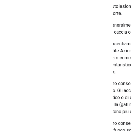
Autolesioni
morte.
Sono generalment
animati, caccia 
Non consentiamo 
consentite Azioni
violenza o comme
documentaristico,
contesto.
Non sono consent
da fuoco. Gli ac
automatico o di 
manovella (gatlin
consentono più d
Non sono consent
armi da fuoco sog