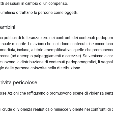
 atti sessuali in cambio di un compenso.
 umiliano o trattano le persone come oggetti.
bambini
a politica di tolleranza zero nei confronti dei contenuti pedopor
ssuale minorile. Le azioni che includono contenuti che connota
mmediata, incluse, a titolo esemplificativo, quelle che promuovono
orenne (ad esempio palpeggiamenti o carezze). Se veniamo a con
uovono la distribuzione di contenuti pedopornografici, li segna
le delle persone coinvolte nella distribuzione.
tività pericolose
 Azioni che raffigurano o promuovono scene di violenza senza co
i crude di violenza realistica o minacce violente nei confronti di