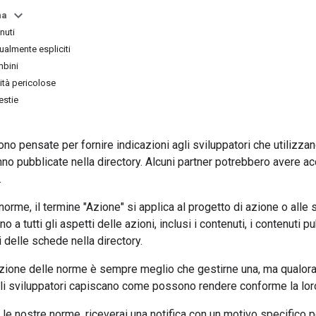
na
nuti
ualmente espliciti
mbini
vità pericolose
estie
o pensate per fornire indicazioni agli sviluppatori che utilizzan
nno pubblicate nella directory. Alcuni partner potrebbero avere 
.
 norme, il termine "Azione" si applica al progetto di azione o alle
o a tutti gli aspetti delle azioni, inclusi i contenuti, i contenuti 
 delle schede nella directory.
azione delle norme è sempre meglio che gestirne una, ma qualora 
li sviluppatori capiscano come possono rendere conforme la lor
 le nostre norme, riceverai una notifica con un motivo specifico per