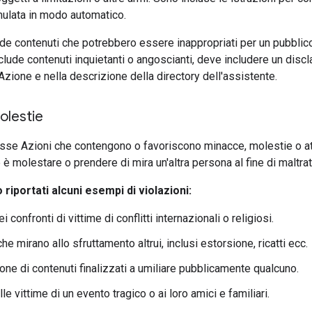
mulata in modo automatico.
ude contenuti che potrebbero essere inappropriati per un pubblico 
clude contenuti inquietanti o angoscianti, deve includere un discl
'Azione e nella descrizione della directory dell'assistente.
olestie
 Azioni che contengono o favoriscono minacce, molestie o atti d
è molestare o prendere di mira un'altra persona al fine di maltratt
 riportati alcuni esempi di violazioni:
i confronti di vittime di conflitti internazionali o religiosi.
he mirano allo sfruttamento altrui, inclusi estorsione, ricatti ecc.
one di contenuti finalizzati a umiliare pubblicamente qualcuno.
le vittime di un evento tragico o ai loro amici e familiari.