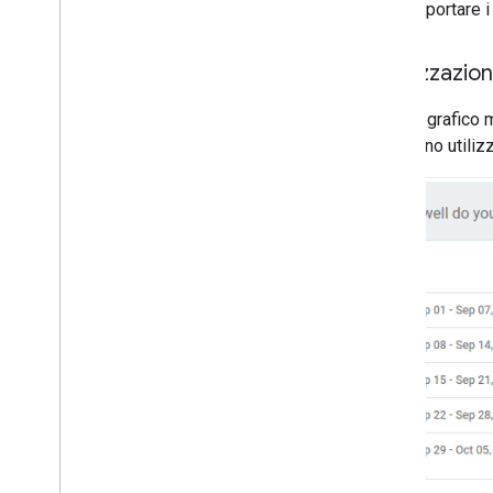
Puoi esportare i 
Fidelizzazio
Questo grafico mo
che hanno utilizz