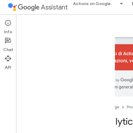
Actions on Google
Assistant
Actions console
Info
Chat
L'analisi di Act
informazioni, v
API
Apprendimento
Panoramica
Interfaccia utente della console
traduzioni generat
Crea
Progetti di azione
Home page
Pro
Builder di azioni
Analytic
Simulatore
Servizi Firebase