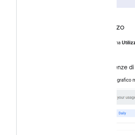
produzione.
Utilizzo
La pagina
Utiliz
CSV.
Tendenze di 
Questo grafico m