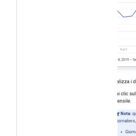
Personalizza i d
Fai clic su
mensile.
Nota:
qu
(giornaliero
Giorna