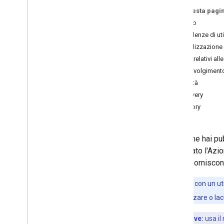
Su questa pagi
Esegui il deployment
Utilizzo
Informazioni sulla directory
Tendenze di uti
Preparati al lancio
Fidelizzazione 
Rilascia l'azione
Dati relativi al
Azioni per la famiglia
Coinvolgimento
Norme e termini
Integrità
Discovery
Crescita
Directory
Verifica del brand
Localizza
Analisi e salute
Dopo che hai pub
Analytics
richiamato l'Azio
Controlli di integrità
analisi forniscon
Risoluzione dei problemi
Nota:
i dati con un u
dati da visualizzare o lac
Punto chiave:
usa il 