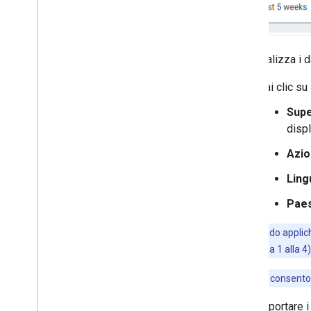
Personalizza i d
Fai clic su
Supe
displ
Azi
Ling
Paes
Nota:
quando applichi 
(dalla settimana 1 alla 4
Nota:
i filtri consent
Puoi esportare i 