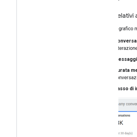
Dati relativi
Questo grafico m
Conversa
interazione
Messaggi
Durata m
conversaz
Tasso di 