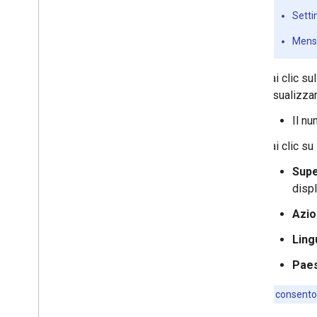
Setti
Mensi
Fai clic su
visualizzar
Il nu
Fai clic su
Supe
displ
Azi
Ling
Paes
Nota:
i filtri consent