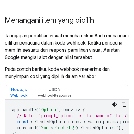
Menangani item yang dipilih
Tanggapan pemilihan visual mengharuskan Anda menangani
pilihan pengguna dalam kode webhook. Ketika pengguna
memilih sesuatu dari respons pemilihan visual, Asisten
Google mengisi slot dengan nilai tersebut.
Pada contoh berikut, kode webhook menerima dan
menyimpan opsi yang dipilih dalam variabel:
Node.js
JSON
app
.
handle
(
'Option'
,
conv
=>
{
// Note: 'prompt_option' is the name of the slot
const
selectedOption
=
conv
.
session
.
params
.
promp
conv
.
add
(
`You selected 
${
selectedOption
}
.`
);
});