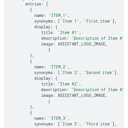
entries
:
[
{
name
:
'ITEM_1'
,
synonyms
:
[
'Item 1'
,
'First item'
],
display
:
{
title
:
'Item #1'
,
description
:
'Description of Item #1'
image
:
ASSISTANT_LOGO_IMAGE
,
}
},
{
name
:
'ITEM_2'
,
synonyms
:
[
'Item 2'
,
'Second item'
],
display
:
{
title
:
'Item #2'
,
description
:
'Description of Item #2'
image
:
ASSISTANT_LOGO_IMAGE
,
}
},
{
name
:
'ITEM_3'
,
synonyms
:
[
'Item 3'
,
'Third item'
],