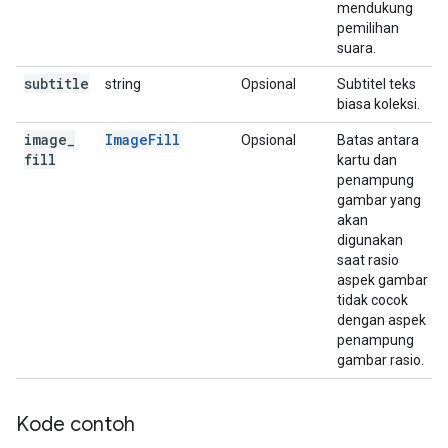
mendukung
pemilihan
suara.
subtitle
string
Opsional
Subtitel teks
biasa koleksi.
image
_
ImageFill
Opsional
Batas antara
fill
kartu dan
penampung
gambar yang
akan
digunakan
saat rasio
aspek gambar
tidak cocok
dengan aspek
penampung
gambar rasio.
Kode contoh