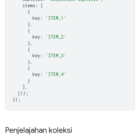
items
:
[
{
key
:
'ITEM_1'
},
{
key
:
'ITEM_2'
},
{
key
:
'ITEM_3'
},
{
key
:
'ITEM_4'
}
],
}));
});
Penjelajahan koleksi