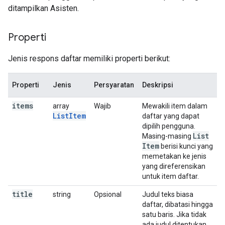
ditampilkan Asisten.
Properti
Jenis respons daftar memiliki properti berikut:
Properti
Jenis
Persyaratan
Deskripsi
items
array
Wajib
Mewakili item dalam
ListItem
daftar yang dapat
dipilih pengguna.
List
Masing-masing
Item
berisi kunci yang
memetakan ke jenis
yang direferensikan
untuk item daftar.
title
string
Opsional
Judul teks biasa
daftar, dibatasi hingga
satu baris. Jika tidak
ada judul ditentukan,