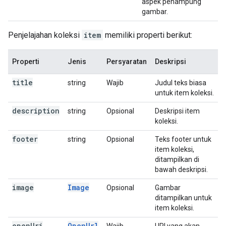
aspek penampung
gambar.
Penjelajahan koleksi
item
memiliki properti berikut:
Properti
Jenis
Persyaratan
Deskripsi
title
string
Wajib
Judul teks biasa
untuk item koleksi.
description
string
Opsional
Deskripsi item
koleksi.
footer
string
Opsional
Teks footer untuk
item koleksi,
ditampilkan di
bawah deskripsi.
image
Image
Opsional
Gambar
ditampilkan untuk
item koleksi.
open
Uri
OpenUrl