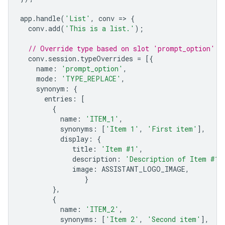
app
.
handle
(
'List'
,
conv
=>
{
conv
.
add
(
'This is a list.'
);
// Override type based on slot 'prompt_option'
conv
.
session
.
typeOverrides
=
[{
name
:
'prompt_option'
,
mode
:
'TYPE_REPLACE'
,
synonym
:
{
entries
:
[
{
name
:
'ITEM_1'
,
synonyms
:
[
'Item 1'
,
'First item'
],
display
:
{
title
:
'Item #1'
,
description
:
'Description of Item #1'
image
:
ASSISTANT_LOGO_IMAGE
,
}
},
{
name
:
'ITEM_2'
,
synonyms
:
[
'Item 2'
,
'Second item'
],