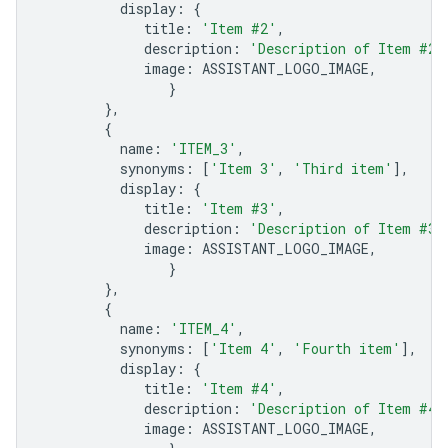
display
:
{
title
:
'Item #2'
,
description
:
'Description of Item #2'
image
:
ASSISTANT_LOGO_IMAGE
,
}
},
{
name
:
'ITEM_3'
,
synonyms
:
[
'Item 3'
,
'Third item'
],
display
:
{
title
:
'Item #3'
,
description
:
'Description of Item #3'
image
:
ASSISTANT_LOGO_IMAGE
,
}
},
{
name
:
'ITEM_4'
,
synonyms
:
[
'Item 4'
,
'Fourth item'
],
display
:
{
title
:
'Item #4'
,
description
:
'Description of Item #4'
image
:
ASSISTANT_LOGO_IMAGE
,