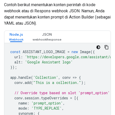
Contoh berikut menentukan konten perintah di kode
webhook atau di Respons webhook JSON. Namun, Anda
dapat menentukan konten prompt di Action Builder (sebagai
YAML atau JSON).
Node.js
JSON
const
ASSISTANT_LOGO_IMAGE
=
new
Image
({
url
:
'https://developers.google.com/assistant/as
alt
:
'Google Assistant logo'
});
app
.
handle
(
'Collection'
,
conv
=>
{
conv
.
add
(
"This is a collection."
);
// Override type based on slot 'prompt_option'
conv
.
session
.
typeOverrides
=
[{
name
:
'prompt_option'
,
mode
:
'TYPE_REPLACE'
,
synonym
:
{