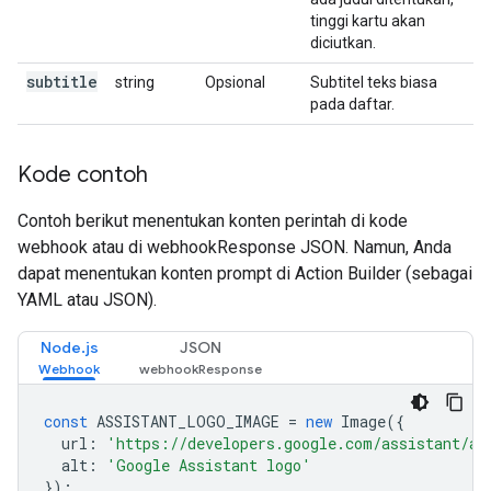
tinggi kartu akan
diciutkan.
subtitle
string
Opsional
Subtitel teks biasa
pada daftar.
Kode contoh
Contoh berikut menentukan konten perintah di kode
webhook atau di webhookResponse JSON. Namun, Anda
dapat menentukan konten prompt di Action Builder (sebagai
YAML atau JSON).
Node.js
JSON
const
ASSISTANT_LOGO_IMAGE
=
new
Image
({
url
:
'https://developers.google.com/assistant/as
alt
:
'Google Assistant logo'
});