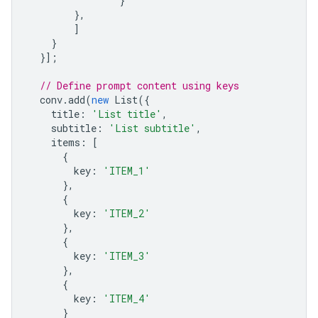
}
},
]
}
}];
// Define prompt content using keys
conv
.
add
(
new
List
({
title
:
'List title'
,
subtitle
:
'List subtitle'
,
items
:
[
{
key
:
'ITEM_1'
},
{
key
:
'ITEM_2'
},
{
key
:
'ITEM_3'
},
{
key
:
'ITEM_4'
}