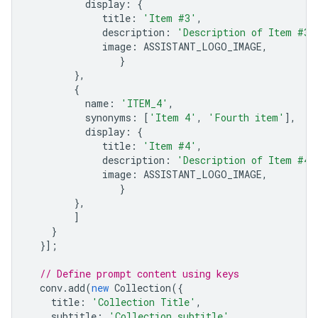
display
:
{
title
:
'Item #3'
,
description
:
'Description of Item #3'
image
:
ASSISTANT_LOGO_IMAGE
,
}
},
{
name
:
'ITEM_4'
,
synonyms
:
[
'Item 4'
,
'Fourth item'
],
display
:
{
title
:
'Item #4'
,
description
:
'Description of Item #4'
image
:
ASSISTANT_LOGO_IMAGE
,
}
},
]
}
}];
// Define prompt content using keys
conv
.
add
(
new
Collection
({
title
:
'Collection Title'
,
subtitle
:
'Collection subtitle'
,