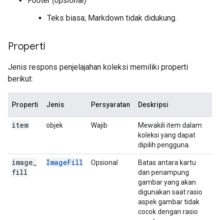
Footer
(opsional)
Teks biasa; Markdown tidak didukung.
Properti
Jenis respons penjelajahan koleksi memiliki properti
berikut:
Properti
Jenis
Persyaratan
Deskripsi
item
objek
Wajib
Mewakili item dalam
koleksi yang dapat
dipilih pengguna.
image
_
ImageFill
Opsional
Batas antara kartu
fill
dan penampung
gambar yang akan
digunakan saat rasio
aspek gambar tidak
cocok dengan rasio