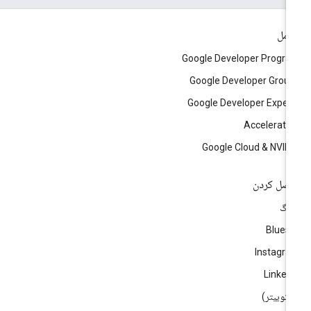
امل
Google Developer Progr
Google Developer Grou
Google Developer Exper
Accelerato
Google Cloud & NVID
صل کردن
لاگ
Blues
Instagr
Linked
)