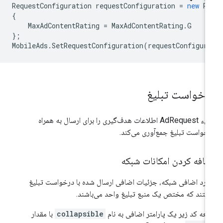
RequestConfiguration
requestConfiguration
=
new
Re
{
MaxAdContentRating
=
MaxAdContentRating
.
G
};
MobileAds
.
SetRequestConfiguration
(
requestConfigur
رخواست تبلیغ
شیء AdRequest اطلاعات هدف‌گیری را برای ارسال به همراه
خواست تبلیغ جمع‌آوری می‌کند.
ضافه کردن امکانات شبکه
ارد اضافی شبکه، جزئیات اضافی ارسال شده با درخواست تبلیغ
تند که مختص یک منبع تبلیغ واحد می‌باشند.
عه کد زیر یک پارامتر اضافی به نام
collapsible
با مقدار