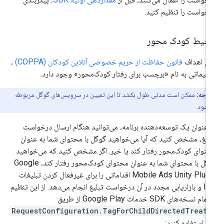
خواست را تنظیم کنید.
حیط کودک محور
ای اهداف
قانون حفاظت از حریم خصوصی آنلاین کودکان (COPPA)
،
ظیماتی به نام «برچسب برای رفتار کودک‌محور» وجود دارد.
توجه:
ممکن است مدتی طول بکشد تا این تعیین در سرویس‌های گوگل مربوطه
 شود.
 عنوان یک توسعه‌دهنده برنامه، می‌توانید هنگام ارسال درخواست
لیغ، مشخص کنید که آیا می‌خواهید گوگل با محتوای شما به عنوان
توای کودک‌محور رفتار کند یا خیر. اگر مشخص کنید که می‌خواهید
گل با محتوای شما به عنوان محتوای کودک‌محور رفتار کند،
Google
Mobile Ads Unity Plug
اقداماتی را برای غیرفعال کردن تبلیغات
IBA و بازاریابی مجدد در آن درخواست تبلیغ انجام می‌دهد. از این تنظیم
مام نسخه‌های SDK خدمات Google Play از طریق
RequestConfiguration.TagForChildDirectedTreatm
n
استفاده کنید: