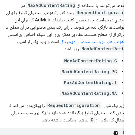
نامه‌ها می‌توانند با استفاده از
MaxAdContentRating
در
RequestConfiguratio
، حداکثر رتبه‌بندی محتوای تبلیغ را برای
پیکربندی درخواست خود تعیین کنند. تبلیغات AdMob که برای این
خواست‌ها بازگردانده می‌شوند، دارای رتبه‌بندی محتوایی در آن سطح یا
یین‌تر از آن سطح هستند. مقادیر ممکن برای این شبکه اضافی بر اساس
قه‌بندی‌های برچسب محتوای دیجیتال
است و باید یکی از اشیاء
MaxAdContentRatin
زیر باشد:
MaxAdContentRating.G
MaxAdContentRating.PG
MaxAdContentRating.T
MaxAdContentRating.MA
 زیر یک شیء
RequestConfiguration
را پیکربندی می‌کند تا
خص کند محتوای تبلیغ برگردانده شده باید با یک برچسب محتوای
جیتال که بالاتر از
G
نباشد، مطابقت داشته باشد: