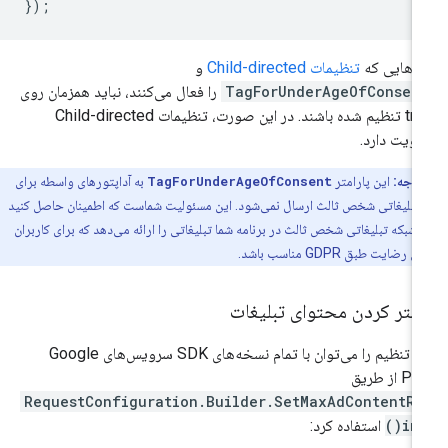
});
‌هایی که
تنظیمات Child-directed
و
TagForUnderAgeOfConsen
را فعال می‌کنند، نباید همزمان روی
true تنظیم شده باشند. در این صورت، تنظیمات Child-directed
لویت دارد.
توجه:
این پارامتر
TagForUnderAgeOfConsent
به آداپتورهای واسطه برای
 تبلیغاتی شخص ثالث ارسال نمی‌شود. این مسئولیت شماست که اطمینان حاصل کنید
 شبکه تبلیغاتی شخص ثالث در برنامه شما تبلیغاتی را ارائه می‌دهد که برای کاربران
ضایت طبق GDPR مناسب باشد.
یلتر کردن محتوای تبلیغات
این تنظیم را می‌توان با تمام نسخه‌های SDK سرویس‌های Google
 از طریق
RequestConfiguration.Builder.SetMaxAdContentRa
ing(
استفاده کرد: