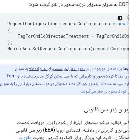
 عنوان محتوای فرزند-محور در نظر گرفته شود:
RequestConfiguration
requestConfiguration
=
new
Re
{
TagForChildDirectedTreatment
=
TagForChildDir
};
MobileAds
.
SetRequestConfiguration
(
requestConfigur
توجه:
برنامه‌های موجود در
برنامه‌ی «طراحی‌شده برای خانواده‌ها»
به عنوان
ه‌های عمدتاً کودک‌محور
و کاربرانی که با حساب‌های گوگل مدیریت‌شده با
Family
وارد سیستم شده‌اند، به‌طور خودکار تمام محتوای درخواست‌های تبلیغاتی را به عنوان
ی کودک‌محور در نظر می‌گیرند.
ربران زیر سن قانونی
ا می‌توانید درخواست‌های تبلیغاتی خود را برای دریافت خدمات
درمانی برای کاربران در منطقه اقتصادی اروپا (EEA) زیر سن قانونی
امت‌گذاری کنید. این ویژگی برای کمک به تسهیل رعایت
مقررات