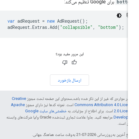
botto
برای Google تنظیم می‌کند:
var
adRequest
=
new
AdRequest
();
adRequest
.
Extras
.
Add
(
"collapsible"
,
"bottom"
);
این مرور مفید بود؟
ارسال بازخورد
 در مواردی که غیر از این ذکر شده باشد،‌محتوای این صفحه تحت مجوز
Creative
Commons Attribution 4.0 Licen
است. نمونه کدها نیز دارای مجوز
Apache
2.0 Licen
است. برای اطلاع از جزئیات، به
خطمشی‌های سایت Google
Develope‏
مراجعه کنید. جاوا علامت تجاری ثبت‌شده Oracle و/یا شرکت‌های وابسته
 آن است.
خ آخرین به‌روزرسانی 2026-07-21 به‌وقت ساعت هماهنگ جهانی.