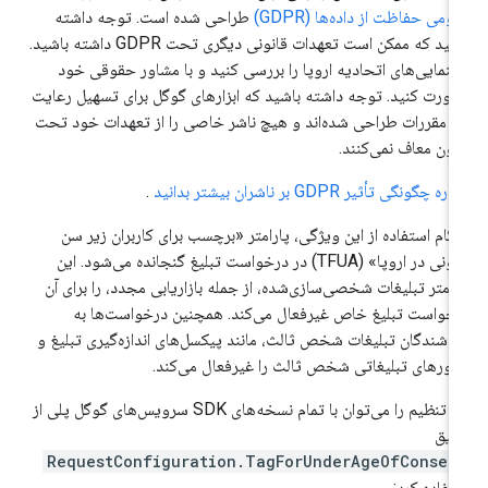
ومی حفاظت از داده‌ها (GDPR)
طراحی شده است. توجه داشته
باشید که ممکن است تعهدات قانونی دیگری تحت GDPR داشته باشید.
هنمایی‌های اتحادیه اروپا را بررسی کنید و با مشاور حقوقی خود
ورت کنید. توجه داشته باشید که ابزارهای گوگل برای تسهیل رعایت
ن مقررات طراحی شده‌اند و هیچ ناشر خاصی را از تعهدات خود تحت
نون معاف نمی‌کنند.
ره چگونگی تأثیر GDPR بر ناشران بیشتر بدانید
.
گام استفاده از این ویژگی، پارامتر «برچسب برای کاربران زیر سن
قانونی در اروپا» (TFUA) در درخواست تبلیغ گنجانده می‌شود. این
رامتر تبلیغات شخصی‌سازی‌شده، از جمله بازاریابی مجدد، را برای آن
خواست تبلیغ خاص غیرفعال می‌کند. همچنین درخواست‌ها به
وشندگان تبلیغات شخص ثالث، مانند پیکسل‌های اندازه‌گیری تبلیغ و
ورهای تبلیغاتی شخص ثالث را غیرفعال می‌کند.
این تنظیم را می‌توان با تمام نسخه‌های SDK سرویس‌های گوگل پلی از
ریق
RequestConfiguration.TagForUnderAgeOfConsen
تفاده کرد: