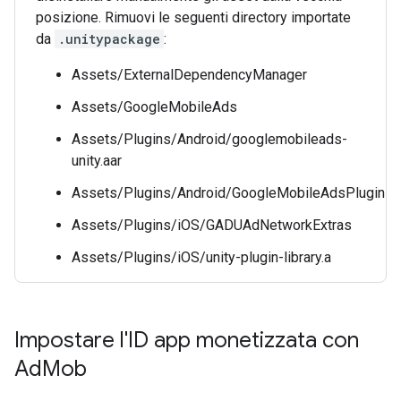
posizione. Rimuovi le seguenti directory importate
da
.unitypackage
:
Assets/ExternalDependencyManager
Assets/GoogleMobileAds
Assets/Plugins/Android/googlemobileads-
unity.aar
Assets/Plugins/Android/GoogleMobileAdsPlugin
Assets/Plugins/iOS/GADUAdNetworkExtras
Assets/Plugins/iOS/unity-plugin-library.a
Impostare l'ID app monetizzata con
Ad
Mob