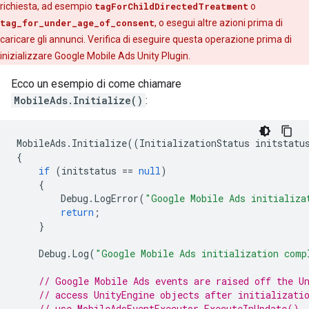
richiesta, ad esempio
tagForChildDirectedTreatment
o
tag_for_under_age_of_consent
, o esegui altre azioni prima di
caricare gli annunci. Verifica di eseguire questa operazione prima di
inizializzare
Google Mobile Ads Unity Plugin
.
Ecco un esempio di come chiamare
MobileAds.Initialize()
:
MobileAds
.
Initialize
((
InitializationStatus
initstatu
{
if
(
initstatus
==
null
)
{
Debug
.
LogError
(
"Google Mobile Ads initializa
return
;
}
Debug
.
Log
(
"Google Mobile Ads initialization comp
// Google Mobile Ads events are raised off the U
// access UnityEngine objects after initializati
// use MobileAdsEventExecutor.ExecuteInUpdate().