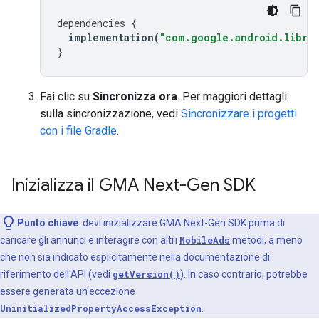
dependencies
{
implementation
(
"com.google.android.librar
}
Fai clic su
Sincronizza ora
. Per maggiori dettagli
sulla sincronizzazione, vedi
Sincronizzare i progetti
con i file Gradle
.
Inizializza il
GMA Next-Gen SDK
Punto chiave
: devi inizializzare
GMA Next-Gen SDK
prima di
caricare gli annunci e interagire con altri
MobileAds
metodi, a meno
che non sia indicato esplicitamente nella documentazione di
riferimento dell'API (vedi
getVersion()
). In caso contrario, potrebbe
essere generata un'eccezione
UninitializedPropertyAccessException
.