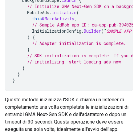
backgroundScope
.
launch
{
// Initialize 
GMA Next-Gen SDK
 on a backgrou
MobileAds
.
initialize
(
this
@MainActivity
,
// Sample AdMob app ID: ca-app-pub-3940256
InitializationConfig
.
Builder
(
"
SAMPLE_APP_I
)
{
// Adapter initialization is complete.
}
// SDK initialization is complete. If you do
// initializing, start loading ads now.
}
}
}
Questo metodo inizializza l'SDK e chiama un listener di
completamento una volta completate le inizializzazioni di
entrambi
GMA Next-Gen SDK
e dell'adattatore o dopo un
timeout di 30 secondi. Questa operazione deve essere
eseguita una sola volta, idealmente all'avvio dell'app.