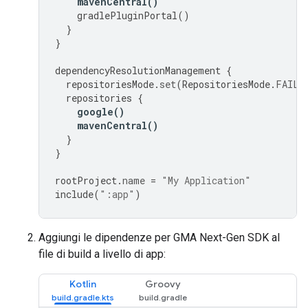
mavenCentral
()
gradlePluginPortal
()
}
}
dependencyResolutionManagement
{
repositoriesMode
.
set
(
RepositoriesMode
.
FAIL_
repositories
{
google
()
mavenCentral
()
}
}
rootProject
.
name
=
"My Application"
include
(
":app"
)
Aggiungi le dipendenze per
GMA Next-Gen SDK
al
file di build a livello di app:
Kotlin
Groovy