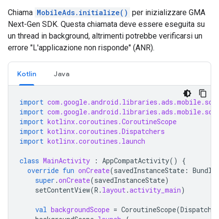
Chiama
MobileAds.initialize()
per inizializzare
GMA
Next-Gen SDK
. Questa chiamata deve essere eseguita su
un thread in background, altrimenti potrebbe verificarsi un
errore "L'applicazione non risponde" (ANR).
Kotlin
Java
import
com.google.android.libraries.ads.mobile.sdk
import
com.google.android.libraries.ads.mobile.sdk
import
kotlinx.coroutines.CoroutineScope
import
kotlinx.coroutines.Dispatchers
import
kotlinx.coroutines.launch
class
MainActivity
:
AppCompatActivity
()
{
override
fun
onCreate
(
savedInstanceState
:
Bundle
super
.
onCreate
(
savedInstanceState
)
setContentView
(
R
.
layout
.
activity_main
)
val
backgroundScope
=
CoroutineScope
(
Dispatche