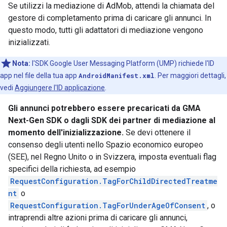
Se utilizzi la mediazione di AdMob, attendi la chiamata del
gestore di completamento prima di caricare gli annunci. In
questo modo, tutti gli adattatori di mediazione vengono
inizializzati.
Nota:
l'SDK Google User Messaging Platform (UMP) richiede l'ID
app nel file della tua app
AndroidManifest.xml
. Per maggiori dettagli,
vedi
Aggiungere l'ID applicazione
.
Gli annunci potrebbero essere precaricati da
GMA
Next-Gen SDK
o dagli SDK dei partner di mediazione al
momento dell'inizializzazione.
Se devi ottenere il
consenso degli utenti nello Spazio economico europeo
(SEE), nel Regno Unito o in Svizzera, imposta eventuali flag
specifici della richiesta, ad esempio
RequestConfiguration.TagForChildDirectedTreatme
nt
o
RequestConfiguration.TagForUnderAgeOfConsent
, o
intraprendi altre azioni prima di caricare gli annunci,