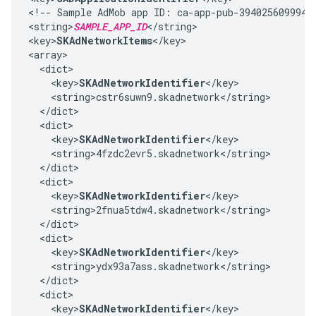
<!-- Sample AdMob app ID: ca-app-pub-39402560999425
<string>
SAMPLE_APP_ID
</string>

<key>
SKAdNetworkItems
</key>

<array>

  <dict>

    <key>
SKAdNetworkIdentifier
</key>

    <string>cstr6suwn9.skadnetwork</string>

  </dict>

  <dict>

    <key>
SKAdNetworkIdentifier
</key>

    <string>4fzdc2evr5.skadnetwork</string>

  </dict>

  <dict>

    <key>
SKAdNetworkIdentifier
</key>

    <string>2fnua5tdw4.skadnetwork</string>

  </dict>

  <dict>

    <key>
SKAdNetworkIdentifier
</key>

    <string>ydx93a7ass.skadnetwork</string>

  </dict>

  <dict>

    <key>
SKAdNetworkIdentifier
</key>
