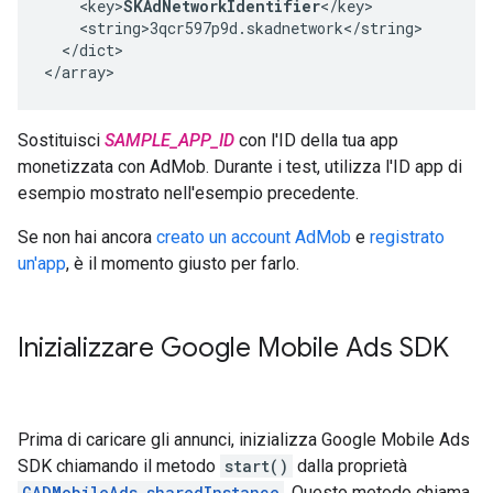
    <key>
SKAdNetworkIdentifier
</key>

    <string>3qcr597p9d.skadnetwork</string>

  </dict>

</array>
Sostituisci
SAMPLE_APP_ID
con l'ID della tua app
monetizzata con AdMob. Durante i test, utilizza l'ID app di
esempio mostrato nell'esempio precedente.
Se non hai ancora
creato un account AdMob
e
registrato
un'app
, è il momento giusto per farlo.
Inizializzare
Google Mobile Ads SDK
Prima di caricare gli annunci, inizializza
Google Mobile Ads
SDK
chiamando il metodo
start()
dalla proprietà
GADMobileAds.sharedInstance
. Questo metodo chiama