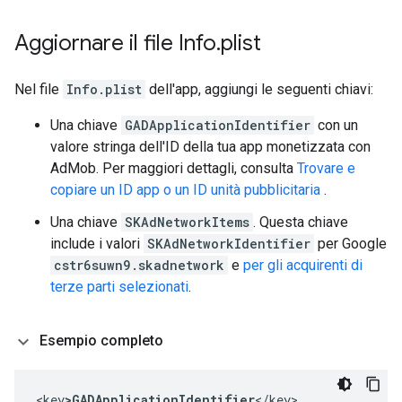
Aggiornare il file Info
.
plist
Nel file
Info.plist
dell'app, aggiungi le seguenti chiavi:
Una chiave
GADApplicationIdentifier
con un
valore stringa dell'ID della tua app monetizzata con
AdMob. Per maggiori dettagli, consulta
Trovare e
copiare un ID app o un ID unità pubblicitaria
.
Una chiave
SKAdNetworkItems
. Questa chiave
include i valori
SKAdNetworkIdentifier
per Google
cstr6suwn9.skadnetwork
e
per gli acquirenti di
terze parti selezionati
.
Esempio completo
<key
>GADApplicationIdentifier
</key>
