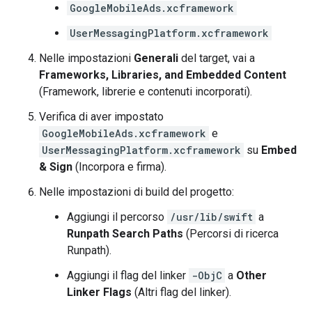
GoogleMobileAds.xcframework
UserMessagingPlatform.xcframework
Nelle impostazioni
Generali
del target, vai a
Frameworks, Libraries, and Embedded Content
(Framework, librerie e contenuti incorporati).
Verifica di aver impostato
GoogleMobileAds.xcframework
e
UserMessagingPlatform.xcframework
su
Embed
& Sign
(Incorpora e firma).
Nelle impostazioni di build del progetto:
Aggiungi il percorso
/usr/lib/swift
a
Runpath Search Paths
(Percorsi di ricerca
Runpath).
Aggiungi il flag del linker
-ObjC
a
Other
Linker Flags
(Altri flag del linker).