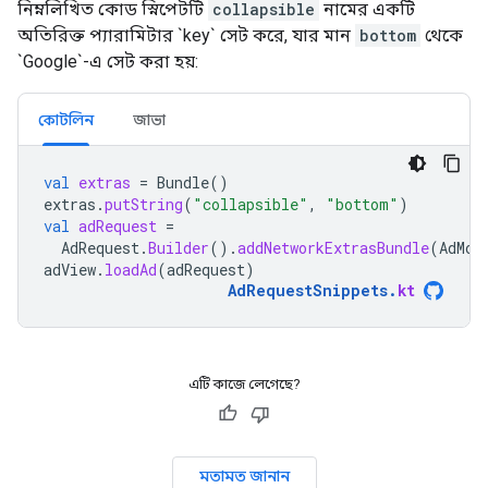
নিম্নলিখিত কোড স্নিপেটটি
collapsible
নামের একটি
অতিরিক্ত প্যারামিটার `key` সেট করে, যার মান
bottom
থেকে
`Google`-এ সেট করা হয়:
কোটলিন
জাভা
val
extras
=
Bundle
()
extras
.
putString
(
"collapsible"
,
"bottom"
)
val
adRequest
=
AdRequest
.
Builder
().
addNetworkExtrasBundle
(
AdMob
adView
.
loadAd
(
adRequest
)
AdRequestSnippets
.
kt
এটি কাজে লেগেছে?
মতামত জানান