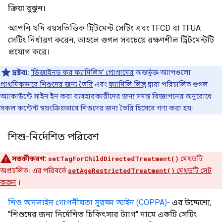
ক্রিয়া বুঝুন।
আপনি যদি বয়সভিত্তিক ট্রিটমেন্ট সেটিং এবং TFCD বা TFUA
সেটিং নির্ধারণ করেন, তাহলে গুগল সবচেয়ে রক্ষণশীল ট্রিটমেন্টটি
প্রয়োগ করে।
দ্রষ্টব্য:
‘ডিজাইনড ফর ফ্যামিলিস’ প্রোগ্রামের
অন্তর্ভুক্ত অ্যাপগুলো
প্রাথমিকভাবে শিশুদের জন্য তৈরি
এবং
ফ্যামিলি লিঙ্ক
দ্বারা পরিচালিত গুগল
অ্যাকাউন্টে সাইন ইন করা ব্যবহারকারীদের জন্য সমস্ত বিজ্ঞাপনের অনুরোধে
সকল কন্টেন্ট স্বয়ংক্রিয়ভাবে শিশুদের জন্য তৈরি হিসেবে গণ্য করা হয়।
শিশু-নির্দেশিত পরিবেশ
সতর্কীকরণ:
setTagForChildDirectedTreatment()
মেথডটি
অপ্রচলিত। এর পরিবর্তে
setAgeRestrictedTreatment()
মেথডটি সেট
করুন
।
শিশু অনলাইন গোপনীয়তা সুরক্ষা আইন (COPPA)-
এর উদ্দেশ্যে,
"শিশুদের জন্য নির্দেশিত চিকিৎসার ট্যাগ" নামে একটি সেটিং