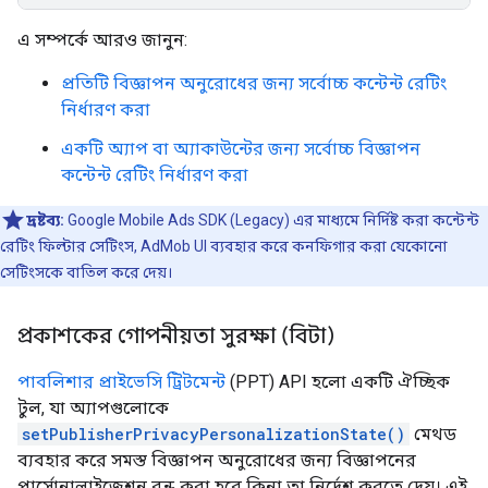
এ সম্পর্কে আরও জানুন:
প্রতিটি বিজ্ঞাপন অনুরোধের জন্য সর্বোচ্চ কন্টেন্ট রেটিং
নির্ধারণ করা
একটি অ্যাপ বা অ্যাকাউন্টের জন্য সর্বোচ্চ বিজ্ঞাপন
কন্টেন্ট রেটিং নির্ধারণ করা
দ্রষ্টব্য:
Google Mobile Ads SDK (Legacy)
এর মাধ্যমে নির্দিষ্ট করা কন্টেন্ট
রেটিং ফিল্টার সেটিংস, AdMob UI ব্যবহার করে কনফিগার করা যেকোনো
সেটিংসকে বাতিল করে দেয়।
প্রকাশকের গোপনীয়তা সুরক্ষা (বিটা)
পাবলিশার প্রাইভেসি ট্রিটমেন্ট
(PPT) API হলো একটি ঐচ্ছিক
টুল, যা অ্যাপগুলোকে
setPublisherPrivacyPersonalizationState()
মেথড
ব্যবহার করে সমস্ত বিজ্ঞাপন অনুরোধের জন্য বিজ্ঞাপনের
পার্সোনালাইজেশন বন্ধ করা হবে কিনা তা নির্দেশ করতে দেয়। এই