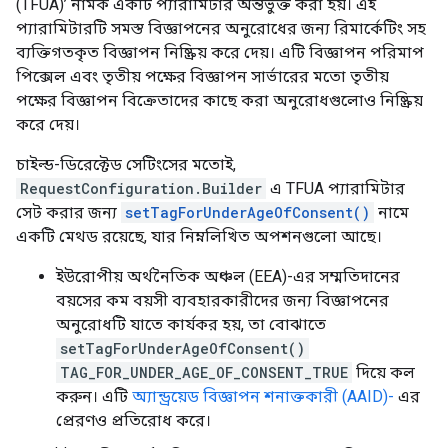
(TFUA)’ নামক একটি প্যারামিটার অন্তর্ভুক্ত করা হয়। এই
প্যারামিটারটি সমস্ত বিজ্ঞাপনের অনুরোধের জন্য রিমার্কেটিং সহ
ব্যক্তিগতকৃত বিজ্ঞাপন নিষ্ক্রিয় করে দেয়। এটি বিজ্ঞাপন পরিমাপ
পিক্সেল এবং তৃতীয় পক্ষের বিজ্ঞাপন সার্ভারের মতো তৃতীয়
পক্ষের বিজ্ঞাপন বিক্রেতাদের কাছে করা অনুরোধগুলোও নিষ্ক্রিয়
করে দেয়।
চাইল্ড-ডিরেক্টেড সেটিংসের মতোই,
RequestConfiguration.Builder
এ TFUA প্যারামিটার
সেট করার জন্য
setTagForUnderAgeOfConsent()
নামে
একটি মেথড রয়েছে, যার নিম্নলিখিত অপশনগুলো আছে।
ইউরোপীয় অর্থনৈতিক অঞ্চল (EEA)-এর সম্মতিদানের
বয়সের কম বয়সী ব্যবহারকারীদের জন্য বিজ্ঞাপনের
অনুরোধটি যাতে কার্যকর হয়, তা বোঝাতে
setTagForUnderAgeOfConsent()
TAG_FOR_UNDER_AGE_OF_CONSENT_TRUE
দিয়ে কল
করুন। এটি
অ্যান্ড্রয়েড বিজ্ঞাপন শনাক্তকারী (AAID)-
এর
প্রেরণও প্রতিরোধ করে।