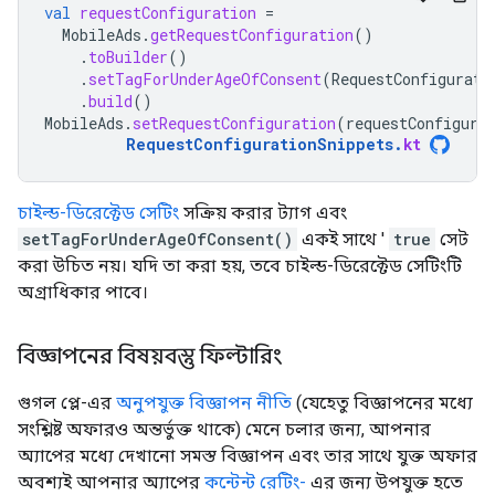
val
requestConfiguration
=
MobileAds
.
getRequestConfiguration
()
.
toBuilder
()
.
setTagForUnderAgeOfConsent
(
RequestConfigurati
.
build
()
MobileAds
.
setRequestConfiguration
(
requestConfigura
RequestConfigurationSnippets
.
kt
চাইল্ড-ডিরেক্টেড সেটিং
সক্রিয় করার ট্যাগ এবং
setTagForUnderAgeOfConsent()
একই সাথে '
true
সেট
করা উচিত নয়। যদি তা করা হয়, তবে চাইল্ড-ডিরেক্টেড সেটিংটি
অগ্রাধিকার পাবে।
বিজ্ঞাপনের বিষয়বস্তু ফিল্টারিং
গুগল প্লে-এর
অনুপযুক্ত বিজ্ঞাপন নীতি
(যেহেতু বিজ্ঞাপনের মধ্যে
সংশ্লিষ্ট অফারও অন্তর্ভুক্ত থাকে) মেনে চলার জন্য, আপনার
অ্যাপের মধ্যে দেখানো সমস্ত বিজ্ঞাপন এবং তার সাথে যুক্ত অফার
অবশ্যই আপনার অ্যাপের
কন্টেন্ট রেটিং-
এর জন্য উপযুক্ত হতে