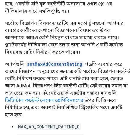
হবে, এমনকি যদি মূল কন্টেন্টটি অন্যভাবে গুগল প্লে-এর
নীতিমালার সাথে সঙ্গতিপূর্ণও হয়।
সর্বোচ্চ বিজ্ঞাপন বিষয়বস্তু রেটিং-এর মতো টুলগুলো আপনার
ব্যবহারকারীদের দেখানো বিজ্ঞাপনের বিষয়বস্তুর উপর
আপনাকে আরও বেশি নিয়ন্ত্রণ রাখতে সাহায্য করতে পারে।
প্ল্যাটফর্মের নীতিমালা মেনে চলার জন্য আপনি একটি সর্বোচ্চ
বিষয়বস্তু রেটিং নির্ধারণ করতে পারেন।
অ্যাপগুলি
setMaxAdContentRating
পদ্ধতি ব্যবহার করে
তাদের বিজ্ঞাপন অনুরোধের জন্য একটি সর্বোচ্চ বিজ্ঞাপন কন্টেন্ট
রেটিং নির্ধারণ করতে পারে। এটি কনফিগার করা হলে, ফেরত
আসা AdMob বিজ্ঞাপনগুলির কন্টেন্ট রেটিং সেই স্তরের সমান বা
তার চেয়ে কম হয়। এই নেটওয়ার্ক এক্সট্রার সম্ভাব্য মানগুলি
ডিজিটাল কন্টেন্ট লেবেল শ্রেণিবিন্যাসের
উপর ভিত্তি করে
নির্ধারিত হয়, এবং অবশ্যই নিম্নলিখিত স্ট্রিংগুলির মধ্যে একটি
হতে হবে:
MAX_AD_CONTENT_RATING_G