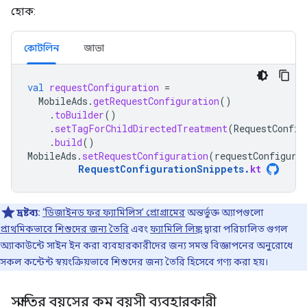
হোক:
কোটলিন
জাভা
val
requestConfiguration
=
MobileAds
.
getRequestConfiguration
()
.
toBuilder
()
.
setTagForChildDirectedTreatment
(
RequestConfig
.
build
()
MobileAds
.
setRequestConfiguration
(
requestConfigura
RequestConfigurationSnippets
.
kt
দ্রষ্টব্য:
‘ডিজাইনড ফর ফ্যামিলিস’ প্রোগ্রামের
অন্তর্ভুক্ত অ্যাপগুলো
প্রাথমিকভাবে শিশুদের জন্য তৈরি
এবং
ফ্যামিলি লিঙ্ক
দ্বারা পরিচালিত গুগল
অ্যাকাউন্টে সাইন ইন করা ব্যবহারকারীদের জন্য সমস্ত বিজ্ঞাপনের অনুরোধে
সকল কন্টেন্ট স্বয়ংক্রিয়ভাবে শিশুদের জন্য তৈরি হিসেবে গণ্য করা হয়।
সম্মতির বয়সের কম বয়সী ব্যবহারকারী