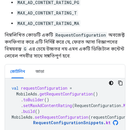
MAX_AD_CONTENT_RATING_PG
MAX_AD_CONTENT_RATING_T
MAX_AD_CONTENT_RATING_MA
নিম্নলিখিত কোডটি একটি
RequestConfiguration
অবজেক্ট
কনফিগার করে এটি নির্দিষ্ট করে যে, ফেরত আসা বিজ্ঞাপনের
বিষয়বস্তু
G
এর চেয়ে উচ্চতর নয় এমন একটি ডিজিটাল কন্টেন্ট
লেবেল পদবীর সাথে সঙ্গতিপূর্ণ হবে:
কোটলিন
জাভা
val
requestConfiguration
=
MobileAds
.
getRequestConfiguration
()
.
toBuilder
()
.
setMaxAdContentRating
(
RequestConfiguration
.
MA
.
build
()
MobileAds
.
setRequestConfiguration
(
requestConfigura
RequestConfigurationSnippets
.
kt