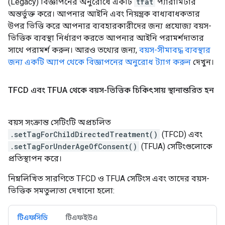
(Legacy)
বিজ্ঞাপনের অনুরোধে একটি
tfat
প্যারামিটার
অন্তর্ভুক্ত করে। আপনার আইনি এবং নিয়ন্ত্রক বাধ্যবাধকতার
উপর ভিত্তি করে আপনার ব্যবহারকারীদের জন্য প্রযোজ্য বয়স-
ভিত্তিক ব্যবস্থা নির্ধারণ করতে আপনার আইনি পরামর্শদাতার
সাথে পরামর্শ করুন। আরও তথ্যের জন্য,
বয়স-সীমাবদ্ধ ব্যবস্থার
জন্য একটি অ্যাপ থেকে বিজ্ঞাপনের অনুরোধ ট্যাগ করুন
দেখুন।
TFCD এবং TFUA থেকে বয়স-ভিত্তিক চিকিৎসায় স্থানান্তরিত হন
বয়স সংক্রান্ত সেটিংটি অপ্রচলিত
.setTagForChildDirectedTreatment()
(TFCD) এবং
.setTagForUnderAgeOfConsent()
(TFUA) সেটিংগুলোকে
প্রতিস্থাপন করে।
নিম্নলিখিত সারণিতে TFCD ও TFUA সেটিংস এবং তাদের বয়স-
ভিত্তিক সমতুল্যতা দেখানো হলো:
টিএফসিডি
টিএফইউএ