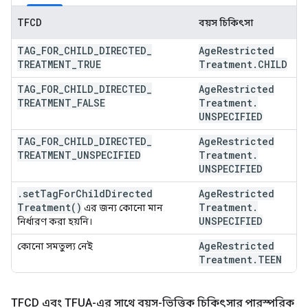
TFCD
বয়স চিকিৎসা
TAG
_
FOR
_
CHILD
_
DIRECTED
_
Age
Restricted
TREATMENT
_
TRUE
Treatment
.
CHILD
TAG
_
FOR
_
CHILD
_
DIRECTED
_
Age
Restricted
TREATMENT
_
FALSE
Treatment
.
UNSPECIFIED
TAG
_
FOR
_
CHILD
_
DIRECTED
_
Age
Restricted
TREATMENT
_
UNSPECIFIED
Treatment
.
UNSPECIFIED
.
set
Tag
For
Child
Directed
Age
Restricted
Treatment(
)
Treatment
.
এর জন্য কোনো মান
UNSPECIFIED
নির্ধারণ করা হয়নি।
Age
Restricted
কোনো সমতুল্য নেই
Treatment
.
TEEN
TFCD এবং TFUA-এর সাথে বয়স-ভিত্তিক চিকিৎসার পারস্পরিক