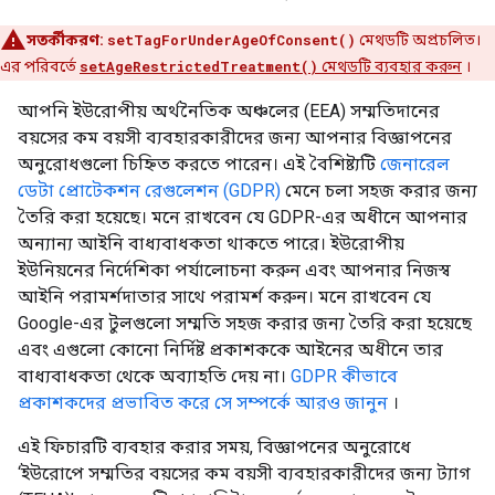
সতর্কীকরণ:
setTagForUnderAgeOfConsent()
মেথডটি অপ্রচলিত।
এর পরিবর্তে
setAgeRestrictedTreatment()
মেথডটি ব্যবহার করুন
।
আপনি ইউরোপীয় অর্থনৈতিক অঞ্চলের (EEA) সম্মতিদানের
বয়সের কম বয়সী ব্যবহারকারীদের জন্য আপনার বিজ্ঞাপনের
অনুরোধগুলো চিহ্নিত করতে পারেন। এই বৈশিষ্ট্যটি
জেনারেল
ডেটা প্রোটেকশন রেগুলেশন (GDPR)
মেনে চলা সহজ করার জন্য
তৈরি করা হয়েছে। মনে রাখবেন যে GDPR-এর অধীনে আপনার
অন্যান্য আইনি বাধ্যবাধকতা থাকতে পারে। ইউরোপীয়
ইউনিয়নের নির্দেশিকা পর্যালোচনা করুন এবং আপনার নিজস্ব
আইনি পরামর্শদাতার সাথে পরামর্শ করুন। মনে রাখবেন যে
Google-এর টুলগুলো সম্মতি সহজ করার জন্য তৈরি করা হয়েছে
এবং এগুলো কোনো নির্দিষ্ট প্রকাশককে আইনের অধীনে তার
বাধ্যবাধকতা থেকে অব্যাহতি দেয় না।
GDPR কীভাবে
প্রকাশকদের প্রভাবিত করে সে সম্পর্কে আরও জানুন
।
এই ফিচারটি ব্যবহার করার সময়, বিজ্ঞাপনের অনুরোধে
‘ইউরোপে সম্মতির বয়সের কম বয়সী ব্যবহারকারীদের জন্য ট্যাগ