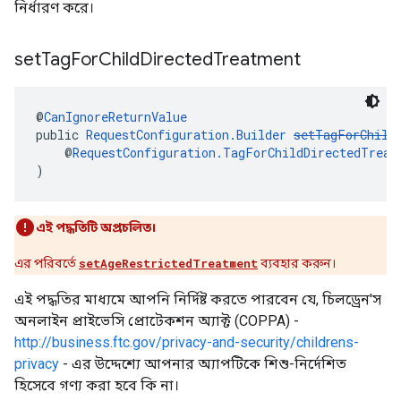
নির্ধারণ করে।
set
Tag
For
Child
Directed
Treatment
@
CanIgnoreReturnValue
public 
RequestConfiguration.Builder
setTagForChild
    @
RequestConfiguration.TagForChildDirectedTreat
)
এই পদ্ধতিটি অপ্রচলিত।
এর পরিবর্তে
setAgeRestrictedTreatment
ব্যবহার করুন।
এই পদ্ধতির মাধ্যমে আপনি নির্দিষ্ট করতে পারবেন যে, চিলড্রেন'স
অনলাইন প্রাইভেসি প্রোটেকশন অ্যাক্ট (COPPA) -
http://business.ftc.gov/privacy-and-security/childrens-
privacy
- এর উদ্দেশ্যে আপনার অ্যাপটিকে শিশু-নির্দেশিত
হিসেবে গণ্য করা হবে কি না।