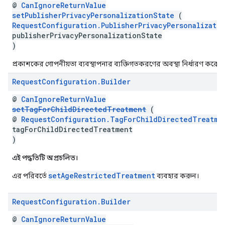
@
CanIgnoreReturnValue
setPublisherPrivacyPersonalizationState
(
RequestConfiguration.PublisherPrivacyPersonalizati
publisherPrivacyPersonalizationState
)
প্রকাশকের গোপনীয়তা ব্যবস্থাপনার ব্যক্তিগতকরণের অবস্থা নির্ধারণ করে।
Request
Configuration
.
Builder
@
CanIgnoreReturnValue
setTagForChildDirectedTreatment
(
@
RequestConfiguration.TagForChildDirectedTreatme
tagForChildDirectedTreatment
)
এই পদ্ধতিটি অপ্রচলিত।
setAgeRestrictedTreatment
এর পরিবর্তে
ব্যবহার করুন।
Request
Configuration
.
Builder
@
CanIgnoreReturnValue