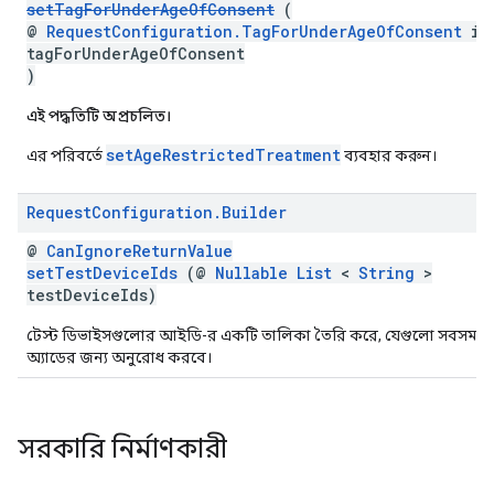
setTagForUnderAgeOfConsent
(
@
RequestConfiguration.TagForUnderAgeOfConsent
in
tagForUnderAgeOfConsent
)
এই পদ্ধতিটি অপ্রচলিত।
setAgeRestrictedTreatment
এর পরিবর্তে
ব্যবহার করুন।
Request
Configuration
.
Builder
@
CanIgnoreReturnValue
setTestDeviceIds
(@
Nullable
List
<
String
>
testDeviceIds)
টেস্ট ডিভাইসগুলোর আইডি-র একটি তালিকা তৈরি করে, যেগুলো সবসময় ট
অ্যাডের জন্য অনুরোধ করবে।
সরকারি নির্মাণকারী