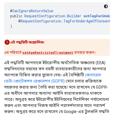
@
CanIgnoreReturnValue
public 
RequestConfiguration.Builder
setTagForUnder
    @
RequestConfiguration.TagForUnderAgeOfConsent
 
)
এই পদ্ধতিটি অপ্রচলিত।
এর পরিবর্তে
setAgeRestrictedTreatment
ব্যবহার করুন।
এই পদ্ধতিটি আপনাকে ইউরোপীয় অর্থনৈতিক অঞ্চলের (EEA)
সম্মতিদানের বয়সের কম বয়সী ব্যবহারকারীদের জন্য আপনার
অ্যাপকে চিহ্নিত করার সুযোগ দেয়। এই বৈশিষ্ট্যটি
জেনারেল
ডেটা প্রোটেকশন রেগুলেশন (GDPR)
মেনে চলার প্রক্রিয়াকে
সহজতর করার জন্য তৈরি করা হয়েছে। মনে রাখবেন যে GDPR-
এর অধীনে আপনার অন্যান্য আইনি বাধ্যবাধকতাও থাকতে
পারে। অনুগ্রহ করে ইউরোপীয় ইউনিয়নের নির্দেশিকা পর্যালোচনা
করুন এবং আপনার নিজস্ব আইনি পরামর্শদাতার সাথে পরামর্শ
করুন। অনুগ্রহ করে মনে রাখবেন যে Google-এর টুলগুলি সম্মতি