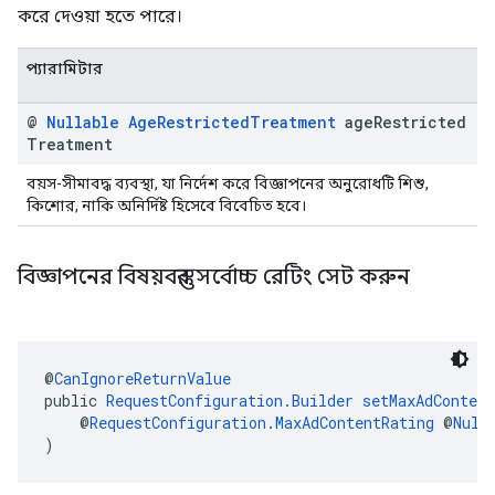
করে দেওয়া হতে পারে।
প্যারামিটার
@
Nullable
Age
Restricted
Treatment
age
Restricted
Treatment
বয়স-সীমাবদ্ধ ব্যবস্থা, যা নির্দেশ করে বিজ্ঞাপনের অনুরোধটি শিশু,
কিশোর, নাকি অনির্দিষ্ট হিসেবে বিবেচিত হবে।
বিজ্ঞাপনের বিষয়বস্তুর সর্বোচ্চ রেটিং সেট করুন
@
CanIgnoreReturnValue
public 
RequestConfiguration.Builder
setMaxAdContent
    @
RequestConfiguration.MaxAdContentRating
 @
Null
)