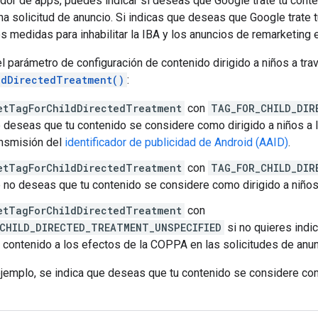
or de apps, puedes indicar si deseas que Google trate tu conte
a solicitud de anuncio. Si indicas que deseas que Google trate 
 medidas para inhabilitar la IBA y los anuncios de remarketing e
l parámetro de configuración de contenido dirigido a niños a tra
ldDirectedTreatment()
:
etTagForChildDirectedTreatment
con
TAG_FOR_CHILD_DIR
e deseas que tu contenido se considere como dirigido a niños a
ransmisión del
identificador de publicidad de Android (AAID)
.
etTagForChildDirectedTreatment
con
TAG_FOR_CHILD_DIR
e no deseas que tu contenido se considere como dirigido a niño
etTagForChildDirectedTreatment
con
CHILD_DIRECTED_TREATMENT_UNSPECIFIED
si no quieres ind
 contenido a los efectos de la COPPA en las solicitudes de anun
ejemplo, se indica que deseas que tu contenido se considere com