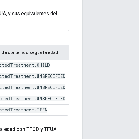
UA, y sus equivalentes del
 de contenido según la edad
cted
Treatment
.
CHILD
cted
Treatment
.
UNSPECIFIED
cted
Treatment
.
UNSPECIFIED
cted
Treatment
.
UNSPECIFIED
cted
Treatment
.
TEEN
 la edad con TFCD y TFUA