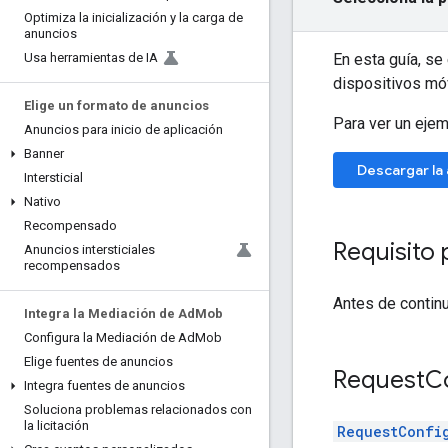
Optimiza la inicialización y la carga de
anuncios
En esta guía, s
Usa herramientas de IA
dispositivos mó
Elige un formato de anuncios
Para ver un ejem
Anuncios para inicio de aplicación
Banner
Descargar la 
Intersticial
Nativo
Recompensado
Requisito 
Anuncios intersticiales
recompensados
Antes de continu
Integra la Mediación de Ad
Mob
Configura la Mediación de Ad
Mob
Elige fuentes de anuncios
Request
C
Integra fuentes de anuncios
Soluciona problemas relacionados con
la licitación
RequestConfi