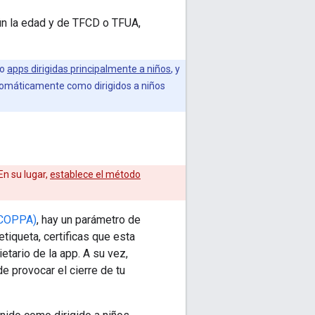
ún la edad y de TFCD o TFUA,
mo
apps dirigidas principalmente a niños
, y
tomáticamente como dirigidos a niños
En su lugar,
establece el método
 (COPPA)
, hay un parámetro de
etiqueta, certificas que esta
etario de la app. A su vez,
 provocar el cierre de tu