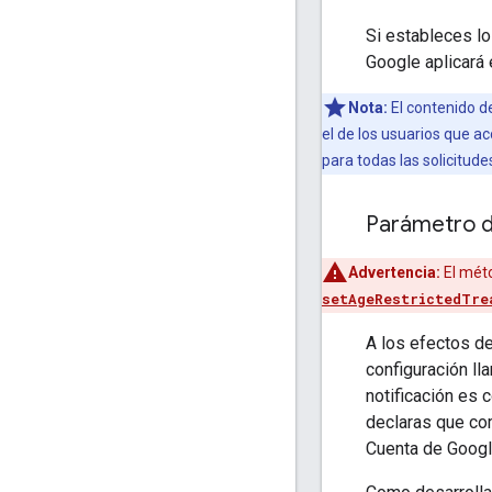
Si estableces l
Google aplicará 
Nota:
El contenido d
el de los usuarios que 
para todas las solicitude
Parámetro de
Advertencia:
El mét
setAgeRestrictedTre
A los efectos d
configuración ll
notificación es 
declaras que co
Cuenta de Googl