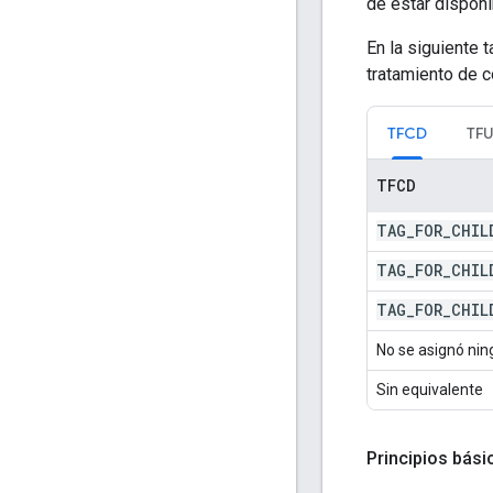
de estar disponi
En la siguiente 
tratamiento de c
TFCD
TF
TFCD
TAG
_
FOR
_
CHIL
TAG
_
FOR
_
CHIL
TAG
_
FOR
_
CHIL
No se asignó nin
Sin equivalente
Principios bási