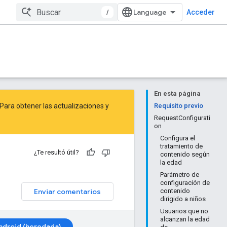
/
Acceder
En esta página
Para obtener las actualizaciones y
Requisito previo
RequestConfigurati
on
Configura el
tratamiento de
¿Te resultó útil?
contenido según
la edad
Parámetro de
configuración de
Enviar comentarios
contenido
dirigido a niños
Usuarios que no
alcanzan la edad
ndroid (heredada)