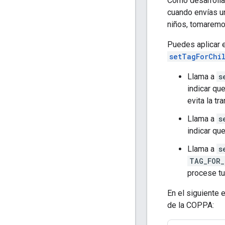
Como desarrollad
cuando envías un
niños, tomaremos
Puedes aplicar e
setTagForChi
Llama a
s
indicar qu
evita la t
Llama a
s
indicar qu
Llama a
s
TAG_FOR_
procese tu
En el siguiente 
de la COPPA: