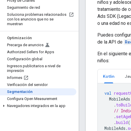
Proxy de Charles
niños y adolesc
Seguimiento de red
tratamiento de c
Soluciona problemas relacionados
Ads SDK (Legac
con los anuncios que no se
o una edad no es
muestran
Puedes configur
Optimización
de la API de
Re
Precarga de anuncios
Authorized Sellers for Apps
En el siguiente 
Configuración global
niños:
Ingresos publicitarios a nivel de
impresión
Kotlin
Ja
Informes
Verificación del servidor
Segmentación
val
request
MobileAds
Configura Open Measurement
.
toBuil
Navegadores integrados en la app
// Indi
.
setAge
.
build
(
MobileAds
.
s