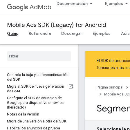
Documentación
Ejemplos
AdMob
Mobile Ads SDK (Legacy) for Android
Guías
Referencia
Descargar
Ejemplos
Asis
El SDK de anuncio
funciones más rec
Controla la baja y la descontinuación
del SDK
Migra al SDK de nueva generación
Página principal
de GMA
Mobile Ads SDK
Configura el SDK de anuncios de
Google para dispositivos móviles
Segmen
(heredado)
Notas de la versión
Migra de una versión a otra del SDK
Habilita los anuncios de prueba
Selecciona la 