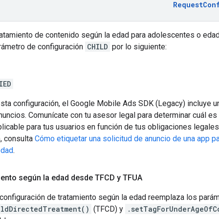
RequestCon
tratamiento de contenido según la edad para adolescentes o eda
rámetro de configuración
CHILD
por lo siguiente:
IED
sta configuración, el
Google Mobile Ads SDK (Legacy)
incluye u
nuncios. Comunícate con tu asesor legal para determinar cuál es
licable para tus usuarios en función de tus obligaciones legales
, consulta
Cómo etiquetar una solicitud de anuncio de una app pa
edad
.
miento según la edad desde TFCD y TFUA
 configuración de tratamiento según la edad reemplaza los parám
ildDirectedTreatment()
(TFCD) y
.setTagForUnderAgeOfC