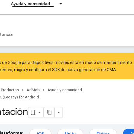
Ayuda y comunidad
tencia
s de Google para dispositivos móviles está en modo de mantenimiento. 
ientes,
migra
y
configura el SDK de nueva generación de GMA
.
Productos
AdMob
Ayuda y comunidad
 (Legacy) for Android
tación
plataforma:
iOS
Unity
Flutter
A