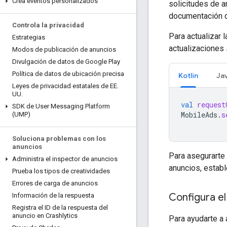
Crea eventos personalizados
solicitudes de a
documentación
Controla la privacidad
Para actualizar 
Estrategias
actualizaciones 
Modos de publicación de anuncios
Divulgación de datos de Google Play
Política de datos de ubicación precisa
Kotlin
Ja
Leyes de privacidad estatales de EE
.
UU
.
val
request
SDK de User Messaging Platform
MobileAds
.
s
(UMP)
Soluciona problemas con los
anuncios
Para asegurarte 
Administra el inspector de anuncios
anuncios, estab
Prueba los tipos de creatividades
Errores de carga de anuncios
Configura e
Información de la respuesta
Registra el ID de la respuesta del
anuncio en Crashlytics
Para ayudarte a 