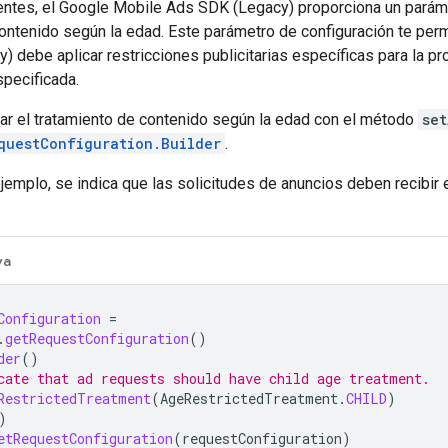
entes, el
Google Mobile Ads SDK (Legacy)
proporciona un parám
ontenido según la edad. Este parámetro de configuración te permi
y)
debe aplicar restricciones publicitarias específicas para la p
pecificada.
ar el tratamiento de contenido según la edad con el método
set
questConfiguration.Builder
.
ejemplo, se indica que las solicitudes de anuncios deben recibir 
va
Configuration
=
.
getRequestConfiguration
()
der
()
cate that ad requests should have child age treatment.
RestrictedTreatment
(
AgeRestrictedTreatment
.
CHILD
)
)
etRequestConfiguration
(
requestConfiguration
)