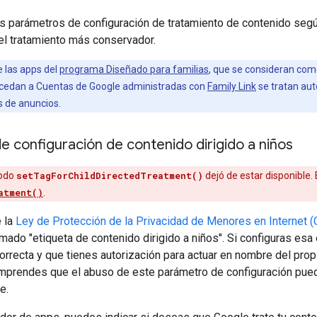
os parámetros de configuración de tratamiento de contenido seg
el tratamiento más conservador.
e las apps del
programa Diseñado para familias
, que se consideran co
accedan a Cuentas de Google administradas con
Family Link
se tratan au
s de anuncios.
 configuración de contenido dirigido a niños
odo
setTagForChildDirectedTreatment()
dejó de estar disponible. 
atment()
.
e la
Ley de Protección de la Privacidad de Menores en Internet
amado "etiqueta de contenido dirigido a niños". Si configuras esa 
correcta y que tienes autorización para actuar en nombre del propi
mprendes que el abuso de este parámetro de configuración puede
e.