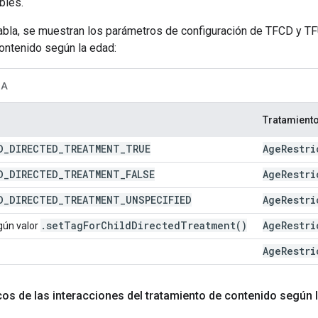
bles.
tabla, se muestran los parámetros de configuración de TFCD y TF
ontenido según la edad:
UA
Tratamiento
D
_
DIRECTED
_
TREATMENT
_
TRUE
Age
Restri
D
_
DIRECTED
_
TREATMENT
_
FALSE
Age
Restri
D
_
DIRECTED
_
TREATMENT
_
UNSPECIFIED
Age
Restri
.
set
Tag
For
Child
Directed
Treatment(
)
Age
Restri
gún valor
Age
Restri
cos de las interacciones del tratamiento de contenido según