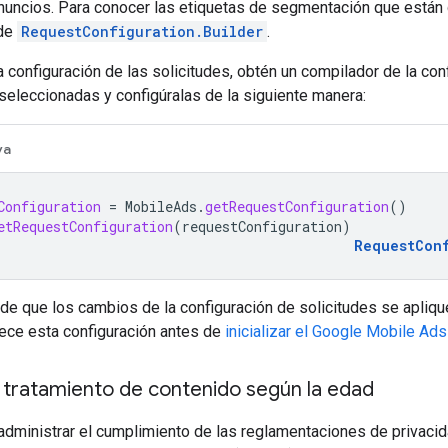
nuncios. Para conocer las etiquetas de segmentación que están 
 de
RequestConfiguration.Builder
.
la configuración de las solicitudes, obtén un compilador de la conf
seleccionadas y configúralas de la siguiente manera:
va
Configuration
=
MobileAds
.
getRequestConfiguration
()
etRequestConfiguration
(
requestConfiguration
)
RequestCon
de que los cambios de la configuración de solicitudes se apliqu
lece esta configuración antes de
inicializar el
Google Mobile Ads
l tratamiento de contenido según la edad
administrar el cumplimiento de las reglamentaciones de privaci