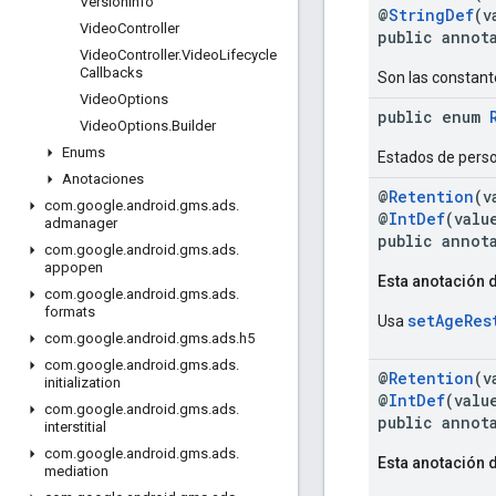
Version
Info
@
StringDef
(v
Video
Controller
public annot
Video
Controller
.
Video
Lifecycle
Callbacks
Son las constant
Video
Options
public enum
Video
Options
.
Builder
Enums
Estados de perso
Anotaciones
@
Retention
(v
com
.
google
.
android
.
gms
.
ads
.
@
IntDef
(valu
admanager
public annot
com
.
google
.
android
.
gms
.
ads
.
appopen
Esta anotación d
com
.
google
.
android
.
gms
.
ads
.
formats
setAgeRes
Usa
com
.
google
.
android
.
gms
.
ads
.
h5
com
.
google
.
android
.
gms
.
ads
.
@
Retention
(v
initialization
@
IntDef
(valu
com
.
google
.
android
.
gms
.
ads
.
public annot
interstitial
com
.
google
.
android
.
gms
.
ads
.
Esta anotación d
mediation