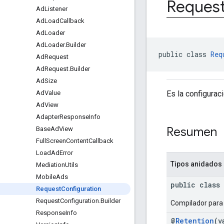
Reques
Ad
Listener
Ad
Load
Callback
Ad
Loader
Ad
Loader
.
Builder
public class 
Req
Ad
Request
Ad
Request
.
Builder
Ad
Size
Es la configurac
Ad
Value
Ad
View
Adapter
Response
Info
Resumen
Base
Ad
View
Full
Screen
Content
Callback
Load
Ad
Error
Tipos anidados
Mediation
Utils
Mobile
Ads
public class
Request
Configuration
Request
Configuration
.
Builder
Compilador par
Response
Info
@
Retention
(v