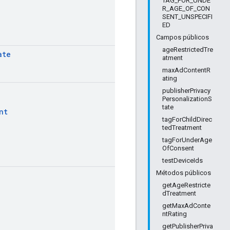
TAG_FOR_UNDE
R_AGE_OF_CON
SENT_UNSPECIFI
ED
Campos públicos
ageRestrictedTre
ate
atment
maxAdContentR
ating
publisherPrivacy
PersonalizationS
tate
nt
tagForChildDirec
tedTreatment
tagForUnderAge
OfConsent
testDeviceIds
Métodos públicos
getAgeRestricte
dTreatment
getMaxAdConte
ntRating
getPublisherPriva