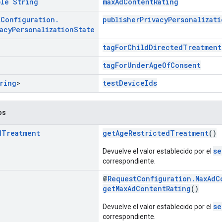
ble
String
maxAdContentRating
t
Configuration
.
publisherPrivacyPersonalizati
acy
Personalization
State
tagForChildDirectedTreatment
tagForUnderAgeOfConsent
ring
>
testDeviceIds
os
d
Treatment
getAgeRestrictedTreatment
()
se
Devuelve el valor establecido por el
correspondiente.
@
RequestConfiguration.MaxAdC
getMaxAdContentRating
()
se
Devuelve el valor establecido por el
correspondiente.