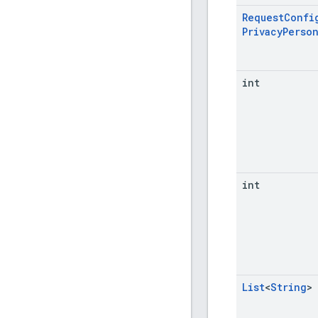
Request
Confi
Privacy
Person
int
int
List
<
String
>