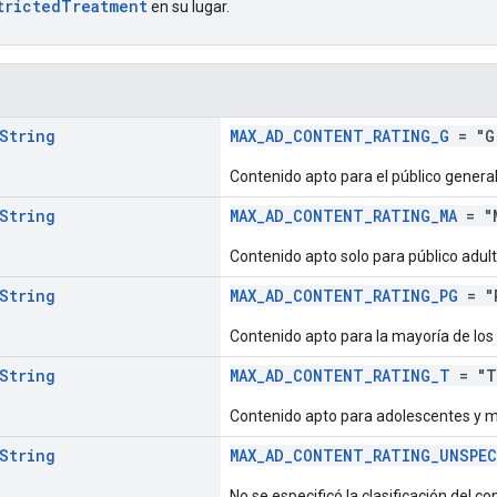
trictedTreatment
en su lugar.
String
MAX_AD_CONTENT_RATING_G
= "G
Contenido apto para el público general,
String
MAX_AD_CONTENT_RATING_MA
= "
Contenido apto solo para público adult
String
MAX_AD_CONTENT_RATING_PG
= "
Contenido apto para la mayoría de los 
String
MAX_AD_CONTENT_RATING_T
= "T
Contenido apto para adolescentes y 
String
MAX_AD_CONTENT_RATING_UNSPEC
No se especificó la clasificación del co