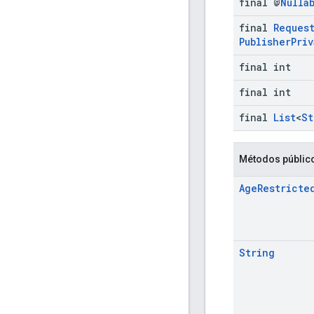
final @
Nulla
final
Reques
Publisher
Priv
final int
final int
final
List
<
St
Métodos públic
Age
Restricte
String