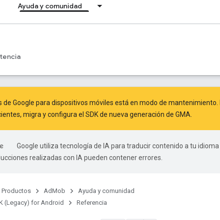
Ayuda y comunidad
tencia
s de Google para dispositivos móviles está en modo de mantenimiento. 
ientes,
migra
y
configura el SDK de nueva generación de GMA
.
Google utiliza tecnología de IA para traducir contenido a tu idioma
ducciones realizadas con IA pueden contener errores.
Productos
AdMob
Ayuda y comunidad
 (Legacy) for Android
Referencia