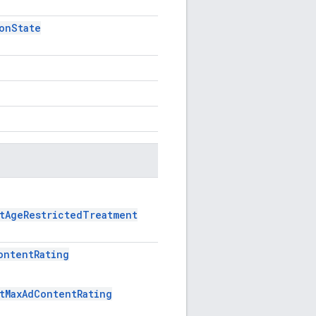
onState
tAgeRestrictedTreatment
ontentRating
tMaxAdContentRating