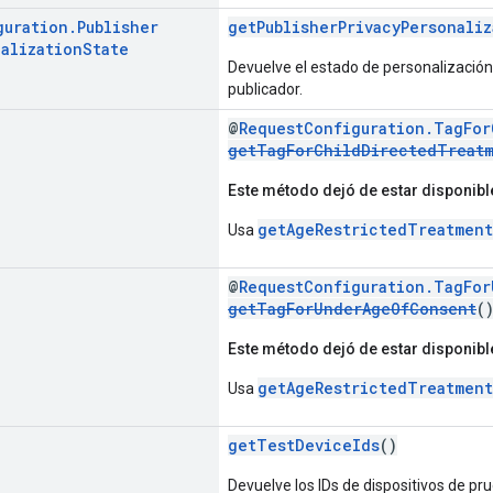
guration
.
Publisher
getPublisherPrivacyPersonaliz
alization
State
Devuelve el estado de personalización
publicador.
@
RequestConfiguration.TagFor
getTagForChildDirectedTreat
Este método dejó de estar disponibl
getAgeRestrictedTreatment
Usa
@
RequestConfiguration.TagFo
getTagForUnderAgeOfConsent
(
Este método dejó de estar disponibl
getAgeRestrictedTreatment
Usa
getTestDeviceIds
()
Devuelve los IDs de dispositivos de pr