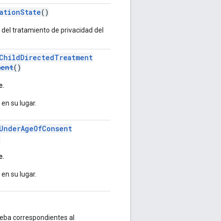
ationState
()
 del tratamiento de privacidad del
ChildDirectedTreatment
ment
()
e.
en su lugar.
rUnderAgeOfConsent
)
e.
en su lugar.
ueba correspondientes al