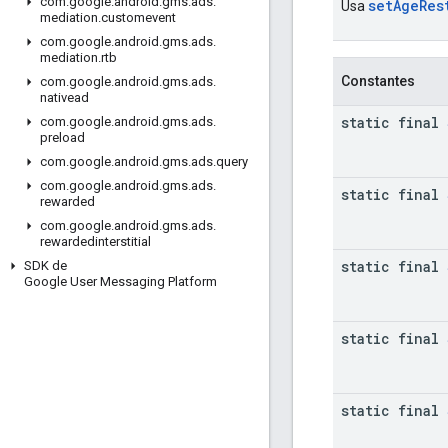
com
.
google
.
android
.
gms
.
ads
.
setAgeRes
Usa
mediation
.
customevent
com
.
google
.
android
.
gms
.
ads
.
mediation
.
rtb
Constantes
com
.
google
.
android
.
gms
.
ads
.
nativead
static final
com
.
google
.
android
.
gms
.
ads
.
preload
com
.
google
.
android
.
gms
.
ads
.
query
com
.
google
.
android
.
gms
.
ads
.
static final
rewarded
com
.
google
.
android
.
gms
.
ads
.
rewardedinterstitial
static final
SDK de
Google User Messaging Platform
static final
static final