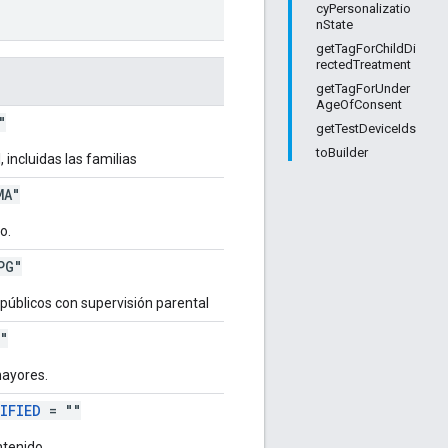
cyPersonalizatio
nState
getTagForChildDi
rectedTreatment
getTagForUnder
AgeOfConsent
"
getTestDeviceIds
toBuilder
 incluidas las familias
MA"
o.
PG"
públicos con supervisión parental
"
mayores.
IFIED
= ""
ntenido.