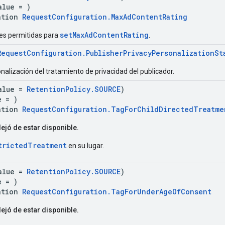
alue = )
ation
RequestConfiguration.MaxAdContentRating
setMaxAdContentRating
es permitidas para
.
RequestConfiguration.PublisherPrivacyPersonalizationSt
nalización del tratamiento de privacidad del publicador.
alue =
RetentionPolicy.SOURCE
)
e = )
ation
RequestConfiguration.TagForChildDirectedTreatme
ejó de estar disponible.
trictedTreatment
en su lugar.
alue =
RetentionPolicy.SOURCE
)
e = )
ation
RequestConfiguration.TagForUnderAgeOfConsent
ejó de estar disponible.