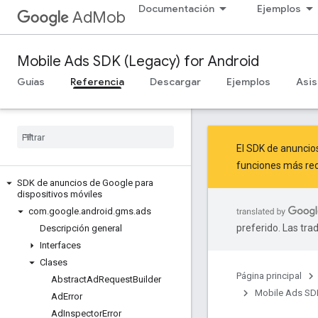
Documentación
Ejemplos
AdMob
Mobile Ads SDK (Legacy) for Android
Guías
Referencia
Descargar
Ejemplos
Asis
El SDK de anuncio
funciones más rec
SDK de anuncios de Google para
dispositivos móviles
com
.
google
.
android
.
gms
.
ads
preferido. Las tra
Descripción general
Interfaces
Clases
Página principal
Abstract
Ad
Request
Builder
Mobile Ads SDK
Ad
Error
Ad
Inspector
Error