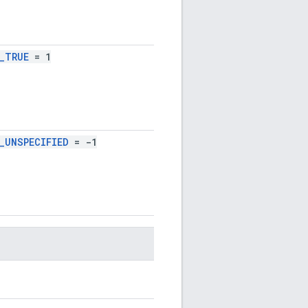
_TRUE
= 1
_UNSPECIFIED
= -1