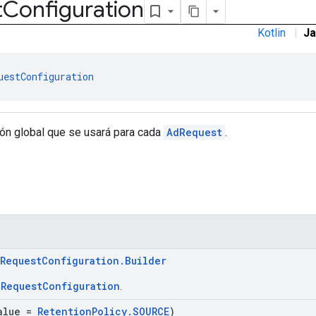
t
Configuration
Kotlin
|
Ja
uestConfiguration
ión global que se usará para cada
AdRequest
.
RequestConfiguration.Builder
RequestConfiguration
a
.
alue =
RetentionPolicy.SOURCE
)