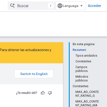
/
Acceder
En esta página
Para obtener las actualizaciones y
Resumen
Tipos anidados
Constantes
Campos
públicos
Métodos
públicos
Constantes
MAX_AD_CONTE
¿Te resultó útil?
NT_RATING_G
MAX_AD_CONTE
NT_RATING_MA