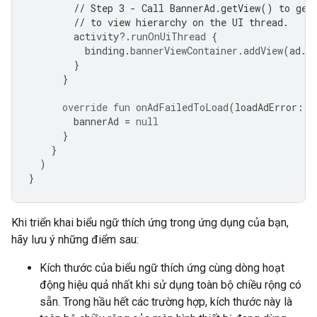
// Step 3 - Call BannerAd.getView() to get
// to view hierarchy on the UI thread.
activity
?.
runOnUiThread
{
binding
.
bannerViewContainer
.
addView
(
ad
.
g
}
}
override
fun
onAdFailedToLoad
(
loadAdError
:
L
bannerAd
=
null
}
}
)
}
Khi triển khai biểu ngữ thích ứng trong ứng dụng của bạn,
hãy lưu ý những điểm sau:
Kích thước của biểu ngữ thích ứng cùng dòng hoạt
động hiệu quả nhất khi sử dụng toàn bộ chiều rộng có
sẵn. Trong hầu hết các trường hợp, kích thước này là