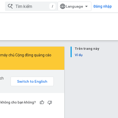
/
Đăng nhập
Trên trang này
a máy chủ Cộng đồng quảng cáo
Ví dụ
ịch
ch không cho bạn không?