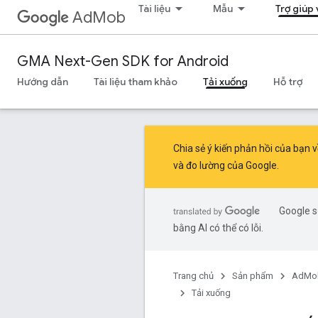
Tài liệu
Mẫu
Trợ giúp
AdMob
GMA Next-Gen SDK for Android
Hướng dẫn
Tài liệu tham khảo
Tải xuống
Hỗ trợ
Chia sẻ ý kiến phản hồi của bạ
và đo lường của Google.
Google s
bằng AI có thể có lỗi.
Trang chủ
Sản phẩm
AdMo
Tải xuống