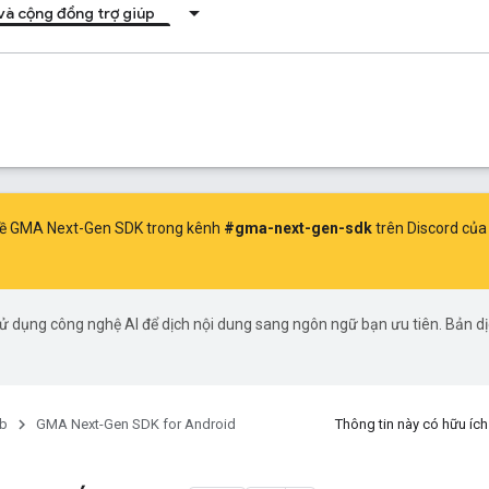
 và cộng đồng trợ giúp
n về GMA Next-Gen SDK trong kênh
#gma-next-gen-sdk
trên Discord củ
ử dụng công nghệ AI để dịch nội dung sang ngôn ngữ bạn ưu tiên. Bản d
b
GMA Next-Gen SDK for Android
Thông tin này có hữu í