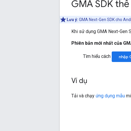
GMA SDK thế 
Lưu ý:
GMA Next-Gen SDK
cho Andr
Khi sử dụng
GMA Next-Gen 
Phiên bản mới nhất của
GM
Tìm hiểu cách
nhập
Ví dụ
Tải và chạy
ứng dụng mẫu
mi