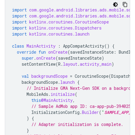
import
com.google.android.libraries.ads.mobile.sdk
import
com.google.android.libraries.ads.mobile.sdk
import
kotlinx.coroutines.CoroutineScope
import
kotlinx.coroutines.Dispatchers
import
kotlinx.coroutines.launch
class
MainActivity
:
AppCompatActivity
()
{
override
fun
onCreate
(
savedInstanceState
:
Bundle
super
.
onCreate
(
savedInstanceState
)
setContentView
(
R
.
layout
.
activity_main
)
val
backgroundScope
=
CoroutineScope
(
Dispatche
backgroundScope
.
launch
{
// Initialize 
GMA Next-Gen SDK
 on a backgrou
MobileAds
.
initialize
(
this
@MainActivity
,
// Sample AdMob app ID: ca-app-pub-3940256
InitializationConfig
.
Builder
(
"
SAMPLE_APP_I
)
{
// Adapter initialization is complete.
}