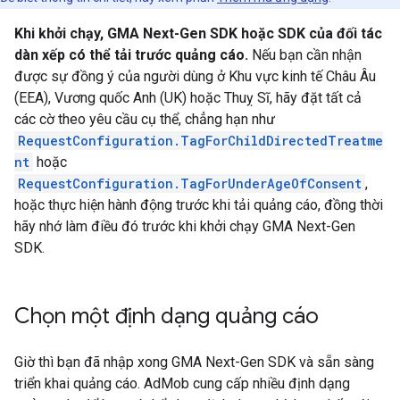
Khi khởi chạy,
GMA Next-Gen SDK
hoặc SDK của đối tác
dàn xếp có thể tải trước quảng cáo.
Nếu bạn cần nhận
được sự đồng ý của người dùng ở Khu vực kinh tế Châu Âu
(EEA), Vương quốc Anh (UK) hoặc Thuỵ Sĩ, hãy đặt tất cả
các cờ theo yêu cầu cụ thể, chẳng hạn như
RequestConfiguration.TagForChildDirectedTreatme
nt
hoặc
RequestConfiguration.TagForUnderAgeOfConsent
,
hoặc thực hiện hành động trước khi tải quảng cáo, đồng thời
hãy nhớ làm điều đó trước khi khởi chạy
GMA Next-Gen
SDK
.
Chọn một định dạng quảng cáo
Giờ thì bạn đã nhập xong
GMA Next-Gen SDK
và sẵn sàng
triển khai quảng cáo. AdMob cung cấp nhiều định dạng