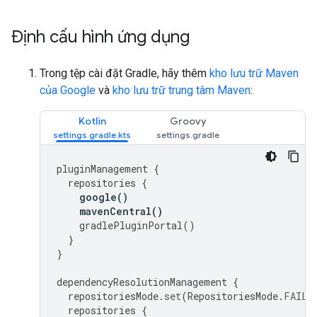
Định cấu hình ứng dụng
Trong tệp cài đặt Gradle, hãy thêm
kho lưu trữ Maven
của Google
và
kho lưu trữ trung tâm Maven
:
Kotlin
Groovy
pluginManagement
{
repositories
{
google
()
mavenCentral
()
gradlePluginPortal
()
}
}
dependencyResolutionManagement
{
repositoriesMode
.
set
(
RepositoriesMode
.
FAIL_
repositories
{