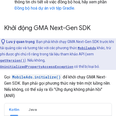
thông tin chi tiết về việc đồng bộ hoá, hãy xem phần
Đồng bộ hoá dự án với tệp Gradle
.
Khởi động
GMA Next-Gen SDK
Lưu ý quan trọng
: Bạn phải khởi chạy
GMA Next-Gen SDK
trước khi
tải quảng cáo và tương tác với các phương thức
MobileAds
khác, trừ
phi được ghi chú rõ ràng trong tài liệu tham khảo API (xem
getVersion()
). Nếu không,
UninitializedPropertyAccessException
có thể bị loại bỏ.
Gọi
MobileAds.initialize()
để khởi chạy
GMA Next-
Gen SDK
. Bạn phải gọi phương thức này trên một luồng nền.
Nếu không, có thể xảy ra lỗi "Ứng dụng không phản hồi"
(ANR).
Kotlin
Java