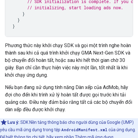
// SDK initialization is complete. If you do
// initializing, start loading ads now.
}
}
}
Phương thức này khởi chạy SDK và gọi một trình nghe hoàn
thành sau khi cả quá trình khởi chạy
GMA Next-Gen SDK
và
bộ chuyển đổi hoàn tất, hoặc sau khi hết thời gian chờ 30
giây. Bạn chỉ cần thực hiện việc này một lần, tốt nhất là khi
khởi chạy ứng dụng.
Nếu bạn đang sử dụng tính năng Dàn xếp của AdMob, hãy
đợi cho đến khi trình xử lý hoàn tất được gọi trước khi tải
quảng cáo. Điều này đảm bảo rằng tất cả các bộ chuyển đổi
dàn xếp đều được khởi chạy.
Lưu ý:
SDK Nền tảng thông báo cho người dùng của Google (UMP)
yêu cầu mã ứng dụng trong tệp
AndroidManifest.xml
của ứng dụng.
Để biết thông tin chi tiết, hãy xem phần
Thêm mã ứng dụng
.