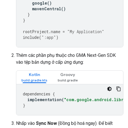
google
()
mavenCentral
()
}
}
rootProject
.
name
=
"My Application"
include
(
":app"
)
Thêm các phần phụ thuộc cho
GMA Next-Gen SDK
vào tệp bản dựng ở cấp ứng dụng:
Kotlin
Groovy
dependencies
{
implementation
(
"com.google.android.librar
}
Nhấp vào
Sync Now
(Đồng bộ hoá ngay). Để biết