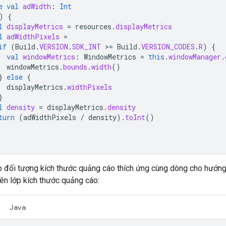
e
val
adWidth
:
Int
)
{
l
displayMetrics
=
resources
.
displayMetrics
l
adWidthPixels
=
if
(
Build
.
VERSION
.
SDK_INT
>
=
Build
.
VERSION_CODES
.
R
)
{
val
windowMetrics
:
WindowMetrics
=
this
.
windowManager
.
windowMetrics
.
bounds
.
width
()
}
else
{
displayMetrics
.
widthPixels
}
l
density
=
displayMetrics
.
density
turn
(
adWidthPixels
/
density
).
toInt
()
p đối tượng kích thước quảng cáo thích ứng cùng dòng cho hướn
rên lớp kích thước quảng cáo:
Java