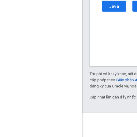
Java
Trừ phi có lưu ý khác, nội
cấp phép theo
Giấy phép 
đăng ký của Oracle và/hoặc 
Cập nhật lần gần đây nhất:
Tương tác
Google Developer Program