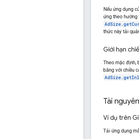
Nếu ứng dụng củ
ứng theo hướng h
AdSize.getCu
thức này tải quả
Giới hạn chi
Theo mặc định, 
bằng với chiều c
AdSize.getIn
Tài nguyê
Ví dụ trên Gi
Tải ứng dụng mẫ