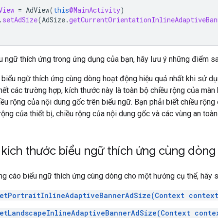
View
=
AdView
(
this
@MainActivity
)
.
setAdSize
(
AdSize
.
getCurrentOrientationInlineAdaptiveBan
iểu ngữ thích ứng trong ứng dụng của bạn, hãy lưu ý những điểm sa
 biểu ngữ thích ứng cùng dòng hoạt động hiệu quả nhất khi sử dụ
hết các trường hợp, kích thước này là toàn bộ chiều rộng của màn 
iều rộng của nội dung gốc trên biểu ngữ. Bạn phải biết chiều rộ
rộng của thiết bị, chiều rộng của nội dung gốc và các vùng an toàn
 kích thước biểu ngữ thích ứng cùng dòng
ảng cáo biểu ngữ thích ứng cùng dòng cho một hướng cụ thể, hãy 
etPortraitInlineAdaptiveBannerAdSize(Context contex
etLandscapeInlineAdaptiveBannerAdSize(Context conte