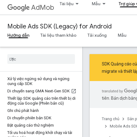
Tài liệu
Mẫu
Trợ giúp
AdMob
Mobile Ads SDK (Legacy) for Android
Hướng dẫn
Tài liệu tham khảo
Tải xuống
Mẫu
SDK Quảng cáo của 
migrate
và
thiết 
Xử lý việc ngừng sử dụng và ngừng
cung cấp SDK
Di chuyển sang GMA Next-Gen SDK
tiên. Bản dịch bằng
Thiết lập SDK quảng cáo trên thiết bị di
động của Google (Phiên bản cũ)
Ghi chú phát hành
Di chuyển phiên bản SDK
Trang chủ
Sản 
Bật quảng cáo thử nghiệm
Mobile Ads SDK
Tối ưu hoá hoạt động khởi chạy và tải