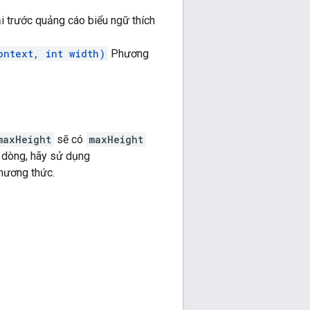
i trước quảng cáo biểu ngữ thích
ontext, int width)
Phương
maxHeight
sẽ có
maxHeight
g dòng, hãy sử dụng
ương thức.