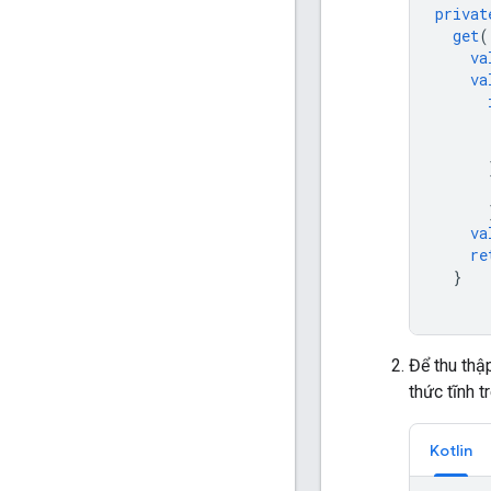
privat
get
(
va
va
va
re
}
Để thu thậ
thức tĩnh t
Kotlin