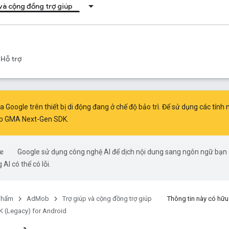
 và cộng đồng trợ giúp
Hỗ trợ
Google trên thiết bị di động đang ở chế độ bảo trì. Để sử dụng các tính
lập GMA Next-Gen SDK
.
Google sử dụng công nghệ AI để dịch nội dung sang ngôn ngữ bạn
 AI có thể có lỗi.
phẩm
AdMob
Trợ giúp và cộng đồng trợ giúp
Thông tin này có hữ
 (Legacy) for Android