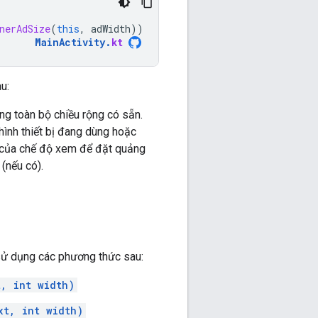
nerAdSize
(
this
,
adWidth
))
MainActivity
.
kt
u:
ng toàn bộ chiều rộng có sẵn.
hình thiết bị đang dùng hoặc
ng của chế độ xem để đặt quảng
 (nếu có).
sử dụng các phương thức sau:
t, int width)
xt, int width)