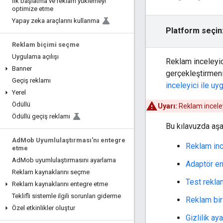
İlk başlatma ve reklam yüklemeyi
optimize etme
Yapay zeka araçlarını kullanma
Platform seçin
Reklam biçimi seçme
Uygulama açılışı
Reklam inceleyic
Banner
gerçekleştirmeniz
Geçiş reklamı
inceleyici ile u
Yerel
Ödüllü
Uyarı:
Reklam inceley
Ödüllü geçiş reklamı
Bu kılavuzda aşa
Ad
Mob Uyumlulaştırması'nı entegre
Reklam inc
etme
Ad
Mob uyumlulaştırmasını ayarlama
Adaptör en
Reklam kaynaklarını seçme
Test reklam
Reklam kaynaklarını entegre etme
Teklifli sistemle ilgili sorunları giderme
Reklam biri
Özel etkinlikler oluştur
Gizlilik aya