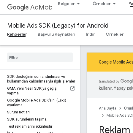
Belgeler
Örnekler
Ya
AdMob
Mobile Ads SDK (Legacy) for Android
Rehberler
Başvuru Kaynakları
İndir
Örnekler
Google Mobile Ads
SDK desteğinin sonlandırılması ve
kullanımdan kaldırılmasıyla ilgili işlemler
kullanır. Yapay zeka
GMA Yeni Nesil SDK'ya geçiş
yapma
Google Mobile Ads SDK'sını (Eski)
ayarlama
Ana Sayfa
Ürünl
Sürüm notları
Mobile Ads SDK
SDK sürümlerini taşıma
Reklam i
Test reklamlarını etkinleştir