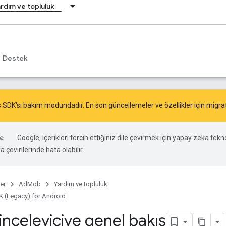
rdım ve topluluk
Destek
 SDK'sı bakım modundadır. En son güncellemeler ve özellikler için
migra
Google, içerikleri tercih ettiğiniz dile çevirmek için yapay zeka tekno
 çevirilerinde hata olabilir.
er
AdMob
Yardım ve topluluk
 (Legacy) for Android
nceleyiciye genel bakış