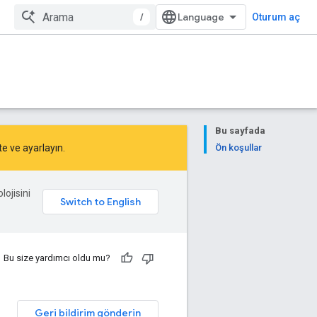
/
Oturum aç
Bu sayfada
te
ve
ayarlayın
.
Ön koşullar
lojisini
Bu size yardımcı oldu mu?
Geri bildirim gönderin