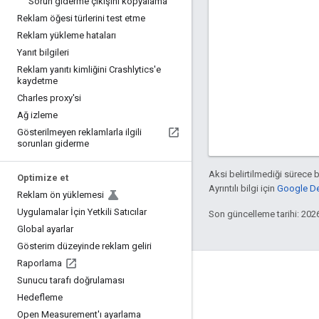
Sorun giderme çıkışını kopyalama
Reklam öğesi türlerini test etme
Reklam yükleme hataları
Yanıt bilgileri
Reklam yanıtı kimliğini Crashlytics'e
kaydetme
Charles proxy'si
Ağ izleme
Gösterilmeyen reklamlarla ilgili
sorunları giderme
Aksi belirtilmediği sürece 
Optimize et
Ayrıntılı bilgi için
Google Dev
Reklam ön yüklemesi
Uygulamalar İçin Yetkili Satıcılar
Son güncelleme tarihi: 202
Global ayarlar
Gösterim düzeyinde reklam geliri
Raporlama
Etkileşim
Sunucu tarafı doğrulaması
Hedefleme
Google Developer Program
Open Measurement'ı ayarlama