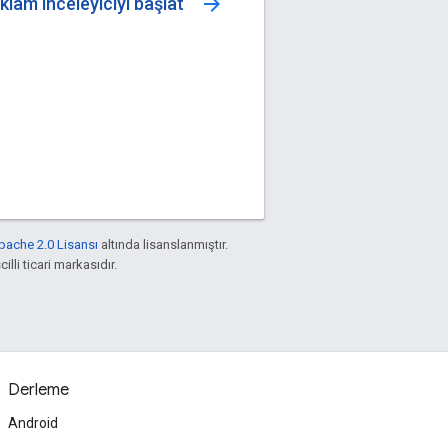
arrow_forward
klam inceleyiciyi başlat
pache 2.0 Lisansı
altında lisanslanmıştır.
illi ticari markasıdır.
Derleme
Android