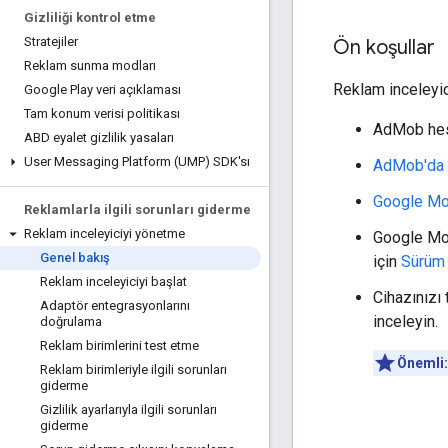
Gizliliği kontrol etme
Stratejiler
Ön koşullar
Reklam sunma modları
Reklam inceleyic
Google Play veri açıklaması
Tam konum verisi politikası
AdMob hesa
ABD eyalet gizlilik yasaları
User Messaging Platform (UMP) SDK'sı
AdMob'da 
Google Mo
Reklamlarla ilgili sorunları giderme
Reklam inceleyiciyi yönetme
Google Mo
Genel bakış
için
Sürüm 
Reklam inceleyiciyi başlat
Cihazınızı 
Adaptör entegrasyonlarını
inceleyin.
doğrulama
Reklam birimlerini test etme
Önemli:
Reklam birimleriyle ilgili sorunları
giderme
Gizlilik ayarlarıyla ilgili sorunları
giderme