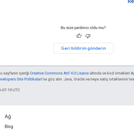
Re
Bu size yardımcı oldu mu?
Geri bildirim gönderin
bu sayfanın içeriği
Creative Commons Atıf 4.0 Lisansı
altında ve kod örnekleri
A
elopers Site Politikaları
'na göz atın. Java, Oracle ve/veya satış ortaklarının tesc
6-07-19 UTC.
Ağ
Blog