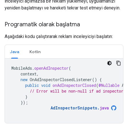
inceleyici açılmazsa bir reklam yüklemeyi, uygulamanızı
yeniden başlatmayı ve hareketi tekrar test etmeyi deneyin.
Programatik olarak başlatma
Aşağıdaki kodu çalıştırarak reklam inceleyiciyi başlatın:
Java
Kotlin
MobileAds
.
openAdInspector
(
context
,
new
OnAdInspectorClosedListener
()
{
public
void
onAdInspectorClosed
(
@Nullable
Ad
// Error will be non-null if ad inspector c
}
});
AdInspectorSnippets
.
java