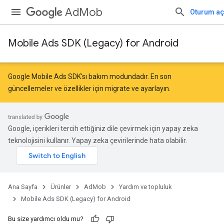
AdMob
Oturum aç
Mobile Ads SDK (Legacy) for Android
Google Mobile Ads SDK'sı bakım modundadır. En son
güncellemeler ve özellikler için
migrate
ve
ayarlayın
.
Google, içerikleri tercih ettiğiniz dile çevirmek için yapay zeka
teknolojisini kullanır. Yapay zeka çevirilerinde hata olabilir.
Ana Sayfa
Ürünler
AdMob
Yardım ve topluluk
Mobile Ads SDK (Legacy) for Android
Bu size yardımcı oldu mu?