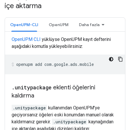
içe aktarma
OpenUPM-CLI
OpenUPM
Daha fazla
OpenUPM CLI
yüklüyse OpenUPM kayıt defterini
aşağıdaki komutla yükleyebilirsiniz:
openupm
add
com.google.ads.mobile
.
unitypackage
eklenti öğelerini
kaldırma
.unitypackage
kullanımdan OpenUPM'ye
geçiyorsanız öğeleri eski konumdan manuel olarak
kaldırmanız gerekir.
.unitypackage
kaynağından
içe aktarılan aşağıdaki dizinleri kaldırın: