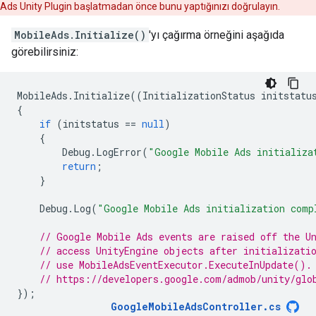
Ads Unity Plugin
başlatmadan önce bunu yaptığınızı doğrulayın.
MobileAds.Initialize()
'yı çağırma örneğini aşağıda
görebilirsiniz:
MobileAds
.
Initialize
((
InitializationStatus
initstatu
{
if
(
initstatus
==
null
)
{
Debug
.
LogError
(
"Google Mobile Ads initializa
return
;
}
Debug
.
Log
(
"Google Mobile Ads initialization comp
// Google Mobile Ads events are raised off the U
// access UnityEngine objects after initializati
// use MobileAdsEventExecutor.ExecuteInUpdate().
// https://developers.google.com/admob/unity/glo
});
GoogleMobileAdsController
.
cs