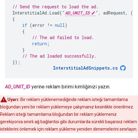
// Send the request to load the ad.
InterstitialAd
.
Load
(
"
AD_UNIT_ID
"
,
adRequest
,
(
In
{
if
(
error
!=
null
)
{
// The ad failed to load.
return
;
}
// The ad loaded successfully.
});
InterstitialAdSnippets
.
cs
AD_UNIT_ID
yerine reklam birimi kimliğinizi yazın.
Uyarı:
Bir reklam yüklenemediğinde reklam isteği tamamlama
bloğundan yeni bir reklam yüklemeye çalışmanız kesinlikle önerilmez.
Reklam isteği tamamlama bloğundan bir reklam yüklemeniz
gerekiyorsa sınırlı ağ bağlantısı gibi durumlarda sürekli başarısız reklam
isteklerini önlemek için reklam yükleme yeniden denemelerini sınırlayın.