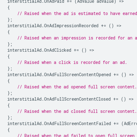
interstitialAd
.
OnAdPaid
+=
(
AdValue
adValue
)
=
{
// Raised when the ad is estimated to have earne
};
interstitialAd
.
OnAdImpressionRecorded
+=
()
=
{
// Raised when an impression is recorded for an 
};
interstitialAd
.
OnAdClicked
+=
()
=
{
// Raised when a click is recorded for an ad.
};
interstitialAd
.
OnAdFullScreenContentOpened
+=
()
=
{
// Raised when the ad opened full screen content.
};
interstitialAd
.
OnAdFullScreenContentClosed
+=
()
=
{
// Raised when the ad closed full screen content.
};
interstitialAd
.
OnAdFullScreenContentFailed
+=
(
AdErr
{
// Raised when the ad failed to open full screen 