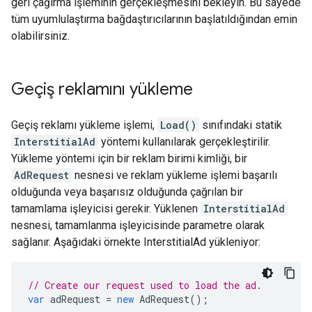
geri çağırma işleminin gerçekleşmesini bekleyin. Bu sayede
tüm uyumlulaştırma bağdaştırıcılarının başlatıldığından emin
olabilirsiniz.
Geçiş reklamını yükleme
Geçiş reklamı yükleme işlemi,
Load()
sınıfındaki statik
InterstitialAd
yöntemi kullanılarak gerçekleştirilir.
Yükleme yöntemi için bir reklam birimi kimliği, bir
AdRequest
nesnesi ve reklam yükleme işlemi başarılı
olduğunda veya başarısız olduğunda çağrılan bir
tamamlama işleyicisi gerekir. Yüklenen
InterstitialAd
nesnesi, tamamlanma işleyicisinde parametre olarak
sağlanır. Aşağıdaki örnekte InterstitialAd yükleniyor:
// Create our request used to load the ad.
var
adRequest
=
new
AdRequest
();