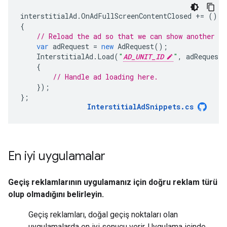
interstitialAd
.
OnAdFullScreenContentClosed
+=
()
=
{
// Reload the ad so that we can show another as
var
adRequest
=
new
AdRequest
();
InterstitialAd
.
Load
(
"
AD_UNIT_ID
"
,
adRequest
,
{
// Handle ad loading here.
});
};
InterstitialAdSnippets
.
cs
En iyi uygulamalar
Geçiş reklamlarının uygulamanız için doğru reklam türü
olup olmadığını belirleyin.
Geçiş reklamları, doğal geçiş noktaları olan
uygulamalarda en iyi sonucu verir. Uygulama içinde