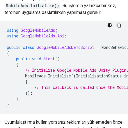
MobileAds.Initialize()
. Bu işlemin yalnızca bir kez,
tercihen uygulama başlatılırken yapılması gerekir.
using
GoogleMobileAds
;
using
GoogleMobileAds.Api
;
public
class
GoogleMobileAdsDemoScript
:
MonoBehavio
{
public
void
Start
()
{
// Initialize 
Google Mobile Ads Unity Plugin
MobileAds
.
Initialize
((
InitializationStatus
i
{
// This callback is called once the Mobi
});
}
}
Uyumlulaştırma kullanıyorsanız reklamları yüklemeden önce