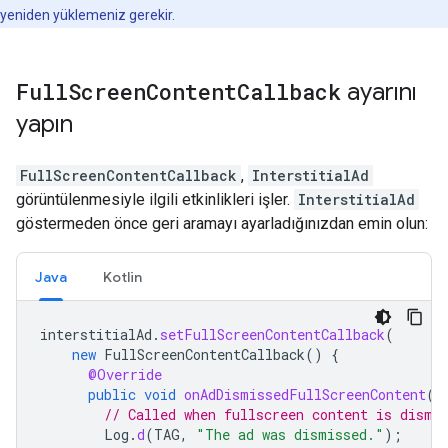
yeniden yüklemeniz gerekir.
Full
Screen
Content
Callback
ayarını
yapın
FullScreenContentCallback
,
InterstitialAd
görüntülenmesiyle ilgili etkinlikleri işler.
InterstitialAd
göstermeden önce geri aramayı ayarladığınızdan emin olun:
Java
Kotlin
interstitialAd
.
setFullScreenContentCallback
(
new
FullScreenContentCallback
()
{
@Override
public
void
onAdDismissedFullScreenContent
()
// Called when fullscreen content is dismi
Log
.
d
(
TAG
,
"The ad was dismissed."
);