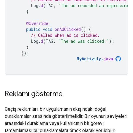
Log
.
d
(
TAG
,
"The ad recorded an impression.
}
@Override
public
void
onAdClicked
()
{
// Called when ad is clicked.
Log
.
d
(
TAG
,
"The ad was clicked."
);
}
});
MyActivity
.
java
Reklamı gösterme
Geçiş reklamları, bir uygulamanın akışındaki doğal
duraklamalar sırasında gösterilmelidir. Bir oyunun seviyeleri
arasındaki duraklama veya kullanıcının bir görevi
tamamlaması bu duraklamalara örnek olarak verilebilir.