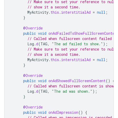
// Make sure to set your reference to null
// show it a second time.
MyActivity
.
this
.
interstitialAd
=
null
;
}
@Override
public
void
onAdFailedToShowFullScreenConten
// Called when fullscreen content failed to
Log
.
d
(
TAG
,
"The ad failed to show."
);
// Make sure to set your reference to null
// show it a second time.
MyActivity
.
this
.
interstitialAd
=
null
;
}
@Override
public
void
onAdShowedFullScreenContent
()
{
// Called when fullscreen content is shown.
Log
.
d
(
TAG
,
"The ad was shown."
);
}
@Override
public
void
onAdImpression
()
{
// Called when an impression is recorded f