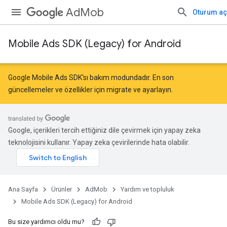
AdMob
Oturum aç
Mobile Ads SDK (Legacy) for Android
Google Mobile Ads SDK'sı bakım modundadır. En son
güncellemeler ve özellikler için
migrate
ve
ayarlayın
.
Google, içerikleri tercih ettiğiniz dile çevirmek için yapay zeka
teknolojisini kullanır. Yapay zeka çevirilerinde hata olabilir.
Ana Sayfa
Ürünler
AdMob
Yardım ve topluluk
Mobile Ads SDK (Legacy) for Android
Bu size yardımcı oldu mu?