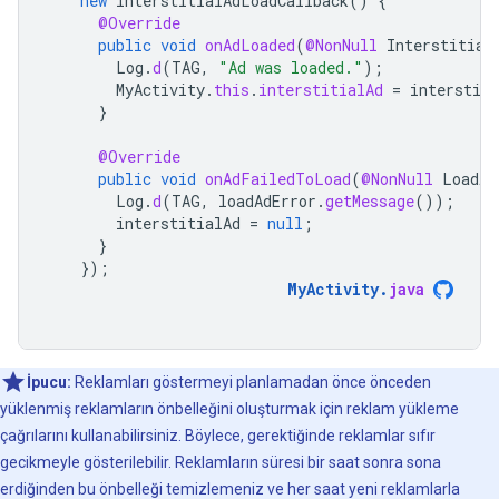
new
InterstitialAdLoadCallback
()
{
@Override
public
void
onAdLoaded
(
@NonNull
Interstitial
Log
.
d
(
TAG
,
"Ad was loaded."
);
MyActivity
.
this
.
interstitialAd
=
interstiti
}
@Override
public
void
onAdFailedToLoad
(
@NonNull
LoadAd
Log
.
d
(
TAG
,
loadAdError
.
getMessage
());
interstitialAd
=
null
;
}
});
MyActivity
.
java
İpucu:
Reklamları göstermeyi planlamadan önce önceden
yüklenmiş reklamların önbelleğini oluşturmak için reklam yükleme
çağrılarını kullanabilirsiniz. Böylece, gerektiğinde reklamlar sıfır
gecikmeyle gösterilebilir. Reklamların süresi bir saat sonra sona
erdiğinden bu önbelleği temizlemeniz ve her saat yeni reklamlarla