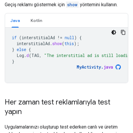
Geçiş reklamı göstermek için
show
yöntemini kullanın.
Java
Kotlin
if
(
interstitialAd
!=
null
)
{
interstitialAd
.
show
(
this
);
}
else
{
Log
.
d
(
TAG
,
"The interstitial ad is still loading
}
MyActivity
.
java
Her zaman test reklamlarıyla test
yapın
Uygulamalarınızı oluşturup test ederken canlı ve üretim