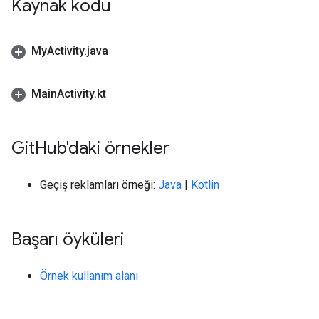
Kaynak kodu
My
Activity
.
java
Main
Activity
.
kt
Git
Hub'daki örnekler
Geçiş reklamları örneği:
Java
|
Kotlin
Başarı öyküleri
Örnek kullanım alanı