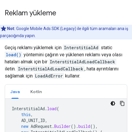
Reklam yükleme
Not:
Google Mobile Ads SDK (Legacy)
ile ilgili tüm aramaları ana iş
parçacığında yapın.
Geçiş reklamı yüklemek için
InterstitialAd
static
load()
yöntemini çağırın ve yüklenen reklamı veya olası
hataları almak için bir
InterstitialAdLoadCallback
iletin.
InterstitialAdLoadCallback
, hata ayrıntılarını
sağlamak için
LoadAdError
kullanır.
Java
Kotlin
InterstitialAd
.
load
(
this
,
AD_UNIT_ID
,
new
AdRequest
.
Builder
().
build
(),