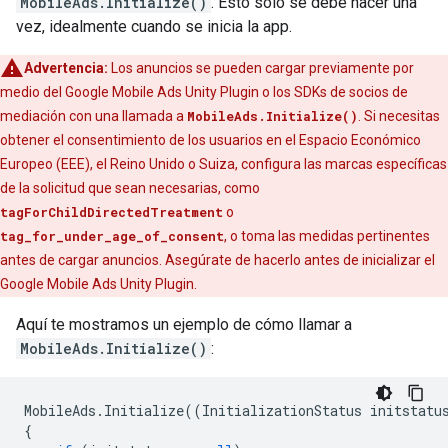
MobileAds.Initialize()
. Esto solo se debe hacer una
vez, idealmente cuando se inicia la app.
Advertencia:
Los anuncios se pueden cargar previamente por
medio del
Google Mobile Ads Unity Plugin
o los SDKs de socios de
mediación con una llamada a
MobileAds.Initialize()
. Si necesitas
obtener el consentimiento de los usuarios en el Espacio Económico
Europeo (EEE), el Reino Unido o Suiza, configura las marcas específicas
de la solicitud que sean necesarias, como
tagForChildDirectedTreatment
o
tag_for_under_age_of_consent
, o toma las medidas pertinentes
antes de cargar anuncios. Asegúrate de hacerlo antes de inicializar el
Google Mobile Ads Unity Plugin
.
Aquí te mostramos un ejemplo de cómo llamar a
MobileAds.Initialize()
:
MobileAds
.
Initialize
((
InitializationStatus
initstatu
{