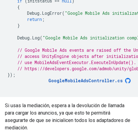
if
(
initstatus
==
null
)
{
Debug
.
LogError
(
"Google Mobile Ads initializa
return
;
}
Debug
.
Log
(
"Google Mobile Ads initialization comp
// Google Mobile Ads events are raised off the U
// access UnityEngine objects after initializati
// use MobileAdsEventExecutor.ExecuteInUpdate().
// https://developers.google.com/admob/unity/glo
});
GoogleMobileAdsController
.
cs
Si usas la mediación, espera a la devolución de llamada
para cargar los anuncios, ya que esto te permitirá
asegurarte de que se inicialicen todos los adaptadores de
mediación.