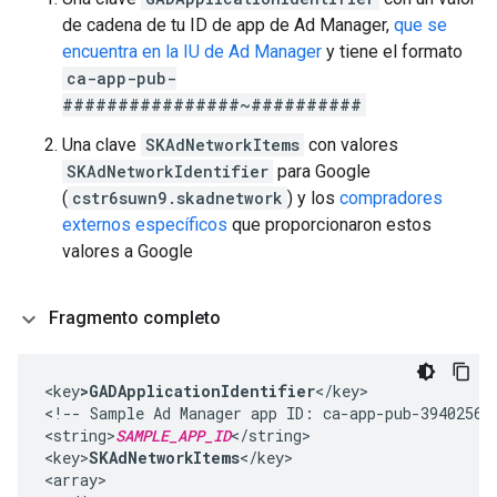
de cadena de tu ID de app de Ad Manager,
que se
encuentra en la IU de Ad Manager
y tiene el formato
ca-app-pub-
################~##########
Una clave
SKAdNetworkItems
con valores
SKAdNetworkIdentifier
para Google
(
cstr6suwn9.skadnetwork
) y los
compradores
externos específicos
que proporcionaron estos
valores a Google
Fragmento completo
<key
>GADApplicationIdentifier
</key>

<!-- Sample Ad Manager app ID: ca-app-pub-394025609
<string>
SAMPLE_APP_ID
</string>

<key>
SKAdNetworkItems
</key>

<array>
