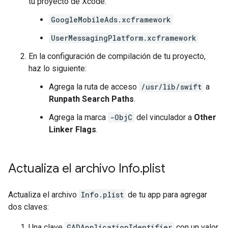
tu proyecto de Xcode:
GoogleMobileAds.xcframework
UserMessagingPlatform.xcframework
En la configuración de compilación de tu proyecto,
haz lo siguiente:
Agrega la ruta de acceso
/usr/lib/swift
a
Runpath Search Paths
.
Agrega la marca
-ObjC
del vinculador a
Other
Linker Flags
.
Actualiza el archivo Info
.
plist
Actualiza el archivo
Info.plist
de tu app para agregar
dos claves:
Una clave
GADApplicationIdentifier
con un valor