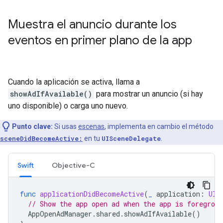
Muestra el anuncio durante los
eventos en primer plano de la app
Cuando la aplicación se activa, llama a
showAdIfAvailable()
para mostrar un anuncio (si hay
uno disponible) o carga uno nuevo.
Punto clave:
Si usas
escenas
, implementa en cambio el método
sceneDidBecomeActive:
en tu
UISceneDelegate
.
Swift
Objective-C
func
applicationDidBecomeActive
(
_
application
:
UIA
// Show the app open ad when the app is foregroun
AppOpenAdManager
.
shared
.
showAdIfAvailable
()