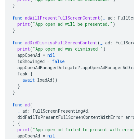
}
func
adWillPresentFullScreenContent
(
_
ad
:
FullScre
print
(
"App open ad will be presented."
)
}
func
adDidDismissFullScreenContent
(
_
ad
:
FullScree
print
(
"App open ad was dismissed."
)
appOpenAd
=
nil
isShowingAd
=
false
appOpenAdManagerDelegate
?.
appOpenAdManagerAdDidC
Task
{
await
loadAd
()
}
}
func
ad
(
_
ad
:
FullScreenPresentingAd
,
didFailToPresentFullScreenContentWithError
error
)
{
print
(
"App open ad failed to present with error:
appOpenAd
=
nil