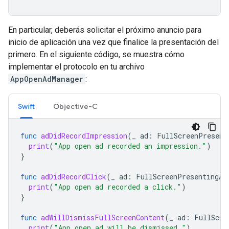
En particular, deberás solicitar el próximo anuncio para
inicio de aplicación una vez que finalice la presentación del
primero. En el siguiente código, se muestra cómo
implementar el protocolo en tu archivo
AppOpenAdManager
:
Swift
Objective-C
func
adDidRecordImpression
(
_
ad
:
FullScreenPresent
print
(
"App open ad recorded an impression."
)
}
func
adDidRecordClick
(
_
ad
:
FullScreenPresentingAd
print
(
"App open ad recorded a click."
)
}
func
adWillDismissFullScreenContent
(
_
ad
:
FullScre
print
(
"App open ad will be dismissed."
)