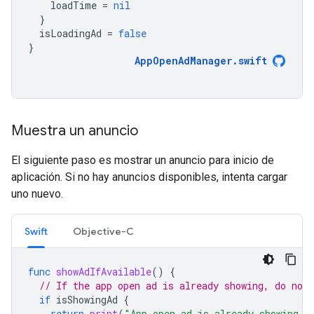
loadTime
=
nil
}
isLoadingAd
=
false
}
AppOpenAdManager
.
swift
Muestra un anuncio
El siguiente paso es mostrar un anuncio para inicio de
aplicación. Si no hay anuncios disponibles, intenta cargar
uno nuevo.
Swift
Objective-C
func
showAdIfAvailable
()
{
// If the app open ad is already showing, do not 
if
isShowingAd
{
return
print
(
"App open ad is already showing."