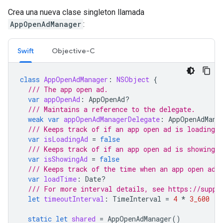
Crea una nueva clase singleton llamada
AppOpenAdManager
:
Swift
Objective-C
class
AppOpenAdManager
:
NSObject
{
/// The app open ad.
var
appOpenAd
:
AppOpenAd
?
/// Maintains a reference to the delegate.
weak
var
appOpenAdManagerDelegate
:
AppOpenAdMana
/// Keeps track of if an app open ad is loading.
var
isLoadingAd
=
false
/// Keeps track of if an app open ad is showing.
var
isShowingAd
=
false
/// Keeps track of the time when an app open ad 
var
loadTime
:
Date
?
/// For more interval details, see https://suppo
let
timeoutInterval
:
TimeInterval
=
4
*
3_600
static
let
shared
=
AppOpenAdManager
()