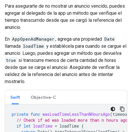
Para asegurarte de no mostrar un anuncio vencido, puedes
agregar al delegado de la app un método que verifique el
tiempo transcurrido desde que se cargó la referencia del
anuncio.
En
AppOpenAdManager
, agrega una propiedad
Date
llamada
loadTime
y establécela para cuando se cargue el
anuncio. Luego, puedes agregar un método que devuelva
true
si transcurre menos de cierta cantidad de horas
desde que se carga el anuncio. Asegúrate de verificar la
validez de la referencia del anuncio antes de intentar
mostrarlo.
Swift
Objective-C
private
func
wasLoadTimeLessThanNHoursAgo
(
timeoutI
// Check if ad was loaded more than n hours ago.
if
let
loadTime
=
loadTime
{
return
Date
().
timeIntervalSince
(
loadTime
)
 < 
ti