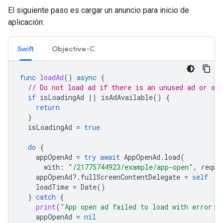
El siguiente paso es cargar un anuncio para inicio de
aplicación:
Swift
Objective-C
func
loadAd
()
async
{
// Do not load ad if there is an unused ad or one
if
isLoadingAd
||
isAdAvailable
()
{
return
}
isLoadingAd
=
true
do
{
appOpenAd
=
try
await
AppOpenAd
.
load
(
with
:
"/21775744923/example/app-open"
,
reque
appOpenAd
?.
fullScreenContentDelegate
=
self
loadTime
=
Date
()
}
catch
{
print
(
"App open ad failed to load with error: 
appOpenAd
=
nil