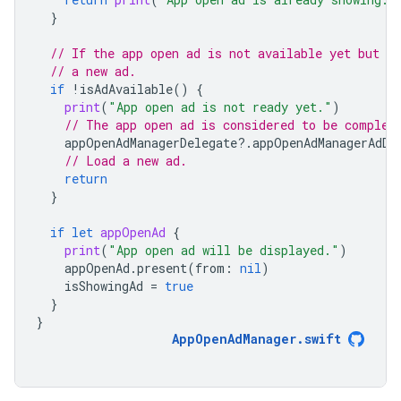
}
// If the app open ad is not available yet but is
// a new ad.
if
!
isAdAvailable
()
{
print
(
"App open ad is not ready yet."
)
// The app open ad is considered to be complet
appOpenAdManagerDelegate
?.
appOpenAdManagerAdDi
// Load a new ad.
return
}
if
let
appOpenAd
{
print
(
"App open ad will be displayed."
)
appOpenAd
.
present
(
from
:
nil
)
isShowingAd
=
true
}
}
AppOpenAdManager
.
swift