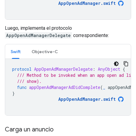
AppOpenAdManager
.
swift
Luego, implementa el protocolo
AppOpenAdManagerDelegate
correspondiente:
Swift
Objective-C
protocol
AppOpenAdManagerDelegate
:
AnyObject
{
/// Method to be invoked when an app open ad lif
/// show).
func
appOpenAdManagerAdDidComplete
(
_
appOpenAdMa
}
AppOpenAdManager
.
swift
Carga un anuncio