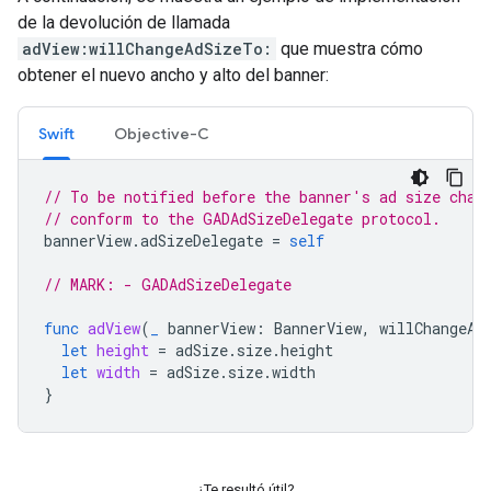
de la devolución de llamada
adView:willChangeAdSizeTo:
que muestra cómo
obtener el nuevo ancho y alto del banner:
Swift
Objective-C
// To be notified before the banner's ad size chan
// conform to the GADAdSizeDelegate protocol.
bannerView
.
adSizeDelegate
=
self
// MARK: - GADAdSizeDelegate
func
adView
(
_
bannerView
:
BannerView
,
willChangeAd
let
height
=
adSize
.
size
.
height
let
width
=
adSize
.
size
.
width
}
¿Te resultó útil?