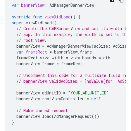
var
bannerView
:
AdManagerBannerView
!
override
func
viewDidLoad
()
{
super
.
viewDidLoad
()
// Create the GAMBannerView and set its width to
// app. In this example, the width is set to the
// root view.
bannerView
=
AdManagerBannerView
(
adSize
:
AdSizeF
var
frameRect
=
bannerView
.
frame
frameRect
.
size
.
width
=
view
.
bounds
.
width
bannerView
.
frame
=
frameRect
// Uncomment this code for a multisize fluid req
// bannerView.validAdSizes = [nsValue(for: AdSiz
bannerView
.
adUnitID
=
"YOUR_AD_UNIT_ID"
bannerView
.
rootViewController
=
self
// Make the ad request.
bannerView
.
load
(
AdManagerRequest
())
}