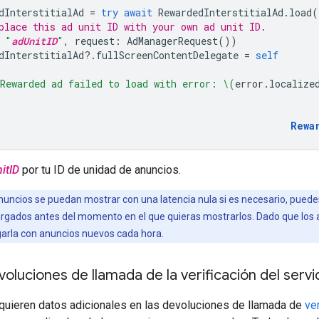
dInterstitialAd
=
try
await
RewardedInterstitialAd
.
load
(
place this ad unit ID with your own ad unit ID.
"
adUnitID
"
,
request
:
AdManagerRequest
())
dInterstitialAd
?.
fullScreenContentDelegate
=
self
Rewarded ad failed to load with error: 
\(
error
.
localize
Rewa
itID
por tu ID de unidad de anuncios.
nuncios se puedan mostrar con una latencia nula si es necesario, pued
rgados antes del momento en el que quieras mostrarlos. Dado que los 
garla con anuncios nuevos cada hora.
evoluciones de llamada de la verificación del servi
quieren datos adicionales en las devoluciones de llamada de
ve