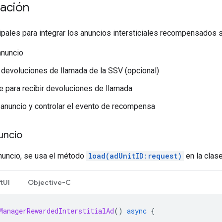
ación
pales para integrar los anuncios intersticiales recompensados s
anuncio
s devoluciones de llamada de la SSV (opcional)
e para recibir devoluciones de llamada
 anuncio y controlar el evento de recompensa
uncio
anuncio, se usa el método
load(adUnitID:request)
en la clas
tUI
Objective-C
ManagerRewardedInterstitialAd
()
async
{