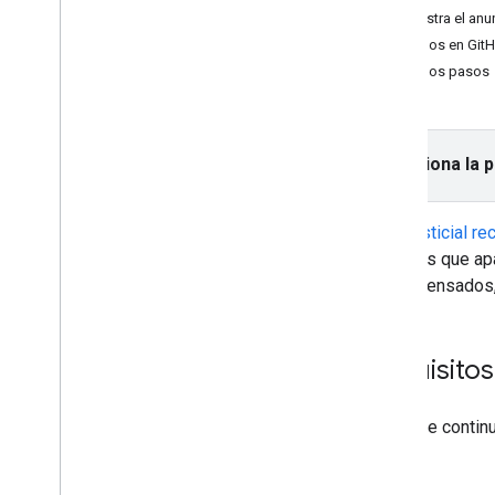
Banner
Muestra el anu
Intersticial
Ejemplos en Git
Nativo
Próximos pasos
Recompensado
Anuncios intersticiales
recompensados
Selecciona la 
Integra la mediación
Configura la mediación
El
intersticial 
Elige fuentes de anuncios
anuncios que apa
Integra fuentes de anuncios
recompensados, 
Soluciona problemas relacionados con
la licitación
Crea eventos personalizados
Requisitos
Controla la privacidad
Estrategias
Antes de continu
Modos de publicación de anuncios
Divulgación de datos en App Store