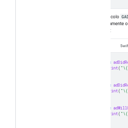
El protocolo
GA
correctamente o 
anuncio:
Swift
Swif
func
adDidR
print
(
"
\(
}
func
adDidR
print
(
"
\(
}
func
adWill
print
(
"
\(
}