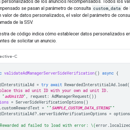
s personalizados de los anuncios recompensados. Todos los val
mpensado se pasan al parámetro de consulta
custom_data
de 
 valor de datos personalizados, el valor del parámetro de consu
amada de la SSV.
stra de código indica cómo establecer datos personalizados en u
tes de solicitar un anuncio.
ective-C
c
validateAdManagerServerSideVerification
()
async
{
dInterstitialAd
=
try
await
RewardedInterstitialAd
.
load
(
place this ad unit ID with your own ad unit ID.
"
adUnitID
"
,
request
:
AdManagerRequest
())
ions
=
ServerSideVerificationOptions
()
.
customRewardText
=
""
SAMPLE_CUSTOM_DATA_STRING
""
dInterstitialAd
?.
serverSideVerificationOptions
=
options
Rewarded ad failed to load with error: 
\(
error
.
localize