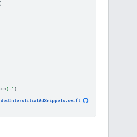
{
ion
)
."
)
rdedInterstitialAdSnippets
.
swift