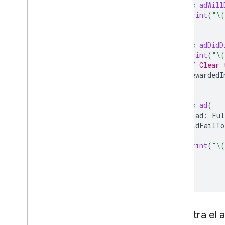
func
adWill
print
(
"
\(
}
func
adDidD
print
(
"
\(
// Clear 
rewardedI
}
func
ad
(
_
ad
:
Ful
didFailTo
)
{
print
(
"
\(
}
Muestra el 