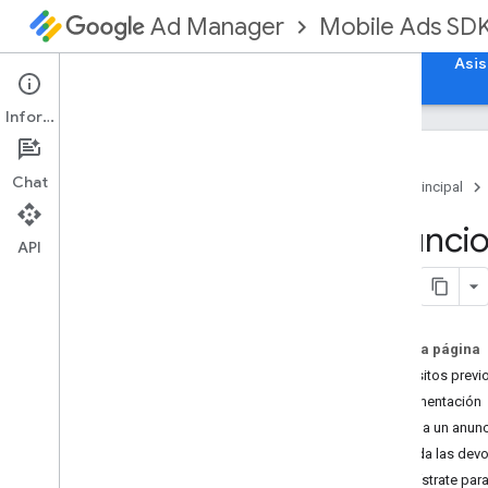
Mobile Ads SD
Ad Manager
Guías
Referencia
Descargar
Ejemplos
Asis
Información
Chat
Página principal
Configura Google Mobile Ads SDK
Anuncio
Notas de la versión
API
Baja y descontinuación
Migra de una versión a otra del SDK
Habilita los anuncios de prueba
En esta página
Renderización de anuncios en el i
Phone
X
Requisitos previ
Usa las habilidades del agente
Implementación
Carga un anun
Elige un formato de anuncios
Valida las devo
Anuncios para inicio de aplicación
Regístrate par