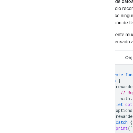
función de dato
de anuncio reco
establece ningún
devolución de ll
La siguiente mue
recompensado an
Swift
Obj
private
fun
do
{
rewarde
// Re
with
:
let
opt
options
rewarde
}
catch
{
print
(
"