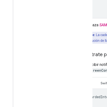
}
}
Reemplaza
SAM
Punto clave:
La cade
desde la devolución de l
Regístrate p
Para recibir not
fullScreenCo
Swift
Swif
rewardedInt