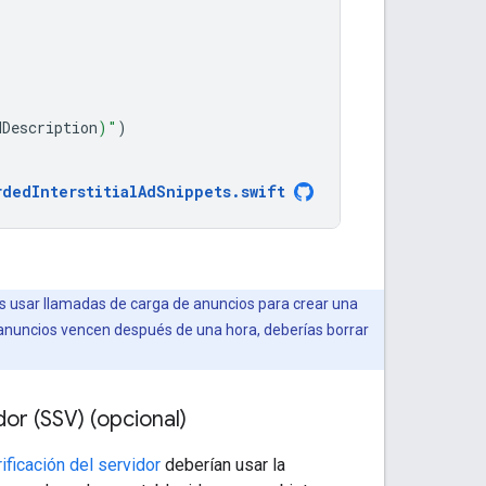
dDescription
)
"
)
rdedInterstitialAdSnippets
.
swift
es usar llamadas de carga de anuncios para crear una
anuncios vencen después de una hora, deberías borrar
dor (SSV) (opcional)
rificación del servidor
deberían usar la