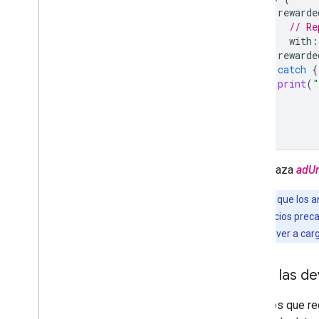
rewarde
Acceso directo a Ad Exchange
// Re
Metadatos de anuncios
with
:
Combina anuncios nativos y de banner
rewarde
Configuración global
}
catch
{
Ingresos publicitarios a nivel de
print
(
"
impresión
}
MRAID
}
Segmentación
Open Measurement (OM)
Navegadores integrados en la app
Reemplaza
adUn
Nota:
Para que los a
caché de anuncios preca
esa caché y volver a car
Valida las d
Las apps que re