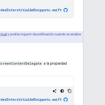
rdedInterstitialAdSnippets
.
swift
ntual
y podría requerir decodificación cuando se analice
ScreenContentDelegate
a la propiedad
rdedInterstitialAdSnippets
.
swift