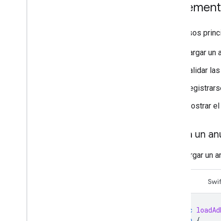
Seguridad de transporte de apps
Implement
Política de datos de ubicación precisa
Leyes de privacidad estatales de EE
.
Los pasos princi
UU
.
SDK de User Messaging Platform
Cargar un 
(UMP)
Validar la
Soluciona problemas con los
anuncios
Registrars
Administra el inspector de anuncios
Mostrar el
Prueba los tipos de creatividades
Errores de carga de anuncios
Información de la respuesta
Carga un an
Registra el ID de la respuesta del
anuncio en Crashlytics
Para cargar un 
Seguimiento de red
Herramientas de vista previa y
Swift
Swif
publicación de creatividades
Optimización
func
loadAd
Precarga de anuncios
do
{