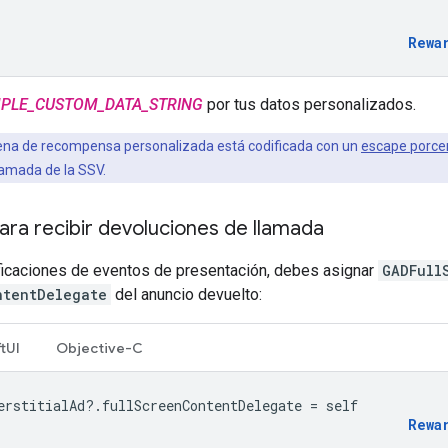
Rewa
PLE_CUSTOM_DATA_STRING
por tus datos personalizados.
na de recompensa personalizada está codificada con un
escape porce
lamada de la SSV.
ara recibir devoluciones de llamada
ificaciones de eventos de presentación, debes asignar
GADFull
ntentDelegate
del anuncio devuelto:
tUI
Objective-C
erstitialAd
?.
fullScreenContentDelegate
=
self
Rewa