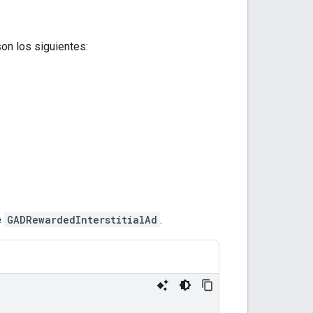
on los siguientes:
e
GADRewardedInterstitialAd
.