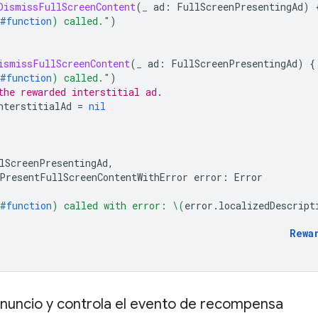
DismissFullScreenContent
(
_
ad
:
FullScreenPresentingAd
)
#function
)
 called."
)
ismissFullScreenContent
(
_
ad
:
FullScreenPresentingAd
)
{
#function
)
 called."
)
the rewarded interstitial ad.
nterstitialAd
=
nil
lScreenPresentingAd
,
PresentFullScreenContentWithError
error
:
Error
#function
)
 called with error: 
\(
error
.
localizedDescript
Rewa
anuncio y controla el evento de recompensa