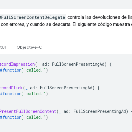
DFullScreenContentDelegate
controla las devoluciones de l
con errores, y cuando se descarta. El siguiente código muestra 
tUI
Objective-C
ecordImpression
(
_
ad
:
FullScreenPresentingAd
)
{
#function
)
 called."
)
ecordClick
(
_
ad
:
FullScreenPresentingAd
)
{
#function
)
 called."
)
PresentFullScreenContent
(
_
ad
:
FullScreenPresentingAd
)
#function
)
 called."
)