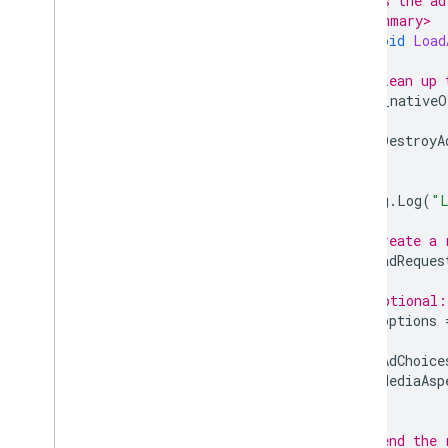
/// Loads the ad
/// </summary>
public
void
Load
{
// Clean up 
if
(
_nativeO
{
DestroyA
}
Debug
.
Log
(
"L
// Create a 
var
adReques
// Optional:
var
options
{
AdChoice
MediaAsp
};
// Send the 