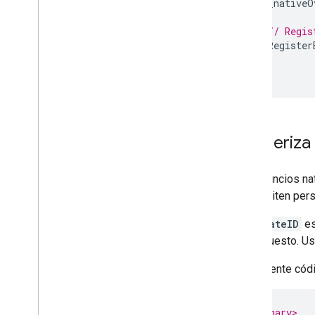
_nativeO
// Regis
Register
});
}
Renderiza 
Los anuncios na
te permiten pers
TemplateID
es
superpuesto. Us
El siguiente cód
/// <summary>