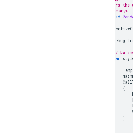
/// Renders the 
/// </summary>
public
void
Rend
{
if
(
_nativeO
{
Debug
.
Lo
// Defin
var
styl
{
Temp
Main
Call
{
}
};