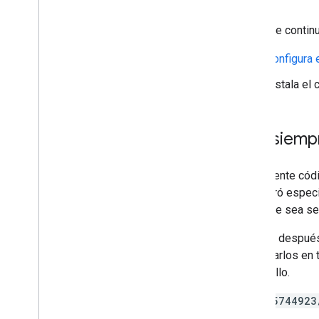
Controla la privacidad
Modos de publicación de anuncios
Antes de continua
Estrategias
Divulgación de datos en App Store
Configura 
Divulgación de datos de Google Play
Instala el
Leyes de privacidad estatales de EE
.
UU
.
SDK de User Messaging Platform
(UMP)
Haz siemp
Soluciona problemas con los
anuncios
El siguiente cód
Administra el inspector de anuncios
configuró especi
Errores de carga de anuncios
hace que sea se
Información de la respuesta
Aun así, después
Registra el ID de la respuesta del
anuncio en Crashlytics
para usarlos en
desarrollo.
Optimización
/21775744923
Precarga de anuncios