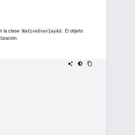
n la clase
NativeOverlayAd
. El objeto
lización.