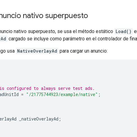
anuncio nativo superpuesto
anuncio nativo superpuesto, se usa el método estático
Load()
e
yAd
cargado se incluye como parámetro en el controlador de fina
digo usa
NativeOverlayAd
para cargar un anuncio:
is configured to always serve test ads.
adUnitId
=
"/21775744923/example/native"
;
erlayAd
_nativeOverlayAd
;