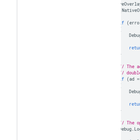
NativeOverla
(
NativeO
{
if
(
erro
{
Debu
retu
}
// The a
// doubl
if
(
ad
=
{
Debu
retu
}
// The o
Debug
.
Lo