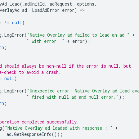
yAd
.
Load
(
_adUnitId
,
adRequest
,
options
,
verlayAd
ad
,
LoadAdError
error
)
=
r
!=
null
)
g
.
LogError
(
"Native Overlay ad failed to load an ad "
+
" with error: "
+
error
);
rn
;
d should always be non-null if the error is null, but
e-check to avoid a crash.
=
null
)
g
.
LogError
(
"Unexpected error: Native Overlay ad load ev
" fired with null ad and null error."
);
rn
;
peration completed successfully.
g
(
"Native Overlay ad loaded with response : "
+
ad
.
GetResponseInfo
());