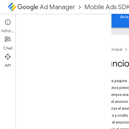
Mobile Ads SD
Ad Manager
Guías
Referencia
Descargar
Ejemplos
Asis
Información
Chat
Página principal
Configura Google Mobile Ads Unity
Anuncio
Plugin
API
Baja y descontinuación
Migra de una versión a otra del SDK
En esta página
Habilita los anuncios de prueba
Requisitos previ
Compila Unity para Android
Haz siempre una
Resuelve errores de mediación del
Carga el anuncio
tiempo de ejecución en i
OS
Renderiza el anun
Optimiza la inicialización y la carga de
anuncios
Muestra y oculta
Instala el SDK de nueva generación
Oculta el anunci
de GMA