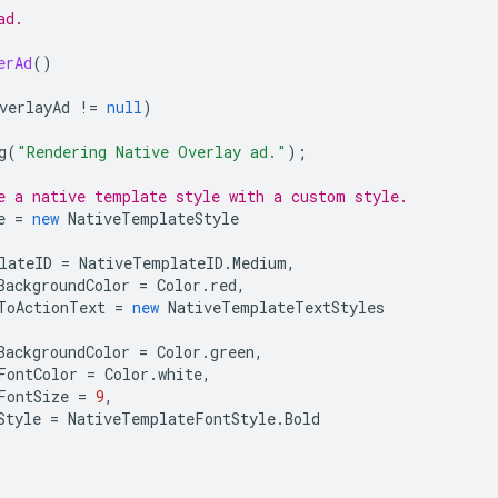
ad.
erAd
()
verlayAd
!=
null
)
g
(
"Rendering Native Overlay ad."
);
e a native template style with a custom style.
e
=
new
NativeTemplateStyle
lateID
=
NativeTemplateID
.
Medium
,
BackgroundColor
=
Color
.
red
,
ToActionText
=
new
NativeTemplateTextStyles
BackgroundColor
=
Color
.
green
,
FontColor
=
Color
.
white
,
FontSize
=
9
,
Style
=
NativeTemplateFontStyle
.
Bold