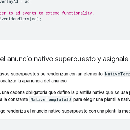
verlayAd
=
ad
;
ter to ad events to extend functionality.
EventHandlers
(
ad
);
el anuncio nativo superpuesto y asígnale 
tivos superpuestos se renderizan con un elemento
NativeTem
onalizar la apariencia del anuncio.
 una cadena obligatoria que define la plantilla nativa que se usa 
a la constante
NativeTemplateID
para elegir una plantilla nat
igo renderiza el anuncio nativo superpuesto con una plantilla med