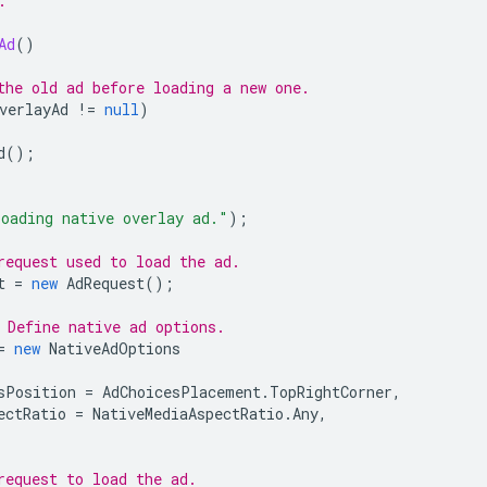
.
Ad
()
the old ad before loading a new one.
verlayAd
!=
null
)
d
();
oading native overlay ad."
);
request used to load the ad.
t
=
new
AdRequest
();
 Define native ad options.
=
new
NativeAdOptions
sPosition
=
AdChoicesPlacement
.
TopRightCorner
,
ectRatio
=
NativeMediaAspectRatio
.
Any
,
request to load the ad.