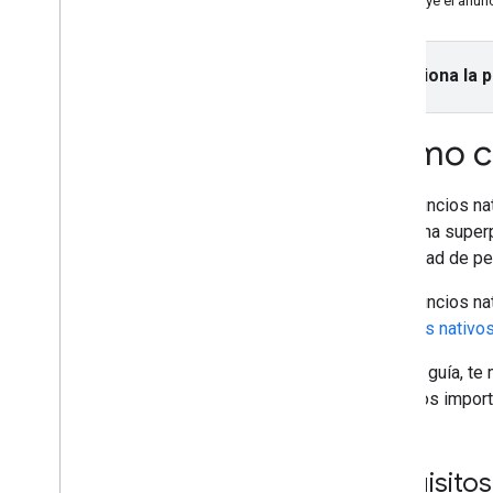
Destruye el anun
Elige un formato de anuncios
Anuncios para inicio de aplicación
Selecciona la 
Banner
Intersticial
Cómo c
Anuncios nativos superpuestos
Anuncios nativos (obsoleto)
Recompensado
Los anuncios na
Anuncios intersticiales
como una superpo
recompensados
capacidad de per
Integra la mediación
Los anuncios nat
Configura la mediación
anuncios nativo
Elige fuentes de anuncios
En esta guía, t
Integra fuentes de anuncios
aspectos import
Soluciona problemas relacionados con
la licitación
Crea eventos personalizados
Requisitos