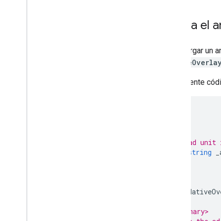
Configuración global
Ingresos publicitarios a nivel de
impresión
Carga el 
Verificación del servidor
Segmentación
Para cargar un 
NativeOverla
El siguiente có
// This ad unit 
private
string
_
private
NativeOv
/// <summary>