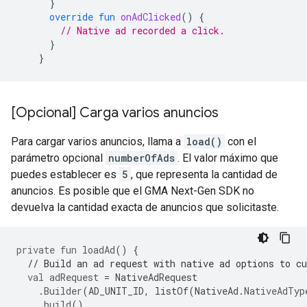
}
override
fun
onAdClicked
()
{
// Native ad recorded a click.
}
}
[Opcional] Carga varios anuncios
Para cargar varios anuncios, llama a
load()
con el
parámetro opcional
numberOfAds
. El valor máximo que
puedes establecer es
5
, que representa la cantidad de
anuncios. Es posible que el
GMA Next-Gen SDK
no
devuelva la cantidad exacta de anuncios que solicitaste.
private
fun
loadAd
()
{
// Build an ad request with native ad options to c
val
adRequest
=
NativeAdRequest
.
Builder
(
AD_UNIT_ID
,
listOf
(
NativeAd
.
NativeAdTyp
.
build
()