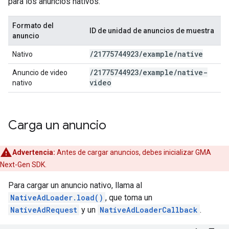
para los anuncios nativos:
Formato del
ID de unidad de anuncios de muestra
anuncio
/
21775744923
/
example
/
native
Nativo
/
21775744923
/
example
/
native-
Anuncio de video
video
nativo
Carga un anuncio
Advertencia:
Antes de cargar anuncios, debes inicializar
GMA
Next-Gen SDK
.
Para cargar un anuncio nativo, llama al
NativeAdLoader.load()
, que toma un
NativeAdRequest
y un
NativeAdLoaderCallback
.