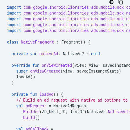
import
com.google.android.libraries.ads.mobile.sdk.c
import
com.google.android.libraries.ads.mobile.sdk.n
import
com.google.android.libraries.ads.mobile.sdk.n
import
com.google.android.libraries.ads.mobile.sdk.n
import
com.google.android.libraries.ads.mobile.sdk.n
class
NativeFragment
:
Fragment
()
{
private
var
nativeAd
:
NativeAd? 
=
null
override
fun
onViewCreated
(
view
:
View
,
savedInstan
super
.
onViewCreated
(
view
,
savedInstanceState
)
loadAd
()
}
private
fun
loadAd
()
{
// Build an ad request with native ad options to
val
adRequest
=
NativeAdRequest
.
Builder
(
AD_UNIT_ID
,
listOf
(
NativeAd
.
NativeAdT
.
build
()
val
adCallback
=