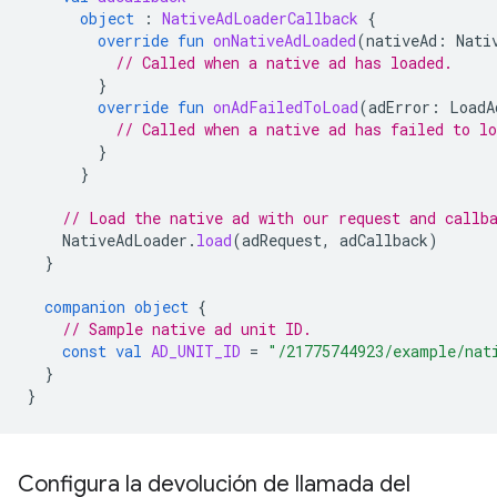
object
:
NativeAdLoaderCallback
{
override
fun
onNativeAdLoaded
(
nativeAd
:
Nati
// Called when a native ad has loaded.
}
override
fun
onAdFailedToLoad
(
adError
:
LoadA
// Called when a native ad has failed to lo
}
}
// Load the native ad with our request and callb
NativeAdLoader
.
load
(
adRequest
,
adCallback
)
}
companion
object
{
// Sample native ad unit ID.
const
val
AD_UNIT_ID
=
"/21775744923/example/nat
}
}
Configura la devolución de llamada del