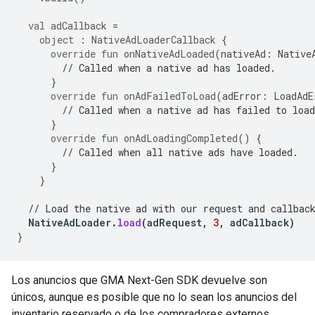
val
adCallback
=
object
:
NativeAdLoaderCallback
{
override
fun
onNativeAdLoaded
(
nativeAd
:
Native
// Called when a native ad has loaded.
}
override
fun
onAdFailedToLoad
(
adError
:
LoadAdE
// Called when a native ad has failed to load
}
override
fun
onAdLoadingCompleted
()
{
// Called when all native ads have loaded.
}
}
// Load the native ad with our request and callbac
NativeAdLoader
.
load
(
adRequest
,
3
,
adCallback
)
}
Los anuncios que
GMA Next-Gen SDK
devuelve son
únicos, aunque es posible que no lo sean los anuncios del
inventario reservado o de los compradores externos.