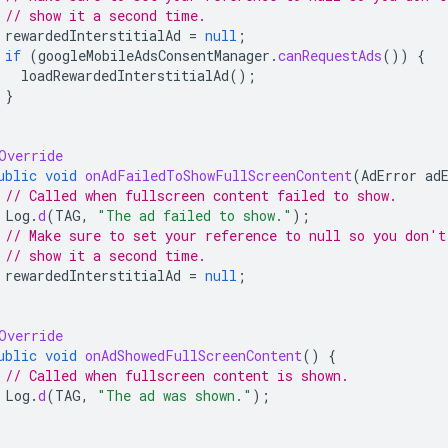
// show it a second time.
rewardedInterstitialAd
=
null
;
if
(
googleMobileAdsConsentManager
.
canRequestAds
())
{
loadRewardedInterstitialAd
();
}
Override
ublic
void
onAdFailedToShowFullScreenContent
(
AdError
ad
// Called when fullscreen content failed to show.
Log
.
d
(
TAG
,
"The ad failed to show."
);
// Make sure to set your reference to null so you don't
// show it a second time.
rewardedInterstitialAd
=
null
;
Override
ublic
void
onAdShowedFullScreenContent
()
{
// Called when fullscreen content is shown.
Log
.
d
(
TAG
,
"The ad was shown."
);