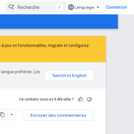
/
Connexion
 jour et fonctionnalités,
migrate
et
configurez-
e langue préférée. Les
Ce contenu vous a-t-il été utile ?
Envoyer des commentaires