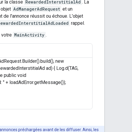
r la classe
RewardedInterstitialAd
. La
 objet
AdManagerAdRequest
et un
t de l'annonce réussit ou échoue. L'objet
ewardedInterstitialAdLoaded
rappel.
 votre
MainActivity
.
dRequest.Builder().build(), new
wardedInterstitialAd ad) { Log.d(TAG,
e public void
 " + loadAdError.getMessage());
nnonces préchargées avant de les diffuser. Ainsi, les