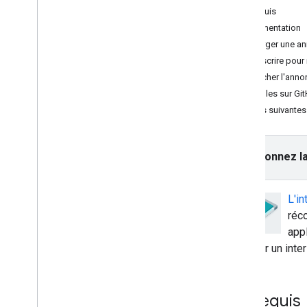
Choisir un format d'annonce
Prérequis
Annonce à l'ouverture
Implémentation
Bannière
Charger une a
Interstitiel
S'inscrire pour
Natif
Afficher l'ann
Accordé
Exemples sur Gi
Interstitiel avec récompense
Étapes suivantes
Intégrer la médiation
Configurer la médiation
Sélectionnez la
Choisir des sources d'annonces
Intégrer des sources d'annonces
L'in
Résoudre les problèmes liés aux
enchères
réc
Créer des événements personnalisés
appl
regarder un inte
Contrôler la confidentialité
Strategies
Modes de diffusion d'annonces
Prérequis