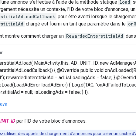
'une annonce s'effectue à l'aide de la méthode statique
load
su
gement nécessite un contexte, l'ID de votre bloc d'annonces, un
rstitialAdLoadCallback
pour être averti lorsque le chargemen
rstitialAd
chargé est fourni en tant que paramètre dans le
onR
nt montre comment charger un
RewardedInterstitialAd
dans
in
rstitialAd.load( MainActivity.this, AD_UNIT_ID, new AdManagerA
rstitialAdLoadCallback() { @Override public void onAdLoaded(Re
); rewardedInterstitialAd = ad; isLoadingAds = false; } @Overrid
Load(LoadAdError loadAdError) { Log.d(TAG, "onAdFailedToLoad:
stitialAd = null; isLoadingAds = false; } });
java
UNIT_ID
par l'ID de votre bloc d'annonces.
z utiliser des appels de chargement d'annonces pour créer un cache d'a