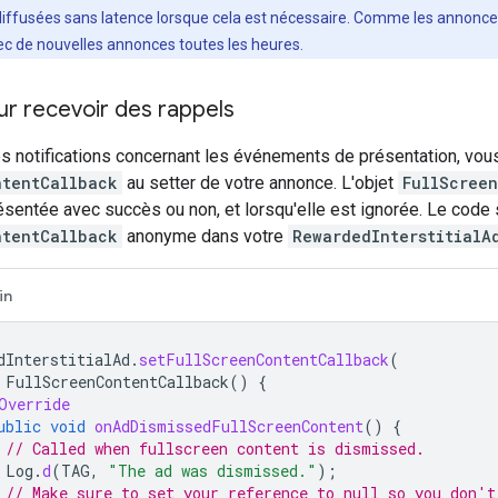
iffusées sans latence lorsque cela est nécessaire. Comme les annonces
ec de nouvelles annonces toutes les heures.
our recevoir des rappels
s notifications concernant les événements de présentation, vou
ntentCallback
au setter de votre annonce. L'objet
FullScree
ésentée avec succès ou non, et lorsqu'elle est ignorée. Le code
ntentCallback
anonyme dans votre
RewardedInterstitialA
in
dInterstitialAd
.
setFullScreenContentCallback
(
FullScreenContentCallback
()
{
Override
ublic
void
onAdDismissedFullScreenContent
()
{
// Called when fullscreen content is dismissed.
Log
.
d
(
TAG
,
"The ad was dismissed."
);
// Make sure to set your reference to null so you don't