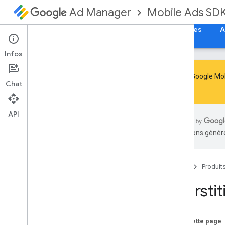
Mobile Ads SD
Ad Manager
Guides
Référence
Télécharger
Exemples
A
Infos
Le SDK Google Mob
Chat
le
.
Gérer l'arrêt et l'obsolescence du SDK
Migrer vers le SDK GMA Next-Gen
API
Configurer le SDK Google Mobile Ads
traductions généré
(ancienne version)
Notes de version
Migrer les versions du SDK
Accueil
Produit
Activer les annonces test
Optimiser l'initialisation et le
Intersti
chargement des annonces
Utiliser des outils d'IA
Sur cette page