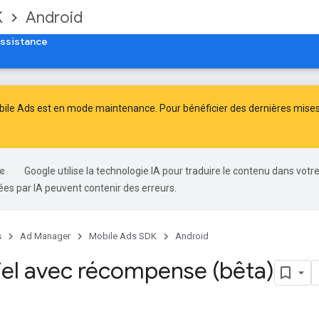
K
Android
ssistance
ile Ads est en mode maintenance. Pour bénéficier des dernières mises à
Google utilise la technologie IA pour traduire le contenu dans votr
es par IA peuvent contenir des erreurs.
s
Ad Manager
Mobile Ads SDK
Android
tiel avec récompense (bêta)