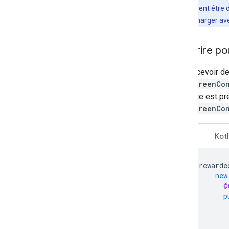
annonces peuvent être d
cache et le recharger av
S'inscrire p
Pour recevoir de
FullScreenCo
l'annonce est pr
FullScreenCo
Java
Kotl
rewarde
new
@
p