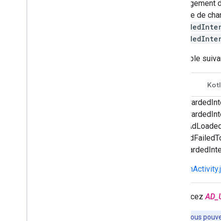
Le chargement d
Préchargement des annonces
méthode de char
Accès direct à Ad Exchange
RewardedInte
Métadonnées d'annonce
RewardedInte
Combiner les annonces natives et les
bannières
L'exemple suiva
Paramètres généraux
Revenus publicitaires au niveau des
impressions
Java
Kotl
MRAID
RewardedInte
Ciblage
RewardedInte
Open Measurement
"onAdLoaded"
Navigateurs intégrés dans les
onAdFailedTo
applications
rewardedInter
MainActivity.
Remplacez
AD_
Conseil
: Vous pouve