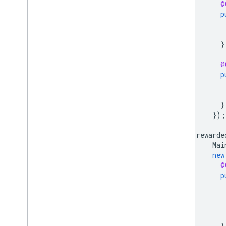
@
p
}
@
p
}
});
rewarde
Mai
new
@
p
}