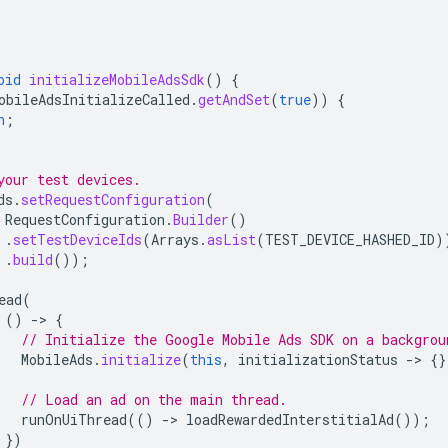
oid
initializeMobileAdsSdk
()
{
obileAdsInitializeCalled
.
getAndSet
(
true
))
{
n
;
your test devices.
ds
.
setRequestConfiguration
(
RequestConfiguration
.
Builder
()
.
setTestDeviceIds
(
Arrays
.
asList
(
TEST_DEVICE_HASHED_ID
)
.
build
());
ead
(
()
-
>
{
// Initialize the Google Mobile Ads SDK on a backgrou
MobileAds
.
initialize
(
this
,
initializationStatus
-
>
{}
// Load an ad on the main thread.
runOnUiThread
(()
-
>
loadRewardedInterstitialAd
());
})