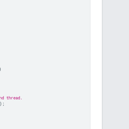
)
nd thread.
);