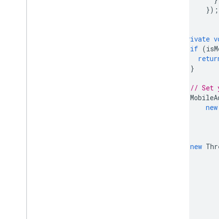
});
}
private
v
if
(
isM
retur
}
// Set 
MobileA
new
new
Thr