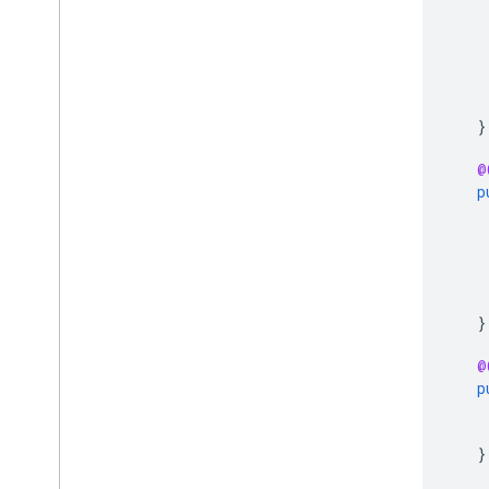
}
@
p
}
@
p
}