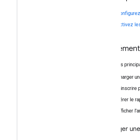
Divulgation des données Google Play
Règlement sur les données de
Configure
localisation exacte
lois sur la confidentialité dans les États
Activez le
américains
SDK User Messaging Platform (UMP)
Implément
Résoudre les problèmes liés aux
annonces
Inspecteur d'annonces
Voici les princi
Tester les types de créations
Erreurs de chargement des annonces
Charger u
Informations sur la réponse
S'inscrire
Enregistrer l'ID de réponse d'annonce
dans Crashlytics
Gérer le r
Proxy Charles
Afficher l'
Traçage de réseau
Outils de prévisualisation et de
diffusion des créations
Charger un
Optimiser