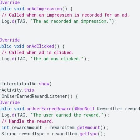
Override
ublic
void
onAdImpression
()
{
// Called when an impression is recorded for an ad.
Log
.
d
(
TAG
,
"The ad recorded an impression."
);
Override
ublic
void
onAdClicked
()
{
// Called when ad is clicked.
Log
.
d
(
TAG
,
"The ad was clicked."
);
dInterstitialAd
.
show
(
nActivity
.
this
,
OnUserEarnedRewardListener
()
{
Override
ublic
void
onUserEarnedReward
(
@NonNull
RewardItem
rewar
Log
.
d
(
TAG
,
"The user earned the reward."
);
// Handle the reward.
int
rewardAmount
=
rewardItem
.
getAmount
();
String
rewardType
=
rewardItem
.
getType
();