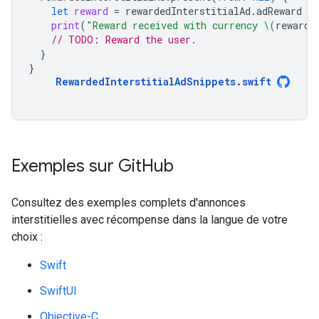
let
reward
=
rewardedInterstitialAd
.
adReward
print
(
"Reward received with currency 
\(
reward
.
// TODO: Reward the user.
}
}
RewardedInterstitialAdSnippets
.
swift
Exemples sur Git
Hub
Consultez des exemples complets d'annonces
interstitielles avec récompense dans la langue de votre
choix :
Swift
SwiftUI
Objective-C