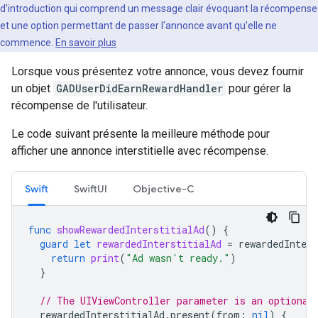
d'introduction qui comprend un message clair évoquant la récompense
et une option permettant de passer l'annonce avant qu'elle ne
commence.
En savoir plus
Lorsque vous présentez votre annonce, vous devez fournir
un objet
GADUserDidEarnRewardHandler
pour gérer la
récompense de l'utilisateur.
Le code suivant présente la meilleure méthode pour
afficher une annonce interstitielle avec récompense.
Swift
SwiftUI
Objective-C
func
showRewardedInterstitialAd
()
{
guard
let
rewardedInterstitialAd
=
rewardedInters
return
print
(
"Ad wasn't ready."
)
}
// The UIViewController parameter is an optional
rewardedInterstitialAd
.
present
(
from
:
nil
)
{