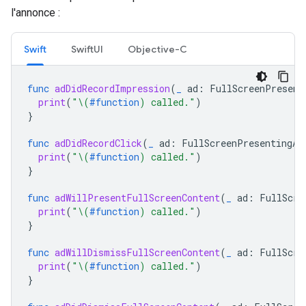
l'annonce :
Swift
SwiftUI
Objective-C
func
adDidRecordImpression
(
_
ad
:
FullScreenPresent
print
(
"
\(
#function
)
 called."
)
}
func
adDidRecordClick
(
_
ad
:
FullScreenPresentingAd
print
(
"
\(
#function
)
 called."
)
}
func
adWillPresentFullScreenContent
(
_
ad
:
FullScre
print
(
"
\(
#function
)
 called."
)
}
func
adWillDismissFullScreenContent
(
_
ad
:
FullScre
print
(
"
\(
#function
)
 called."
)
}