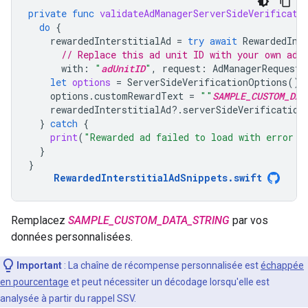
private
func
validateAdManagerServerSideVerificati
do
{
rewardedInterstitialAd
=
try
await
RewardedInt
// Replace this ad unit ID with your own ad 
with
:
"
adUnitID
"
,
request
:
AdManagerRequest
(
let
options
=
ServerSideVerificationOptions
()
options
.
customRewardText
=
""
SAMPLE_CUSTOM_DAT
rewardedInterstitialAd
?.
serverSideVerification
}
catch
{
print
(
"Rewarded ad failed to load with error: 
}
}
RewardedInterstitialAdSnippets
.
swift
Remplacez
SAMPLE_CUSTOM_DATA_STRING
par vos
données personnalisées.
Important
:
La chaîne de récompense personnalisée est
échappée
en pourcentage
et peut nécessiter un décodage lorsqu'elle est
analysée à partir du rappel SSV.