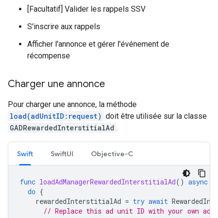
[Facultatif] Valider les rappels SSV
S'inscrire aux rappels
Afficher l'annonce et gérer l'événement de
récompense
Charger une annonce
Pour charger une annonce, la méthode
load(adUnitID:request)
doit être utilisée sur la classe
GADRewardedInterstitialAd
.
Swift
SwiftUI
Objective-C
func
loadAdManagerRewardedInterstitialAd
()
async
{
do
{
rewardedInterstitialAd
=
try
await
RewardedInt
// Replace this ad unit ID with your own ad 