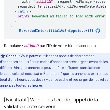
with
:
"
adUnitID
"
,
request
:
AdManagerRequest
(
rewardedInterstitialAd
?.
fullScreenContentDeleg
}
catch
{
print
(
"Rewarded ad failed to load with error: 
}
}
RewardedInterstitialAdSnippets
.
swift
Remplacez
adUnitID
par l'ID de votre bloc d'annonces.
Conseil
: Vous pouvez utiliser des appels de chargement
d'annonces pour créer un cache d'annonces préchargées avant de les
diffuser. Ainsi, les annonces peuvent être diffusées sans latence
lorsque cela est nécessaire. Étant donné que les annonces expirent au
bout d'une heure, vous devez vider ce cache et recharger de nouvelles
annonces toutes les heures.
[Facultatif] Valider les URL de rappel de la
validation côté serveur