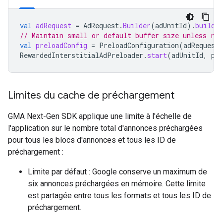
val
adRequest
=
AdRequest
.
Builder
(
adUnitId
).
build
(
// Maintain small or default buffer size unless ra
val
preloadConfig
=
PreloadConfiguration
(
adRequest
RewardedInterstitialAdPreloader
.
start
(
adUnitId
,
pr
Limites du cache de préchargement
GMA Next-Gen SDK
applique une limite à l'échelle de
l'application sur le nombre total d'annonces préchargées
pour tous les blocs d'annonces et tous les ID de
préchargement :
Limite par défaut : Google conserve un maximum de
six annonces préchargées en mémoire. Cette limite
est partagée entre tous les formats et tous les ID de
préchargement.