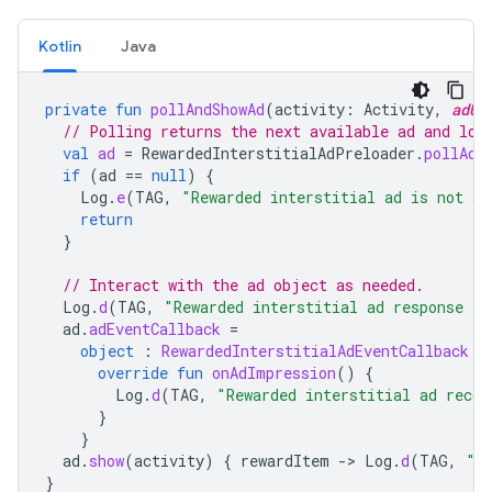
Kotlin
Java
private
fun
pollAndShowAd
(
activity
:
Activity
,
adUn
// Polling returns the next available ad and loa
val
ad
=
RewardedInterstitialAdPreloader
.
pollAd
(
if
(
ad
==
null
)
{
Log
.
e
(
TAG
,
"Rewarded interstitial ad is not av
return
}
// Interact with the ad object as needed.
Log
.
d
(
TAG
,
"Rewarded interstitial ad response in
ad
.
adEventCallback
=
object
:
RewardedInterstitialAdEventCallback
{
override
fun
onAdImpression
()
{
Log
.
d
(
TAG
,
"Rewarded interstitial ad recor
}
}
ad
.
show
(
activity
)
{
rewardItem
-
>
Log
.
d
(
TAG
,
"U
}