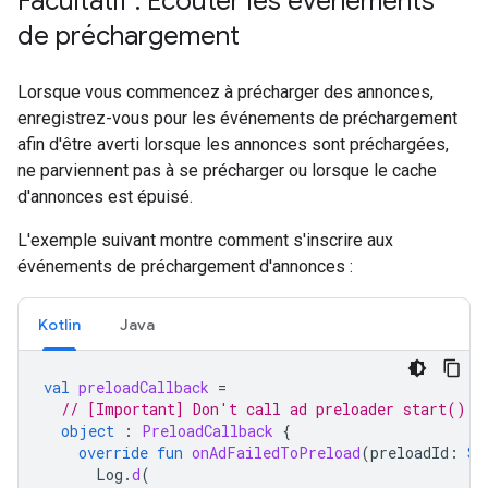
Facultatif : Écouter les événements
de préchargement
Lorsque vous commencez à précharger des annonces,
enregistrez-vous pour les événements de préchargement
afin d'être averti lorsque les annonces sont préchargées,
ne parviennent pas à se précharger ou lorsque le cache
d'annonces est épuisé.
L'exemple suivant montre comment s'inscrire aux
événements de préchargement d'annonces :
Kotlin
Java
val
preloadCallback
=
// [Important] Don't call ad preloader start() o
object
:
PreloadCallback
{
override
fun
onAdFailedToPreload
(
preloadId
:
St
Log
.
d
(