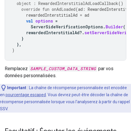
object
:
RewardedInterstitialAdLoadCallback
()
{
override
fun
onAdLoaded
(
ad
:
RewardedInterstiti
rewardedInterstitialAd
=
ad
val
options
=
ServerSideVerificationOptions
.
Builder
().
rewardedInterstitialAd
?.
setServerSideVerif
}
},
)
Remplacez
SAMPLE_CUSTOM_DATA_STRING
par vos
données personnalisées.
Important
: La chaîne de récompense personnalisée est encodée
en
pourcentage escaped
. Vous devrez peut-être décoder la chaîne de
récompense personnalisée lorsque vous l'analyserez à partir du rappel
SSV.