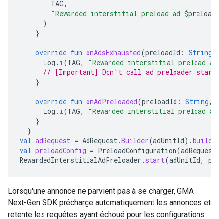
TAG
,
"Rewarded interstitial preload ad 
$
preload
)
}
override
fun
onAdsExhausted
(
preloadId
:
String
)
Log
.
i
(
TAG
,
"Rewarded interstitial preload ad
// [Important] Don't call ad preloader start
}
override
fun
onAdPreloaded
(
preloadId
:
String
,
Log
.
i
(
TAG
,
"Rewarded interstitial preload ad
}
}
val
adRequest
=
AdRequest
.
Builder
(
adUnitId
).
build
(
val
preloadConfig
=
PreloadConfiguration
(
adRequest
RewardedInterstitialAdPreloader
.
start
(
adUnitId
,
pr
Lorsqu'une annonce ne parvient pas à se charger,
GMA
Next-Gen SDK
précharge automatiquement les annonces et
retente les requêtes ayant échoué pour les configurations