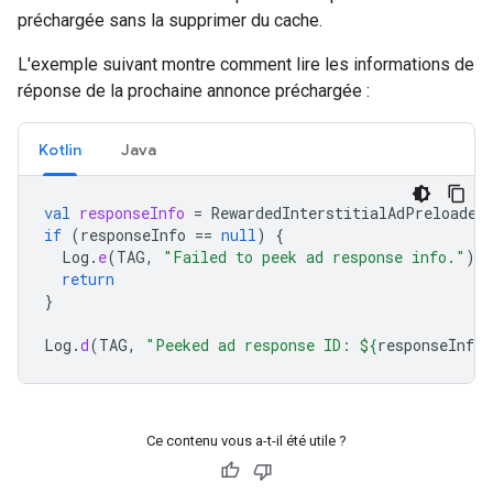
préchargée sans la supprimer du cache.
L'exemple suivant montre comment lire les informations de
réponse de la prochaine annonce préchargée :
Kotlin
Java
val
responseInfo
=
RewardedInterstitialAdPreloader
if
(
responseInfo
==
null
)
{
Log
.
e
(
TAG
,
"Failed to peek ad response info."
)
return
}
Log
.
d
(
TAG
,
"Peeked ad response ID: 
${
responseInfo
.
Ce contenu vous a-t-il été utile ?