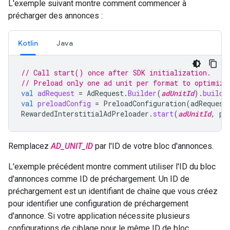
L'exemple suivant montre comment commencer à
précharger des annonces :
Kotlin
Java
// Call start() once after SDK initialization.
// Preload only one ad unit per format to optimize
val
adRequest
=
AdRequest
.
Builder
(
adUnitId
).
build
(
val
preloadConfig
=
PreloadConfiguration
(
adRequest
RewardedInterstitialAdPreloader
.
start
(
adUnitId
,
pr
Remplacez
AD_UNIT_ID
par l'ID de votre bloc d'annonces.
L'exemple précédent montre comment utiliser l'ID du bloc
d'annonces comme ID de préchargement. Un ID de
préchargement est un identifiant de chaîne que vous créez
pour identifier une configuration de préchargement
d'annonce. Si votre application nécessite plusieurs
configurations de ciblage pour le même ID de bloc