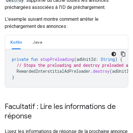
destroy
supprime du cache toutes les annonces
préchargées associées à l'ID de préchargement.
L'exemple suivant montre comment arrêter le
préchargement des annonces :
Kotlin
Java
private
fun
stopPreloading
(
adUnitId
:
String
)
{
// Stops the preloading and destroy preloaded ads
RewardedInterstitialAdPreloader
.
destroy
(
adUnitId
}
Facultatif : Lire les informations de
réponse
Lisez les informations de réponse de la prochaine annonce