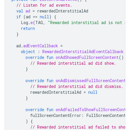
// Listen for ad events.
val
ad
=
rewardedInterstitialAd
if
(
ad
==
null
)
{
Log
.
e
(
TAG
,
"Rewarded interstitial ad is not re
return
}
ad
.
adEventCallback
=
object
:
RewardedInterstitialAdEventCallback
{
override
fun
onAdShowedFullScreenContent
()
{
// Rewarded interstitial ad did show.
}
override
fun
onAdDismissedFullScreenContent
(
// Rewarded interstitial ad did dismiss.
rewardedInterstitialAd
=
null
}
override
fun
onAdFailedToShowFullScreenConte
fullScreenContentError
:
FullScreenContentE
)
{
// Rewarded interstitial ad failed to show.