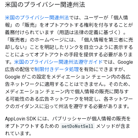
米国のプライバシー関連州法
米国のプライバシー関連州法
では、ユーザーが「個人情
報」の「販売」をオプトアウトする権利を付与することが
義務付けられています（用語は法律の定義に基づく）。
「販売者」のホームページには、「個人情報を第三者に売
却しない」ことを明記したリンクを目立つように表示する
ことによってオプトアウトの手段を提供する必要がありま
す。
米国のプライバシー関連州法遵守ガイド
では、Google
広告の配信で
制限付きデータ処理
を有効にできますが、
Google がこの設定をメディエーション チェーン内の各広
告ネットワークに適用することはできません。そのため、
メディエーション チェーン内で個人情報の販売に関与す
る可能性のある広告ネットワークを特定し、各ネットワー
クのガイダンスに沿って州法を遵守する必要があります。
AppLovin SDK には、パブリッシャーが個人情報の販売を
オプトアウトするための
setDoNotSell
メソッドが含ま
れています。