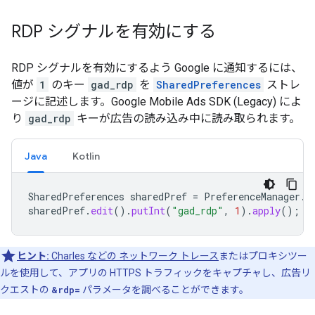
RDP シグナルを有効にする
RDP シグナルを有効にするよう Google に通知するには、
値が
1
のキー
gad_rdp
を
SharedPreferences
ストレ
ージに記述します。
Google Mobile Ads SDK (Legacy)
によ
り
gad_rdp
キーが広告の読み込み中に読み取られます。
Java
Kotlin
SharedPreferences
sharedPref
=
PreferenceManager
.
g
sharedPref
.
edit
().
putInt
(
"gad_rdp"
,
1
).
apply
();
ヒント:
Charles などの
ネットワーク トレース
またはプロキシツー
ルを使用して、アプリの HTTPS トラフィックをキャプチャし、広告リ
クエストの
&rdp=
パラメータを調べることができます。