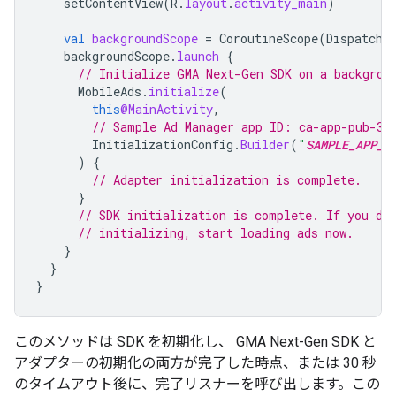
setContentView
(
R
.
layout
.
activity_main
)
val
backgroundScope
=
CoroutineScope
(
Dispatche
backgroundScope
.
launch
{
// Initialize 
GMA Next-Gen SDK
 on a backgrou
MobileAds
.
initialize
(
this
@MainActivity
,
// Sample Ad Manager app ID: ca-app-pub-39
InitializationConfig
.
Builder
(
"
SAMPLE_APP_I
)
{
// Adapter initialization is complete.
}
// SDK initialization is complete. If you do
// initializing, start loading ads now.
}
}
}
このメソッドは SDK を初期化し、
GMA Next-Gen SDK
と
アダプターの初期化の両方が完了した時点、または 30 秒
のタイムアウト後に、完了リスナーを呼び出します。この