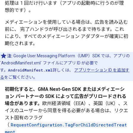
処理は 1 回だけ行います（アプリの起動時に行うのが理
想的です）。
メディエーションを使用している場合は、広告を読み込む
前に、 完了ハンドラが呼び出されるまで待ちます。これ
により、すべてのメディエーション アダプターが確実に初
期化されます。
注:
Google User Messaging Platform（UMP）SDK では、アプリの
`AndroidManifest.xml` ファイルにアプリ ID が必要で
す。
AndroidManifest.xml
詳しくは、
アプリケーション ID を追加す
る
をご覧ください。
初期化すると、
GMA Next-Gen SDK
またはメディエーシ
ョン パートナーの SDK によって広告がプリロードされる
場合があります。
欧州経済領域（EEA）、英国（UK）、ス
イスのユーザーから同意を得る必要がある場合は、リクエ
スト固有のフラグ
（
RequestConfiguration.TagForChildDirectedTreat
ment