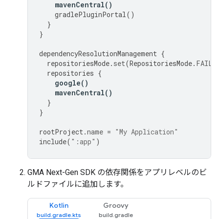
mavenCentral
()
gradlePluginPortal
()
}
}
dependencyResolutionManagement
{
repositoriesMode
.
set
(
RepositoriesMode
.
FAIL_
repositories
{
google
()
mavenCentral
()
}
}
rootProject
.
name
=
"My Application"
include
(
":app"
)
GMA Next-Gen SDK
の依存関係をアプリレベルのビ
ルドファイルに追加します。
Kotlin
Groovy