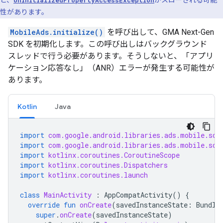
と、
UninitializedPropertyAccessException
がスローされる可能
性があります。
MobileAds.initialize()
を呼び出して、
GMA Next-Gen
SDK
を初期化します。この呼び出しはバックグラウンド
スレッドで行う必要があります。そうしないと、「アプリ
ケーション応答なし」（ANR）エラーが発生する可能性が
あります。
Kotlin
Java
import
com.google.android.libraries.ads.mobile.sdk
import
com.google.android.libraries.ads.mobile.sdk
import
kotlinx.coroutines.CoroutineScope
import
kotlinx.coroutines.Dispatchers
import
kotlinx.coroutines.launch
class
MainActivity
:
AppCompatActivity
()
{
override
fun
onCreate
(
savedInstanceState
:
Bundle
super
.
onCreate
(
savedInstanceState
)