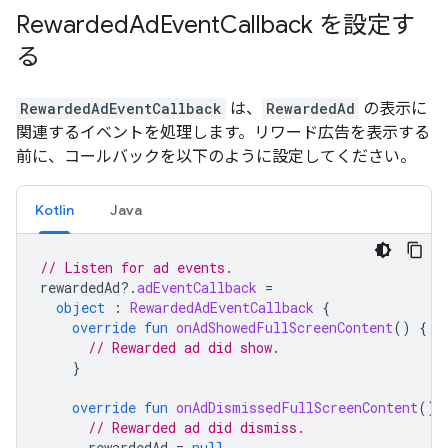
Rewarded
Ad
Event
Callback を設定す
る
RewardedAdEventCallback
は、
RewardedAd
の表示に
関連するイベントを処理します。リワード広告を表示する
前に、コールバックを以下のように設定してください。
Kotlin
Java
// Listen for ad events.
rewardedAd
?.
adEventCallback
=
object
:
RewardedAdEventCallback
{
override
fun
onAdShowedFullScreenContent
()
{
// Rewarded ad did show.
}
override
fun
onAdDismissedFullScreenContent
()
// Rewarded ad did dismiss.
rewardedAd
=
null