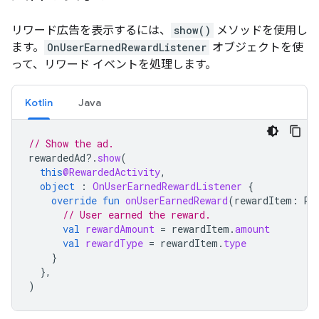
リワード広告を表示するには、
show()
メソッドを使用し
ます。
OnUserEarnedRewardListener
オブジェクトを使
って、リワード イベントを処理します。
Kotlin
Java
// Show the ad.
rewardedAd
?.
show
(
this
@RewardedActivity
,
object
:
OnUserEarnedRewardListener
{
override
fun
onUserEarnedReward
(
rewardItem
:
Re
// User earned the reward.
val
rewardAmount
=
rewardItem
.
amount
val
rewardType
=
rewardItem
.
type
}
},
)