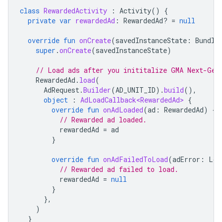
class
RewardedActivity
:
Activity
()
{
private
var
rewardedAd
:
RewardedAd? 
=
null
override
fun
onCreate
(
savedInstanceState
:
Bundle
super
.
onCreate
(
savedInstanceState
)
// Load ads after you inititalize 
GMA Next-Gen
RewardedAd
.
load
(
AdRequest
.
Builder
(
AD_UNIT_ID
).
build
(),
object
:
AdLoadCallback<RewardedAd>
{
override
fun
onAdLoaded
(
ad
:
RewardedAd
)
{
// Rewarded ad loaded.
rewardedAd
=
ad
}
override
fun
onAdFailedToLoad
(
adError
:
Loa
// Rewarded ad failed to load.
rewardedAd
=
null
}
},
)
}