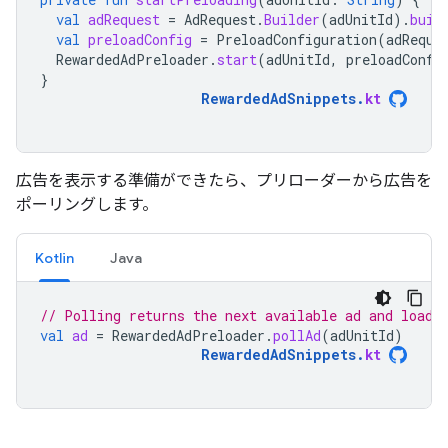
val
adRequest
=
AdRequest
.
Builder
(
adUnitId
).
buil
val
preloadConfig
=
PreloadConfiguration
(
adReque
RewardedAdPreloader
.
start
(
adUnitId
,
preloadConfi
}
RewardedAdSnippets
.
kt
広告を表示する準備ができたら、プリローダーから広告を
ポーリングします。
Kotlin
Java
// Polling returns the next available ad and loads
val
ad
=
RewardedAdPreloader
.
pollAd
(
adUnitId
)
RewardedAdSnippets
.
kt