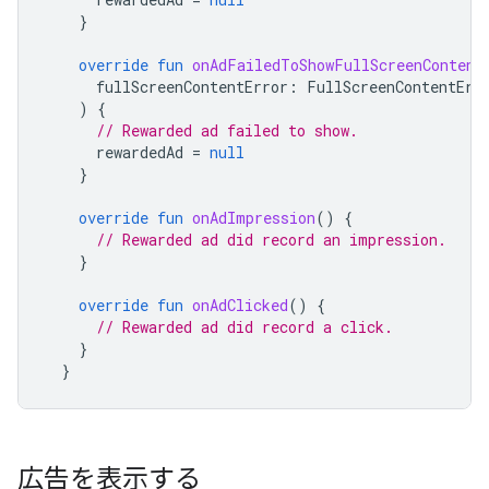
}
override
fun
onAdFailedToShowFullScreenContent
fullScreenContentError
:
FullScreenContentErr
)
{
// Rewarded ad failed to show.
rewardedAd
=
null
}
override
fun
onAdImpression
()
{
// Rewarded ad did record an impression.
}
override
fun
onAdClicked
()
{
// Rewarded ad did record a click.
}
}
広告を表示する