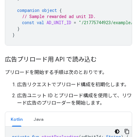
companion
object
{
// Sample rewarded ad unit ID.
const
val
AD_UNIT_ID
=
"/21775744923/example/r
}
}
広告プリロード用 API で読み込む
プリロードを開始する手順は次のとおりです。
広告リクエストでプリロード構成を初期化します。
広告ユニット ID とプリロード構成を使用して、リワ
ード広告のプリローダーを開始します。
Kotlin
Java
private
fun
startPreloading
(
adUnitId
:
String
)
{