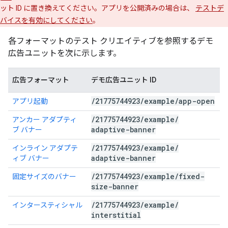
ット ID に置き換えてください。アプリを公開済みの場合は、
テストデ
バイスを有効にしてください
。
各フォーマットのテスト クリエイティブを参照するデモ
広告ユニットを次に示します。
広告フォーマット
デモ広告ユニット ID
/
21775744923
/
example
/
app-open
アプリ起動
/
21775744923
/
example
/
アンカー アダプティ
adaptive-banner
ブ バナー
/
21775744923
/
example
/
インライン アダプテ
adaptive-banner
ィブ バナー
/
21775744923
/
example
/
fixed-
固定サイズのバナー
size-banner
/
21775744923
/
example
/
インタースティシャル
interstitial