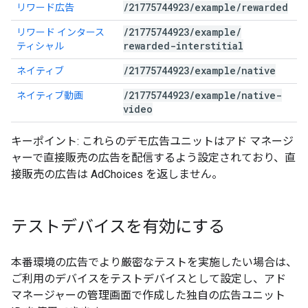
/
21775744923
/
example
/
rewarded
リワード広告
/
21775744923
/
example
/
リワード インタース
rewarded-interstitial
ティシャル
/
21775744923
/
example
/
native
ネイティブ
/
21775744923
/
example
/
native-
ネイティブ動画
video
キーポイント: これらのデモ広告ユニットはアド マネージ
ャーで直接販売の広告を配信するよう設定されており、直
接販売の広告は AdChoices を返しません。
テストデバイスを有効にする
本番環境の広告でより厳密なテストを実施したい場合は、
ご利用のデバイスをテストデバイスとして設定し、アド
マネージャーの管理画面で作成した独自の広告ユニット