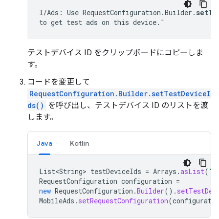
I/Ads: Use RequestConfiguration.Builder.
setTe
to get test ads on this device."
テストデバイス ID をクリップボードにコピーしま
す。
コードを変更して
RequestConfiguration.Builder.setTestDeviceI
ds()
を呼び出し、テストデバイス ID のリストを渡
します。
Java
Kotlin
List<String>
testDeviceIds
=
Arrays
.
asList
(
"3
RequestConfiguration
configuration
=
new
RequestConfiguration
.
Builder
().
setTestDev
MobileAds
.
setRequestConfiguration
(
configurati