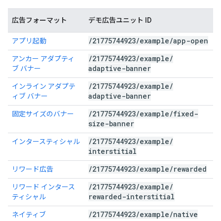
広告フォーマット
デモ広告ユニット ID
/
21775744923
/
example
/
app-open
アプリ起動
/
21775744923
/
example
/
アンカー アダプティ
adaptive-banner
ブ バナー
/
21775744923
/
example
/
インライン アダプテ
adaptive-banner
ィブ バナー
/
21775744923
/
example
/
fixed-
固定サイズのバナー
size-banner
/
21775744923
/
example
/
インタースティシャル
interstitial
/
21775744923
/
example
/
rewarded
リワード広告
/
21775744923
/
example
/
リワード インタース
rewarded-interstitial
ティシャル
/
21775744923
/
example
/
native
ネイティブ