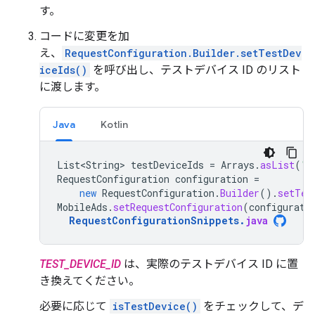
す。
コードに変更を加
え、
RequestConfiguration.Builder.setTestDev
iceIds()
を呼び出し、テストデバイス ID のリスト
に渡します。
Java
Kotlin
List<String>
testDeviceIds
=
Arrays
.
asList
(
"
T
RequestConfiguration
configuration
=
new
RequestConfiguration
.
Builder
().
setTes
MobileAds
.
setRequestConfiguration
(
configurati
RequestConfigurationSnippets
.
java
TEST_DEVICE_ID
は、実際のテストデバイス ID に置
き換えてください。
必要に応じて
isTestDevice()
をチェックして、デ