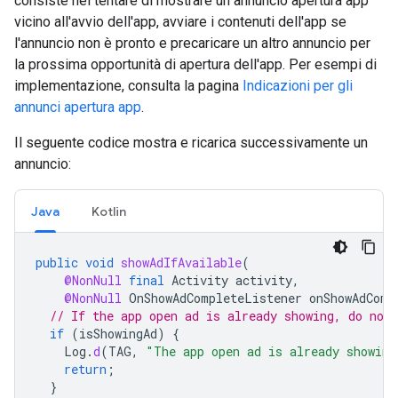
consiste nel tentare di mostrare un annuncio apertura app
vicino all'avvio dell'app, avviare i contenuti dell'app se
l'annuncio non è pronto e precaricare un altro annuncio per
la prossima opportunità di apertura dell'app. Per esempi di
implementazione, consulta la pagina
Indicazioni per gli
annunci apertura app
.
Il seguente codice mostra e ricarica successivamente un
annuncio:
Java
Kotlin
public
void
showAdIfAvailable
(
@NonNull
final
Activity
activity
,
@NonNull
OnShowAdCompleteListener
onShowAdComp
// If the app open ad is already showing, do not 
if
(
isShowingAd
)
{
Log
.
d
(
TAG
,
"The app open ad is already showing
return
;
}