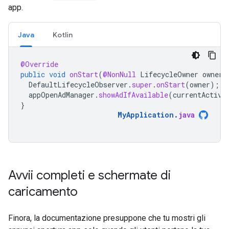
app.
Java
Kotlin
@Override
public
void
onStart
(
@NonNull
LifecycleOwner
owner
)
DefaultLifecycleObserver
.
super
.
onStart
(
owner
);
appOpenAdManager
.
showAdIfAvailable
(
currentActivi
}
MyApplication
.
java
Avvii completi e schermate di
caricamento
Finora, la documentazione presuppone che tu mostri gli