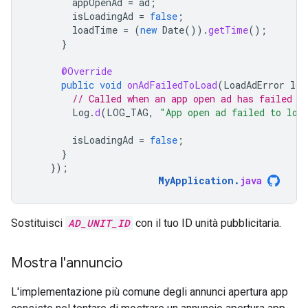
appOpenAd
=
ad
;
isLoadingAd
=
false
;
loadTime
=
(
new
Date
()).
getTime
();
}
@Override
public
void
onAdFailedToLoad
(
LoadAdError
loa
// Called when an app open ad has failed t
Log
.
d
(
LOG_TAG
,
"App open ad failed to loa
isLoadingAd
=
false
;
}
});
MyApplication
.
java
Sostituisci
AD_UNIT_ID
con il tuo ID unità pubblicitaria.
Mostra l'annuncio
L'implementazione più comune degli annunci apertura app