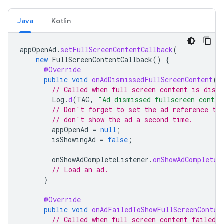
Java
Kotlin
appOpenAd
.
setFullScreenContentCallback
(
new
FullScreenContentCallback
()
{
@Override
public
void
onAdDismissedFullScreenContent
()
// Called when full screen content is dism
Log
.
d
(
TAG
,
"Ad dismissed fullscreen conten
// Don't forget to set the ad reference to
// don't show the ad a second time.
appOpenAd
=
null
;
isShowingAd
=
false
;
onShowAdCompleteListener
.
onShowAdComplete
(
// Load an ad.
}
@Override
public
void
onAdFailedToShowFullScreenConten
// Called when full screen content failed t