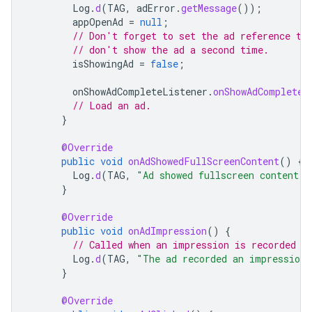
Log
.
d
(
TAG
,
adError
.
getMessage
());
appOpenAd
=
null
;
// Don't forget to set the ad reference to
// don't show the ad a second time.
isShowingAd
=
false
;
onShowAdCompleteListener
.
onShowAdComplete
(
// Load an ad.
}
@Override
public
void
onAdShowedFullScreenContent
()
{
Log
.
d
(
TAG
,
"Ad showed fullscreen content."
}
@Override
public
void
onAdImpression
()
{
// Called when an impression is recorded f
Log
.
d
(
TAG
,
"The ad recorded an impression.
}
@Override