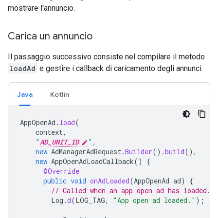
mostrare l'annuncio.
Carica un annuncio
Il passaggio successivo consiste nel compilare il metodo
loadAd
e gestire i callback di caricamento degli annunci.
Java
Kotlin
AppOpenAd
.
load
(
context
,
"
AD_UNIT_ID
"
,
new
AdManagerAdRequest
.
Builder
().
build
(),
new
AppOpenAdLoadCallback
()
{
@Override
public
void
onAdLoaded
(
AppOpenAd
ad
)
{
// Called when an app open ad has loaded.
Log
.
d
(
LOG_TAG
,
"App open ad loaded."
);