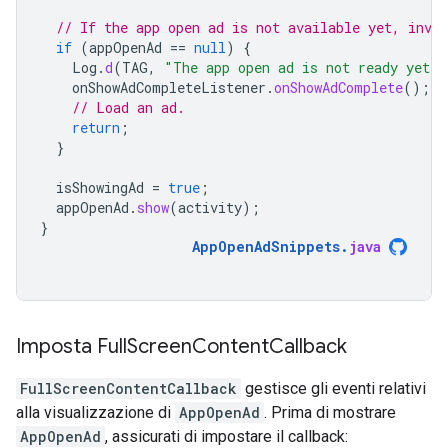
// If the app open ad is not available yet, invok
if
(
appOpenAd
==
null
)
{
Log
.
d
(
TAG
,
"The app open ad is not ready yet."
onShowAdCompleteListener
.
onShowAdComplete
();
// Load an ad.
return
;
}
isShowingAd
=
true
;
appOpenAd
.
show
(
activity
);
}
AppOpenAdSnippets
.
java
Imposta Full
Screen
Content
Callback
FullScreenContentCallback
gestisce gli eventi relativi
alla visualizzazione di
AppOpenAd
. Prima di mostrare
AppOpenAd
, assicurati di impostare il callback: