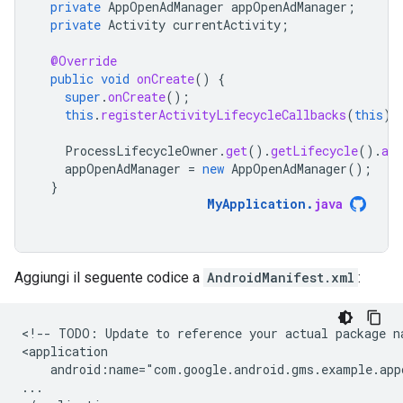
private
AppOpenAdManager
appOpenAdManager
;
private
Activity
currentActivity
;
@Override
public
void
onCreate
()
{
super
.
onCreate
();
this
.
registerActivityLifecycleCallbacks
(
this
);
ProcessLifecycleOwner
.
get
().
getLifecycle
().
ad
appOpenAdManager
=
new
AppOpenAdManager
();
}
MyApplication
.
java
Aggiungi il seguente codice a
AndroidManifest.xml
:
<!--
TODO:
Update
to
reference
your
actual
package
n
android:name="com.google.android.gms.example.app
...
