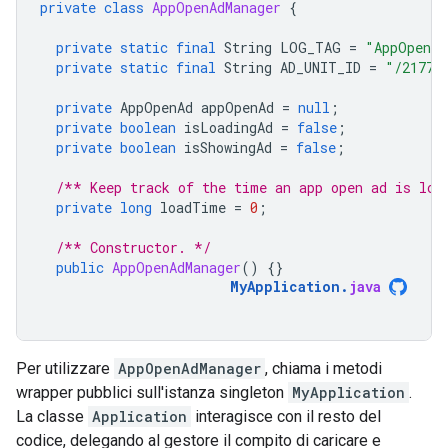
private
class
AppOpenAdManager
{
private
static
final
String
LOG_TAG
=
"AppOpenAd
private
static
final
String
AD_UNIT_ID
=
"/21775
private
AppOpenAd
appOpenAd
=
null
;
private
boolean
isLoadingAd
=
false
;
private
boolean
isShowingAd
=
false
;
/** Keep track of the time an app open ad is loa
private
long
loadTime
=
0
;
/** Constructor. */
public
AppOpenAdManager
()
{}
MyApplication
.
java
Per utilizzare
AppOpenAdManager
, chiama i metodi
wrapper pubblici sull'istanza singleton
MyApplication
.
La classe
Application
interagisce con il resto del
codice, delegando al gestore il compito di caricare e