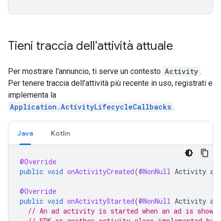
Tieni traccia dell'attività attuale
Per mostrare l'annuncio, ti serve un contesto
Activity
.
Per tenere traccia dell'attività più recente in uso, registrati e
implementa la
Application.ActivityLifecycleCallbacks
.
Java
Kotlin
@Override
public
void
onActivityCreated
(
@NonNull
Activity
ac
@Override
public
void
onActivityStarted
(
@NonNull
Activity
ac
// An ad activity is started when an ad is showi
// SDK or another activity class implemented by 