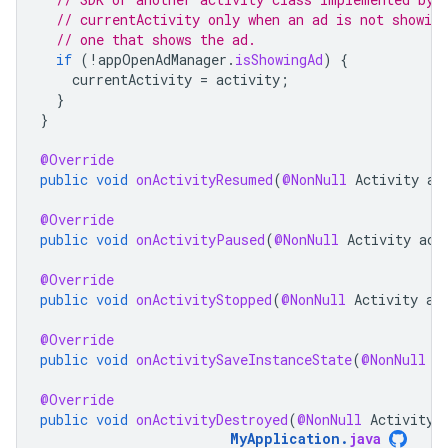
// currentActivity only when an ad is not showing
// one that shows the ad.
if
(
!
appOpenAdManager
.
isShowingAd
)
{
currentActivity
=
activity
;
}
}
@Override
public
void
onActivityResumed
(
@NonNull
Activity
ac
@Override
public
void
onActivityPaused
(
@NonNull
Activity
act
@Override
public
void
onActivityStopped
(
@NonNull
Activity
ac
@Override
public
void
onActivitySaveInstanceState
(
@NonNull
A
@Override
public
void
onActivityDestroyed
(
@NonNull
Activity
MyApplication
.
java