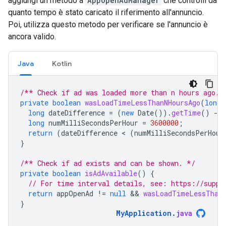
aggiungi un metodo a
AppOpenAdManager
che controlli da
quanto tempo è stato caricato il riferimento all'annuncio.
Poi, utilizza questo metodo per verificare se l'annuncio è
ancora valido.
Java
Kotlin
/** Check if ad was loaded more than n hours ago. 
private
boolean
wasLoadTimeLessThanNHoursAgo
(
long
long
dateDifference
=
(
new
Date
()).
getTime
()
-
long
numMilliSecondsPerHour
=
3600000
;
return
(
dateDifference
 < 
(
numMilliSecondsPerHour
}
/** Check if ad exists and can be shown. */
private
boolean
isAdAvailable
()
{
// For time interval details, see: https://suppo
return
appOpenAd
!=
null
 && 
wasLoadTimeLessThanN
}
MyApplication
.
java