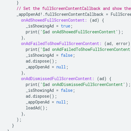
}
// Set the fullScreenContentCallback and show the
_appOpenAd
!
.
fullScreenContentCallback
=
FullScre
onAdShowedFullScreenContent:
(
ad
)
{
_isShowingAd
=
true
;
print
(
'
$
ad
 onAdShowedFullScreenContent'
);
},
onAdFailedToShowFullScreenContent:
(
ad
,
error
)
print
(
'
$
ad
 onAdFailedToShowFullScreenContent
_isShowingAd
=
false
;
ad
.
dispose
();
_appOpenAd
=
null
;
},
onAdDismissedFullScreenContent:
(
ad
)
{
print
(
'
$
ad
 onAdDismissedFullScreenContent'
);
_isShowingAd
=
false
;
ad
.
dispose
();
_appOpenAd
=
null
;
loadAd
();
},
);
}