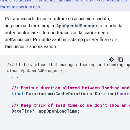
fase di valutazione e potrebbe cambiare nelle future versioni beta del
formato apertura app.
Per assicurarti di non mostrare un annuncio scaduto,
aggiungi un timestamp a
AppOpenAdManager
in modo da
poter controllare il tempo trascorso dal caricamento
dell'annuncio. Poi, utilizza il timestamp per verificare se
l'annuncio è ancora valido.
/// Utility class that manages loading and showing a
class
AppOpenAdManager
{
...
/// Maximum duration allowed between loading and
final
Duration
maxCacheDuration
=
Duration
(
hours
/// Keep track of load time so we don't show an 
DateTime
?
_appOpenLoadTime
;
...