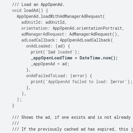
/// Load an AppOpenAd.
void
loadAd
()
{
AppOpenAd
.
loadWithAdManagerAdRequest
(
adUnitId:
adUnitId
,
orientation:
AppOpenAd
.
orientationPortrait
,
adManagerAdRequest:
AdManagerAdRequest
(),
adLoadCallback:
AppOpenAdLoadCallback
(
onAdLoaded:
(
ad
)
{
print
(
'
$
ad
 loaded'
);
_appOpenLoadTime
=
DateTime
.
now
();
_appOpenAd
=
ad
;
},
onAdFailedToLoad:
(
error
)
{
print
(
'AppOpenAd failed to load: 
$
error
'
);
},
),
);
}
/// Shows the ad, if one exists and is not already 
///
/// If the previously cached ad has expired, this 