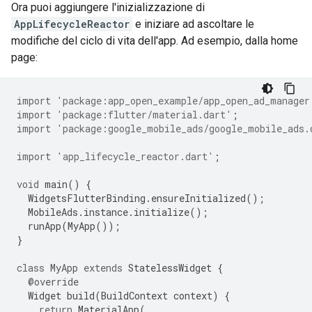
Ora puoi aggiungere l'inizializzazione di
AppLifecycleReactor
e iniziare ad ascoltare le
modifiche del ciclo di vita dell'app. Ad esempio, dalla home
page:
import
'package:app_open_example/app_open_ad_manager
import
'package:flutter/material.dart'
;
import
'package:google_mobile_ads/google_mobile_ads.
import
'app_lifecycle_reactor.dart'
;
void
main
()
{
WidgetsFlutterBinding
.
ensureInitialized
();
MobileAds
.
instance
.
initialize
();
runApp
(
MyApp
());
}
class
MyApp
extends
StatelessWidget
{
@override
Widget
build
(
BuildContext
context
)
{
return
MaterialApp
(