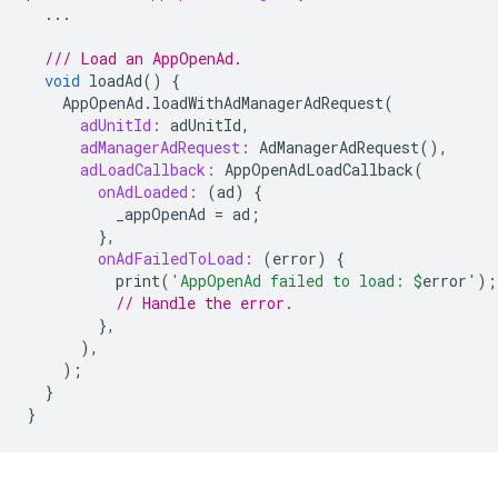
...
/// Load an AppOpenAd.
void
loadAd
()
{
AppOpenAd
.
loadWithAdManagerAdRequest
(
adUnitId:
adUnitId
,
adManagerAdRequest:
AdManagerAdRequest
(),
adLoadCallback:
AppOpenAdLoadCallback
(
onAdLoaded:
(
ad
)
{
_appOpenAd
=
ad
;
},
onAdFailedToLoad:
(
error
)
{
print
(
'AppOpenAd failed to load: 
$
error
'
);
// Handle the error.
},
),
);
}
}