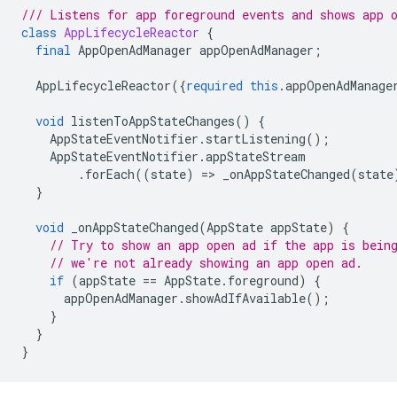
/// Listens for app foreground events and shows app 
class
AppLifecycleReactor
{
final
AppOpenAdManager
appOpenAdManager
;
AppLifecycleReactor
({
required
this
.
appOpenAdManage
void
listenToAppStateChanges
()
{
AppStateEventNotifier
.
startListening
();
AppStateEventNotifier
.
appStateStream
.
forEach
((
state
)
=
>
_onAppStateChanged
(
state
}
void
_onAppStateChanged
(
AppState
appState
)
{
// Try to show an app open ad if the app is bein
// we're not already showing an app open ad.
if
(
appState
==
AppState
.
foreground
)
{
appOpenAdManager
.
showAdIfAvailable
();
}
}
}