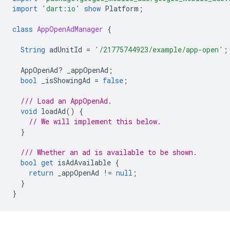
import
'dart:io'
show
Platform
;
class
AppOpenAdManager
{
String
adUnitId
=
'/21775744923/example/app-open'
;
AppOpenAd
?
_appOpenAd
;
bool
_isShowingAd
=
false
;
/// Load an AppOpenAd.
void
loadAd
()
{
// We will implement this below.
}
/// Whether an ad is available to be shown.
bool
get
isAdAvailable
{
return
_appOpenAd
!=
null
;
}
}