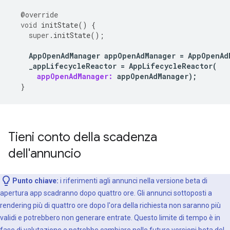
@override
void
initState
()
{
super
.
initState
();
AppOpenAdManager
appOpenAdManager
=
AppOpenAd
_appLifecycleReactor
=
AppLifecycleReactor
(
appOpenAdManager:
appOpenAdManager
);
}
Tieni conto della scadenza
dell'annuncio
Punto chiave:
i riferimenti agli annunci nella versione beta di
apertura app scadranno dopo quattro ore. Gli annunci sottoposti a
rendering più di quattro ore dopo l'ora della richiesta non saranno più
validi e potrebbero non generare entrate. Questo limite di tempo è in