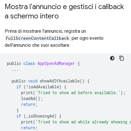
Mostra l'annuncio e gestisci i callback
a schermo intero
Prima di mostrare l'annuncio, registra un
FullScreenContentCallback
per ogni evento
dell'annuncio che vuoi ascoltare.
public
class
AppOpenAdManager
{
...
public
void
showAdIfAvailable
()
{
if
(
!
isAdAvailable
)
{
print
(
'Tried to show ad before available.'
);
loadAd
();
return
;
}
if
(
_isShowingAd
)
{
print
(
'Tried to show ad while already showing 
return
;