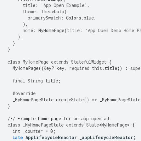
title:
'App Open Example'
,
theme:
ThemeData
(
primarySwatch:
Colors
.
blue
,
),
home:
MyHomePage
(
title:
'App Open Demo Home P
);
}
}
class
MyHomePage
extends
StatefulWidget
{
MyHomePage
({
Key
?
key
,
required
this
.
title
})
:
supe
final
String
title
;
@override
_MyHomePageState
createState
()
=
>
_MyHomePageState
}
/// Example home page for an app open ad.
class
_MyHomePageState
extends
State<MyHomePage>
{
int
_counter
=
0
;
late
AppLifecycleReactor
_appLifecycleReactor
;