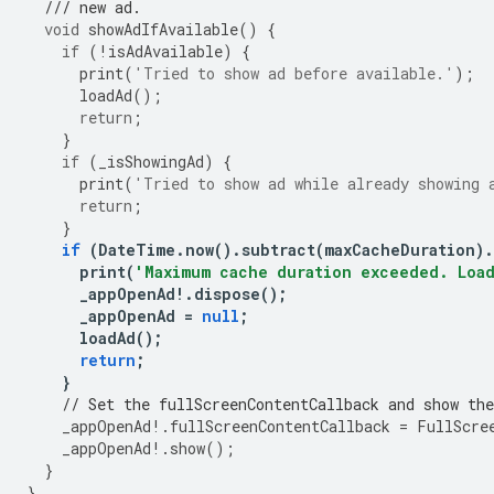
/// new ad.
void
showAdIfAvailable
()
{
if
(
!
isAdAvailable
)
{
print
(
'Tried to show ad before available.'
);
loadAd
();
return
;
}
if
(
_isShowingAd
)
{
print
(
'Tried to show ad while already showing 
return
;
}
if
(
DateTime
.
now
().
subtract
(
maxCacheDuration
).
print
(
'Maximum cache duration exceeded. Loa
_appOpenAd
!
.
dispose
();
_appOpenAd
=
null
;
loadAd
();
return
;
}
// Set the fullScreenContentCallback and show the
_appOpenAd
!
.
fullScreenContentCallback
=
FullScre
_appOpenAd
!
.
show
();
}
}