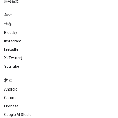
服务条款
关注
博客
Bluesky
Instagram
LinkedIn
X (Twitter)
YouTube
构建
Android
Chrome
Firebase
Google AI Studio