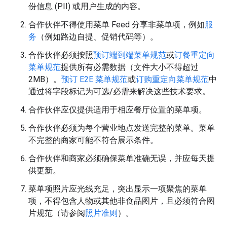
份信息 (PII) 或用户生成的内容。
合作伙伴不得使用菜单 Feed 分享非菜单项，例如
服
务
（例如路边自提、促销代码等）。
合作伙伴必须按照
预订端到端菜单规范
或
订餐重定向
菜单规范
提供所有必需数据（文件大小不得超过
2MB）。
预订 E2E 菜单规范
或
订购重定向菜单规范
中
通过将字段标记为可选/必需来解决这些技术要求。
合作伙伴应仅提供适用于相应餐厅位置的菜单项。
合作伙伴必须为每个营业地点发送完整的菜单。菜单
不完整的商家可能不符合展示条件。
合作伙伴和商家必须确保菜单准确无误，并应每天提
供更新。
菜单项照片应光线充足，突出显示一项聚焦的菜单
项，不得包含人物或其他非食品图片，且必须符合图
片规范（请参阅
照片准则
）。