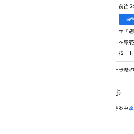
解決錯誤並重新啟用訂閱
前往 G
刪除訂閱項目
試試看 - 使用 Python 觀察 Google Meet
前
活動
API 參考資料
在「選
限制與配額
版本資訊
在專案
按一下 
如要進一步瞭解帳單，
下一步
在雲端專案中
啟用