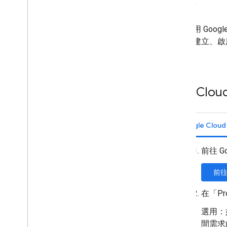
設定 OAuth 同意畫面
下一步
建立存取憑證
如要使用 Googl
設定 MCP 伺服器
專案是建立、啟用
設定 Google Workspace MCP 伺服
權限。
器
允許 AI 代理搜尋 Google
Workspace
建立 Clou
設定 MCP 伺服器的安全性
Build with AI
Google Clou
總覽
使用大型語言模型 (LLM)
前往 G
管理存取權和使用方式
前
管理 API 憑證
查看及關閉 API
在「Pr
監控 API 指標
選用：
查看及編輯配額限制
間需求的