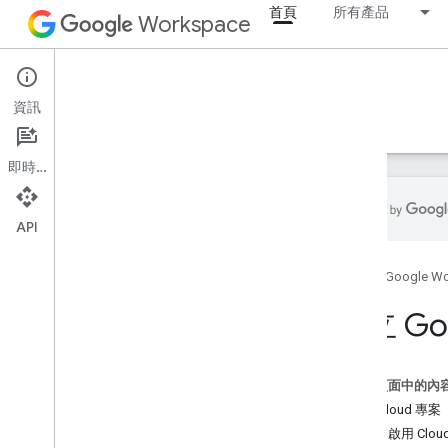
首頁
所有產品
Workspace
首頁
資訊
總覽
探險家
指南
支援
即時通訊
API
開始使用
首頁
Google W
總覽
建立 Google Cloud 專案
建立 Goo
啟用 Google Workspace API
安裝開發人員工具
這個頁面中的內
設定驗證方法
建立 Cloud 專案
總覽
選用：啟用 Clo