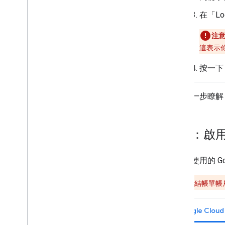
建構加密金鑰服務
在「Loc
總覽
設定服務
注意
加密並進行解密
這表示你
API 參考資料
按一下
管理用戶端加密檔案
使用 Drive API
如要進一步瞭解 Cl
大量匯入檔案
訂閱 Google Workspace 活動
選用：啟用
總覽
事件類型
視您想使用的 Go
選擇範圍
建立訂閱項目
如果無法連結帳單帳
查看訂閱項目的詳細資料
可列出訂閱項目
Google Clou
更新或續訂訂閱