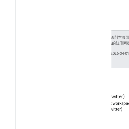
除非另有註明，否則本頁
和/或其關聯企業的註冊商
上次更新時間：2026-04-0
網誌
X (Twitter)
閱讀 Google Workspace 開發
在 X 上追蹤 @workspac
人員網誌
(Twitter)