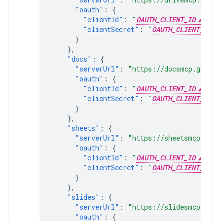
"oauth"
:
{
"clientId"
:
"
OAUTH_CLIENT_ID
"
,
"clientSecret"
:
"
OAUTH_CLIENT_SECR
}
},
"docs"
:
{
"serverUrl"
:
"https://docsmcp.google
"oauth"
:
{
"clientId"
:
"
OAUTH_CLIENT_ID
"
,
"clientSecret"
:
"
OAUTH_CLIENT_SECR
}
},
"sheets"
:
{
"serverUrl"
:
"https://sheetsmcp.goog
"oauth"
:
{
"clientId"
:
"
OAUTH_CLIENT_ID
"
,
"clientSecret"
:
"
OAUTH_CLIENT_SECR
}
},
"slides"
:
{
"serverUrl"
:
"https://slidesmcp.goog
"oauth"
:
{