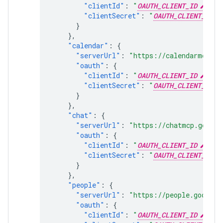
"clientId"
:
"
OAUTH_CLIENT_ID
"
,
"clientSecret"
:
"
OAUTH_CLIENT_SECR
}
},
"calendar"
:
{
"serverUrl"
:
"https://calendarmcp.go
"oauth"
:
{
"clientId"
:
"
OAUTH_CLIENT_ID
"
,
"clientSecret"
:
"
OAUTH_CLIENT_SECR
}
},
"chat"
:
{
"serverUrl"
:
"https://chatmcp.google
"oauth"
:
{
"clientId"
:
"
OAUTH_CLIENT_ID
"
,
"clientSecret"
:
"
OAUTH_CLIENT_SECR
}
},
"people"
:
{
"serverUrl"
:
"https://people.googlea
"oauth"
:
{
"clientId"
:
"
OAUTH_CLIENT_ID
"
,