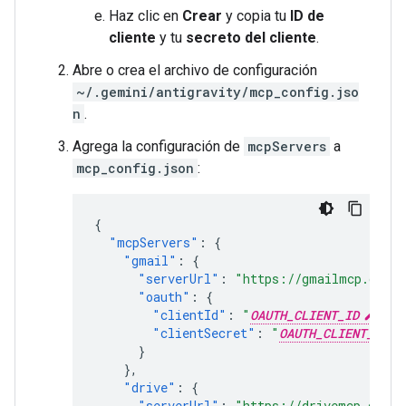
Haz clic en
Crear
y copia tu
ID de
cliente
y tu
secreto del cliente
.
Abre o crea el archivo de configuración
~/.gemini/antigravity/mcp_config.jso
n
.
Agrega la configuración de
mcpServers
a
mcp_config.json
:
{
"mcpServers"
:
{
"gmail"
:
{
"serverUrl"
:
"https://gmailmcp.googl
"oauth"
:
{
"clientId"
:
"
OAUTH_CLIENT_ID
"
,
"clientSecret"
:
"
OAUTH_CLIENT_SECR
}
},
"drive"
:
{
"serverUrl"
:
"https://drivemcp.googl