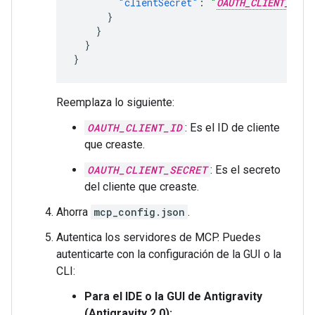
"clientSecret"
:
"
OAUTH_CLIENT_SECR
}
}
}
}
Reemplaza lo siguiente:
OAUTH_CLIENT_ID
: Es el ID de cliente
que creaste.
OAUTH_CLIENT_SECRET
: Es el secreto
del cliente que creaste.
Ahorra
mcp_config.json
.
Autentica los servidores de MCP. Puedes
autenticarte con la configuración de la GUI o la
CLI:
Para el IDE o la GUI de Antigravity
(Antigravity 2.0):